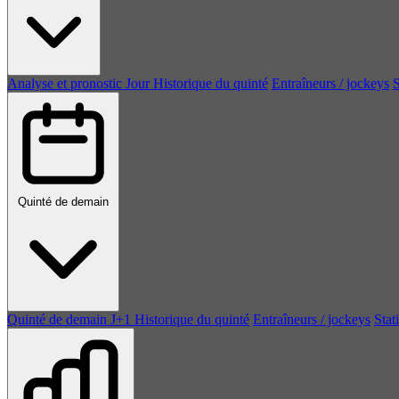
Analyse et pronostic
Jour
Historique du quinté
Entraîneurs / jockeys
S
Quinté de demain
Quinté de demain
J+1
Historique du quinté
Entraîneurs / jockeys
Stat