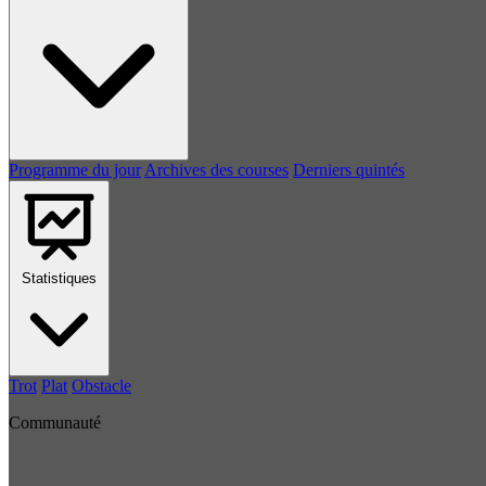
Programme du jour
Archives des courses
Derniers quintés
Statistiques
Trot
Plat
Obstacle
Communauté