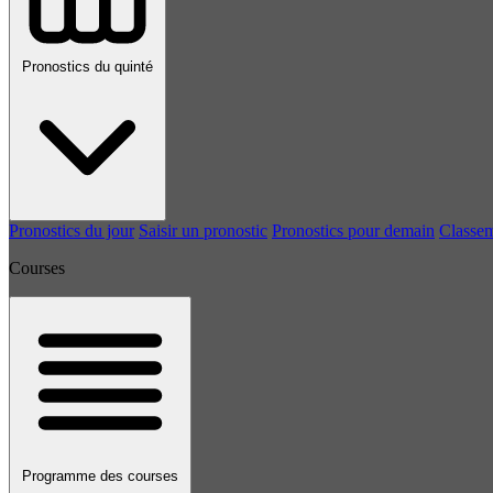
Pronostics du quinté
Pronostics du jour
Saisir un pronostic
Pronostics pour demain
Classem
Courses
Programme des courses