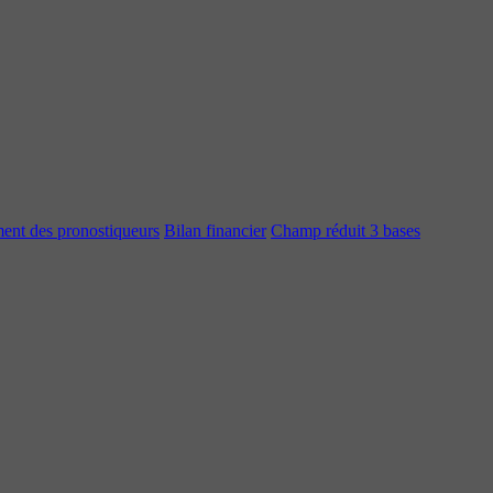
ent des pronostiqueurs
Bilan financier
Champ réduit 3 bases