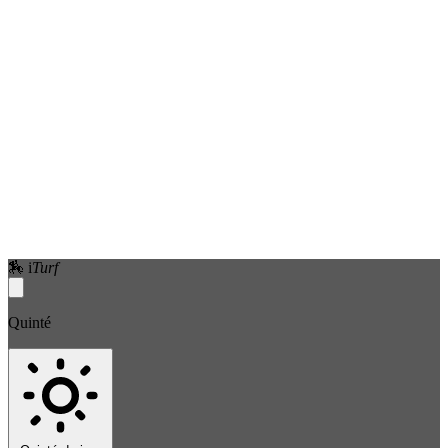
🏇
i
Turf
Quinté