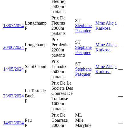
Fleurie)
2400m ·
partants
Prix De
ST
Longchamp
Fleurus
Mme Alicja
13/07/2024
Stéphane
—
P
2000m ·
Karkosa
Pasquier
partants
Prix
ST
Longchamp
Perplexite
Mme Alicja
20/06/2024
Stéphane
—
P
2200m ·
Karkosa
Pasquier
partants
Prix
ST
Saint Cloud
Lunadix
Mme Alicja
14/05/2024
Stéphane
—
P
2400m ·
Karkosa
Pasquier
partants
Prix De La
Societe Des
La Teste de
Courses De
23/03/2024
Buch
—
Toulouse
P
1600m ·
partants
Prix De
ML
Pau
Coarraze
Mlle
14/02/2024
—
P
2000m ·
Maryline