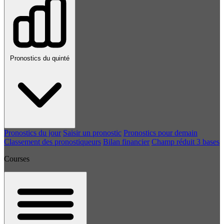
Pronostics du quinté
Pronostics du jour
Saisir un pronostic
Pronostics pour demain
Classement des pronostiqueurs
Bilan financier
Champ réduit 3 bases
Courses