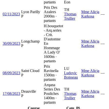
partants
Eon
Prix Des
TH
Lyon Parilly
Azalees
Mme Alicja
02/11/2023
Thomas
—
P
2000m ·
Karkosa
Trullier
partants
H.bouquetot
- Arq.series
- Crit.
D'automne
Longchamp
Mme Alicja
30/09/2023
En
—
P
Karkosa
Hommage
A Lady O'
1600m ·
partants
Prix
LU
Saint Cloud
Ravinella
Mme Alicja
08/09/2023
Ludovic
—
P
1500m ·
Karkosa
Boisseau
partants
Arqana
Series Des
TH
Deauville
Mme Alicja
17/08/2023
Pouliches
Thomas
—
P
Karkosa
1400m ·
Trullier
partants
Course
Cote
Pl.