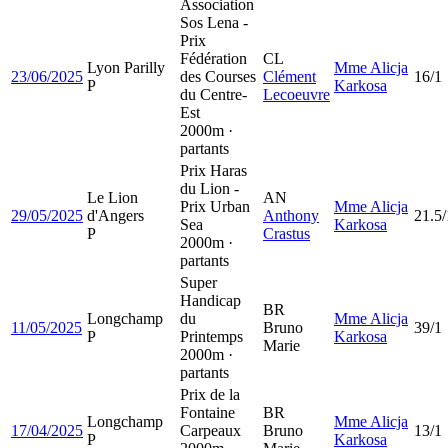
Association
Sos Lena -
Prix
Fédération
CL
Lyon Parilly
Mme Alicja
23/06/2025
des Courses
Clément
16/1
P
Karkosa
du Centre-
Lecoeuvre
Est
2000m ·
partants
Prix Haras
du Lion -
Le Lion
AN
Prix Urban
Mme Alicja
29/05/2025
d'Angers
Anthony
21.5/
Sea
Karkosa
P
Crastus
2000m ·
partants
Super
Handicap
BR
Longchamp
du
Mme Alicja
11/05/2025
Bruno
39/1
P
Printemps
Karkosa
Marie
2000m ·
partants
Prix de la
Fontaine
BR
Longchamp
Mme Alicja
17/04/2025
Carpeaux
Bruno
13/1
P
Karkosa