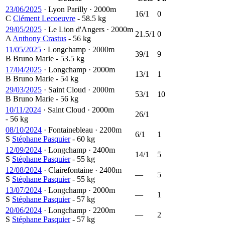
23/06/2025
·
Lyon Parilly
·
2000m
16/1
0
C
Clément Lecoeuvre
- 58.5 kg
29/05/2025
·
Le Lion d'Angers
·
2000m
21.5/1
0
A
Anthony Crastus
- 56 kg
11/05/2025
·
Longchamp
·
2000m
39/1
9
B
Bruno Marie
- 53.5 kg
17/04/2025
·
Longchamp
·
2000m
13/1
1
B
Bruno Marie
- 54 kg
29/03/2025
·
Saint Cloud
·
2000m
53/1
10
B
Bruno Marie
- 56 kg
10/11/2024
·
Saint Cloud
·
2000m
26/1
- 56 kg
08/10/2024
·
Fontainebleau
·
2200m
6/1
1
S
Stéphane Pasquier
- 60 kg
12/09/2024
·
Longchamp
·
2400m
14/1
5
S
Stéphane Pasquier
- 55 kg
12/08/2024
·
Clairefontaine
·
2400m
—
5
S
Stéphane Pasquier
- 55 kg
13/07/2024
·
Longchamp
·
2000m
—
1
S
Stéphane Pasquier
- 57 kg
20/06/2024
·
Longchamp
·
2200m
—
2
S
Stéphane Pasquier
- 57 kg