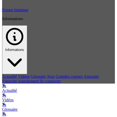
Forum hippique
Informations
Informations
Actualité
Vidéos
Glossaire
Jeux
Grandes courses
Annuaire
S'inscrire gratuitement
Se connecter
🏇
Actualité
🏇
Vidéos
🏇
Glossaire
🏇