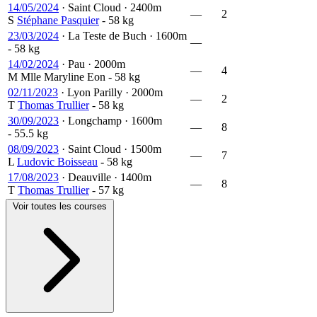
14/05/2024
·
Saint Cloud
·
2400m
—
2
S
Stéphane Pasquier
- 58 kg
23/03/2024
·
La Teste de Buch
·
1600m
—
- 58 kg
14/02/2024
·
Pau
·
2000m
—
4
M
Mlle Maryline Eon
- 58 kg
02/11/2023
·
Lyon Parilly
·
2000m
—
2
T
Thomas Trullier
- 58 kg
30/09/2023
·
Longchamp
·
1600m
—
8
- 55.5 kg
08/09/2023
·
Saint Cloud
·
1500m
—
7
L
Ludovic Boisseau
- 58 kg
17/08/2023
·
Deauville
·
1400m
—
8
T
Thomas Trullier
- 57 kg
Voir toutes les courses