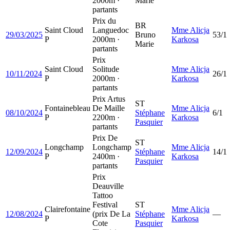
2000m ·
Marie
partants
Prix du
BR
Saint Cloud
Languedoc
Mme Alicja
29/03/2025
Bruno
53/1
P
2000m ·
Karkosa
Marie
partants
Prix
Saint Cloud
Solitude
Mme Alicja
10/11/2024
26/1
P
2000m ·
Karkosa
partants
Prix Artus
ST
Fontainebleau
De Maille
Mme Alicja
08/10/2024
Stéphane
6/1
P
2200m ·
Karkosa
Pasquier
partants
Prix De
ST
Longchamp
Longchamp
Mme Alicja
12/09/2024
Stéphane
14/1
P
2400m ·
Karkosa
Pasquier
partants
Prix
Deauville
Tattoo
Festival
ST
Clairefontaine
Mme Alicja
12/08/2024
(prix De La
Stéphane
—
P
Karkosa
Cote
Pasquier