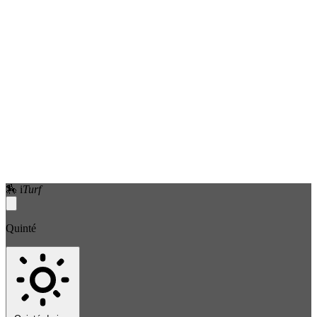
🏇
i
Turf
Quinté