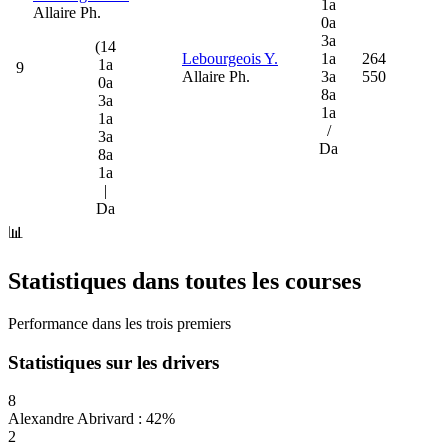
1a
Allaire Ph.
0a
3a
(14
Lebourgeois Y.
1a
264
1a
9
Allaire Ph.
3a
550
0a
8a
3a
1a
1a
/
3a
Da
8a
1a
|
Da
📊
Statistiques dans toutes les courses
Performance dans les trois premiers
Statistiques sur les drivers
8
Alexandre Abrivard : 42%
2