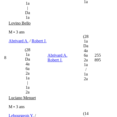
1a
1a
|
Da
1a
Lovino Bello
M • 3 ans
(28
Abrivard A.
/
Robert J.
1a
Da
(28
4a
1a
Abrivard A.
6a
255
8
Da
Robert J.
2a
895
4a
1a
6a
/
2a
1a
1a
2a
|
1a
2a
Luciano Menuet
M • 3 ans
(14
Lebourgeois Y.
/