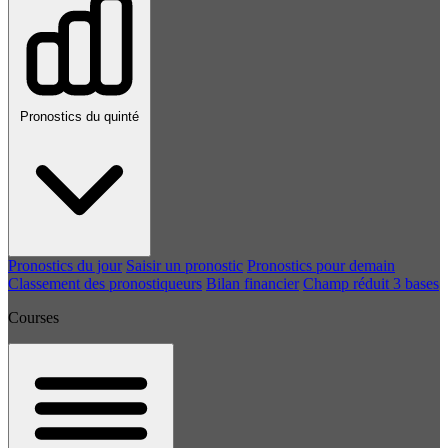
Pronostics du quinté
Pronostics du jour
Saisir un pronostic
Pronostics pour demain
Classement des pronostiqueurs
Bilan financier
Champ réduit 3 bases
Courses