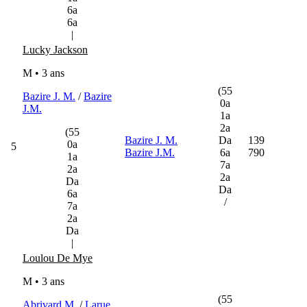
6a
6a
|
Lucky Jackson
M • 3 ans
(55
Bazire J. M.
/
Bazire
0a
J.M.
1a
2a
(55
Bazire J. M.
Da
139
0a
5
Bazire J.M.
6a
790
1a
7a
2a
2a
Da
Da
6a
/
7a
2a
Da
|
Loulou De Mye
M • 3 ans
(55
Abrivard M.
/
Larue