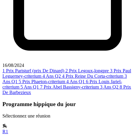
16/08/2024
1
Prix Paristurf (prix De Dinard)
2
Prix Legoux-longpre
3
Prix Paul
Leguerney-criterium 4 Ans Q2
4
Prix Reine Du Corta-criterium 3
Ans Q1
5
Prix Phaeton-criterium 4 Ans Q1
6
Prix Louis Jariel-
criterium 5 Ans Q1
7
Prix Abel Bassigny-criterium 3 Ans Q2
8
Prix
De Barbezieux
Programme hippique du jour
Sélectionnez une réunion
🏇
R1