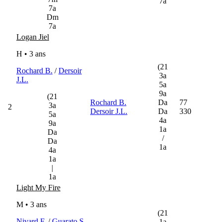
7a
7a
Dm
7a
Logan Jiel
H • 3 ans
(21
Rochard B.
/
Dersoir
3a
J.L.
5a
9a
(21
Rochard B.
Da
77
3a
2
Dersoir J.L.
Da
330
5a
4a
9a
1a
Da
/
Da
1a
4a
1a
|
1a
Light My Fire
M • 3 ans
(21
Nivard F.
/
Guarato S.
1a