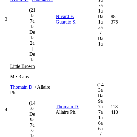
7a
(21
1a
1a
Nivard F.
Da
88
3
7a
Guarato S.
1a
375
1a
2a
Da
/
1a
Da
2a
1a
|
Da
1a
Little Brown
M • 3 ans
(14
Thomain D.
/ Allaire
3a
Ph.
Da
9a
(14
Thomain D.
7a
118
3a
4
Allaire Ph.
7a
410
Da
1a
9a
6a
7a
6a
7a
/
1a