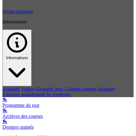
Forum hippique
Informations
Informations
Actualité
Vidéos
Glossaire
Jeux
Grandes courses
Annuaire
S'inscrire gratuitement
Se connecter
🏇
Programme du jour
🏇
Archives des courses
🏇
Derniers quintés