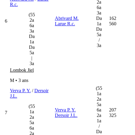
2a
R.c.
6a
3a
(55
Abrivard M.
Da
162
2a
6
Larue R.c.
1a
560
6a
Da
3a
5a
Da
/
1a
3a
Da
5a
|
3a
Lombok Jiel
M • 3 ans
(55
Verva P. Y.
/
Dersoir
1a
J.L.
2a
5a
(55
Verva P. Y.
6a
207
1a
7
Dersoir J.L.
2a
325
2a
1a
5a
/
6a
Da
2a