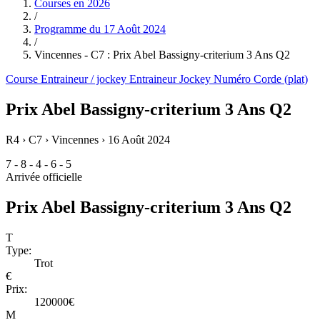
Courses en
2026
/
Programme du
17 Août 2024
/
Vincennes - C7 : Prix Abel Bassigny-criterium 3 Ans Q2
Course
Entraineur / jockey
Entraineur
Jockey
Numéro
Corde (plat)
Prix Abel Bassigny-criterium 3 Ans Q2
R4 › C7 › Vincennes ›
16 Août 2024
7 - 8 - 4 - 6 - 5
Arrivée officielle
Prix Abel Bassigny-criterium 3 Ans Q2
T
Type:
Trot
€
Prix:
120000€
M