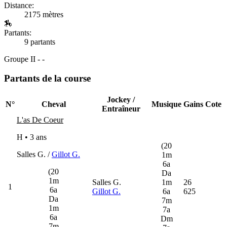
Distance:
2175 mètres
🏇
Partants:
9 partants
Groupe II - -
Partants de la course
Jockey /
N°
Cheval
Musique
Gains
Cote
Entraîneur
L'as De Coeur
H • 3 ans
(20
Salles G. /
Gillot G.
1m
6a
(20
Da
1m
Salles G.
1m
26
1
6a
Gillot G.
6a
625
Da
7m
1m
7a
6a
Dm
7m