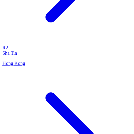
R2
Sha Tin
Hong Kong