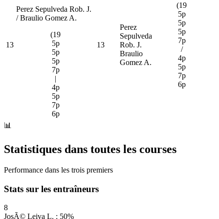
(19
Perez Sepulveda Rob. J.
5p
/ Braulio Gomez A.
5p
Perez
5p
(19
Sepulveda
7p
5p
13
13
Rob. J.
/
5p
Braulio
4p
5p
Gomez A.
5p
7p
7p
|
6p
4p
5p
7p
6p
📊
Statistiques dans toutes les courses
Performance dans les trois premiers
Stats sur les entraîneurs
8
JosÃ© Leiva L. : 50%