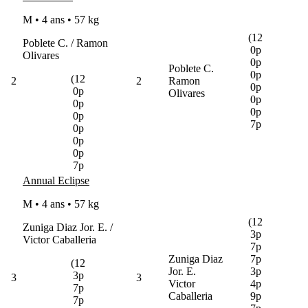
M • 4 ans •
57 kg
(12
Poblete C. / Ramon
0p
Olivares
0p
Poblete C.
0p
(12
2
2
Ramon
0p
0p
Olivares
0p
0p
0p
0p
7p
0p
0p
0p
7p
Annual Eclipse
M • 4 ans •
57 kg
(12
Zuniga Diaz Jor. E. /
3p
Victor Caballeria
7p
Zuniga Diaz
7p
(12
Jor. E.
3p
3p
3
3
Victor
4p
7p
Caballeria
9p
7p