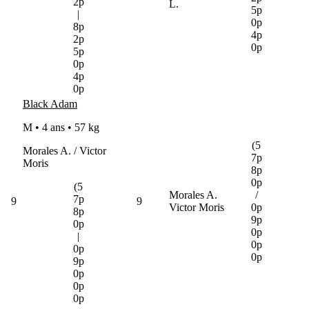
2p
L.
5p
|
0p
8p
4p
2p
0p
5p
0p
4p
0p
Black Adam
M • 4 ans •
57 kg
(5
Morales A. / Victor
7p
Moris
8p
0p
(5
Morales A.
/
7p
9
9
Victor Moris
0p
8p
9p
0p
0p
|
0p
0p
0p
9p
0p
0p
0p