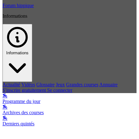
Forum hippique
Informations
Informations
Actualité
Vidéos
Glossaire
Jeux
Grandes courses
Annuaire
S'inscrire gratuitement
Se connecter
🏇
Programme du jour
🏇
Archives des courses
🏇
Derniers quintés