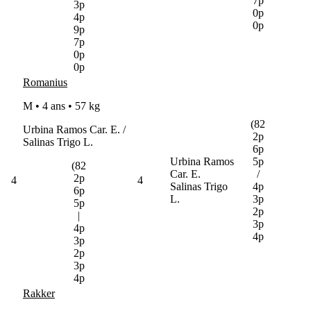
7p
3p
0p
4p
0p
9p
7p
0p
0p
Romanius
M • 4 ans •
57 kg
(82
Urbina Ramos Car. E. /
2p
Salinas Trigo L.
6p
Urbina Ramos
5p
(82
Car. E.
/
2p
4
4
Salinas Trigo
4p
6p
L.
3p
5p
2p
|
3p
4p
4p
3p
2p
3p
4p
Rakker