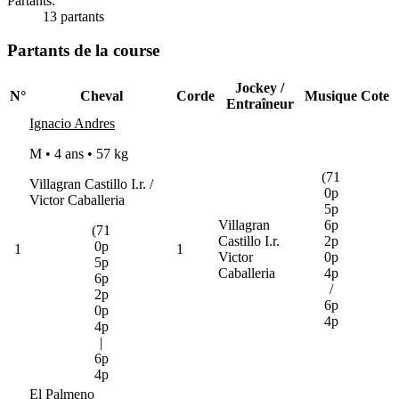
Partants:
13 partants
Partants de la course
Jockey /
N°
Cheval
Corde
Musique
Cote
Entraîneur
Ignacio Andres
M • 4 ans •
57 kg
(71
Villagran Castillo I.r. /
0p
Victor Caballeria
5p
Villagran
6p
(71
Castillo I.r.
2p
0p
1
1
Victor
0p
5p
Caballeria
4p
6p
/
2p
6p
0p
4p
4p
|
6p
4p
El Palmeno