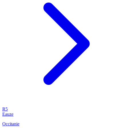
R5
Eauze
Occitanie