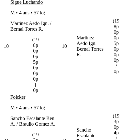
Sigue Luchando
M • 4 ans •
57 kg
(19
Martinez Aedo Ign. /
8p
Bernal Torres R.
0p
Martinez
0p
(19
Aedo Ign.
5p
8p
10
10
Bernal Torres
0p
0p
R.
0p
0p
0p
5p
/
0p
0p
0p
0p
|
0p
Folcker
M • 4 ans •
57 kg
(19
Sancho Escalante Ben.
3p
A. / Braulio Gomez A.
0p
Sancho
4p
(19
Escalante
/