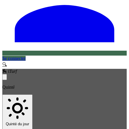
Se connecter
🔍
🏇
i
Turf
Quinté
Quinté du jour