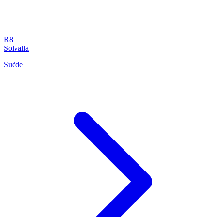
R8
Solvalla
Suède