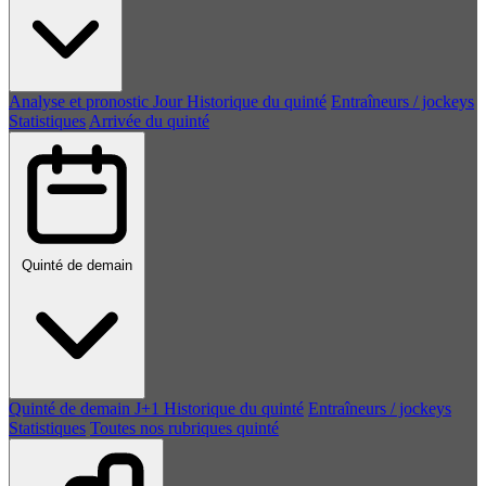
Analyse et pronostic
Jour
Historique du quinté
Entraîneurs / jockeys
Statistiques
Arrivée du quinté
Quinté de demain
Quinté de demain
J+1
Historique du quinté
Entraîneurs / jockeys
Statistiques
Toutes nos rubriques quinté