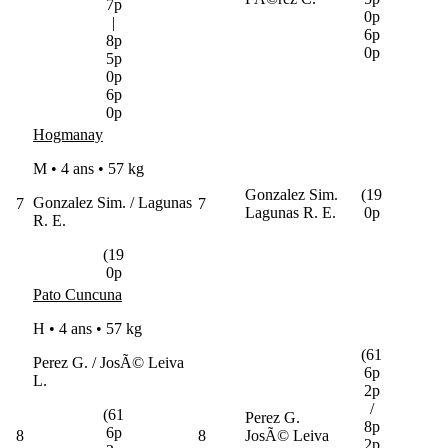
7p
0p
|
6p
8p
0p
5p
0p
6p
0p
Hogmanay
M • 4 ans •
57 kg
Gonzalez Sim.
(19
Gonzalez Sim. / Lagunas
7
7
Lagunas R. E.
0p
R. E.
(19
0p
Pato Cuncuna
H • 4 ans •
57 kg
(61
Perez G. / JosÃ© Leiva
6p
L.
2p
/
(61
Perez G.
8p
6p
8
8
JosÃ© Leiva
2p