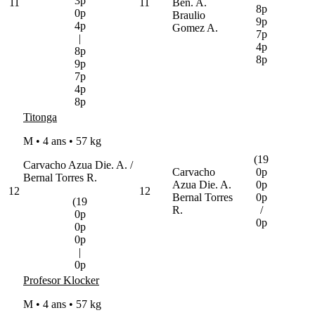
3p
11
11
Ben. A.
8p
0p
Braulio
9p
4p
Gomez A.
7p
|
4p
8p
8p
9p
7p
4p
8p
Titonga
M • 4 ans •
57 kg
(19
Carvacho Azua Die. A. /
Carvacho
0p
Bernal Torres R.
Azua Die. A.
0p
12
12
Bernal Torres
0p
(19
R.
/
0p
0p
0p
0p
|
0p
Profesor Klocker
M • 4 ans •
57 kg