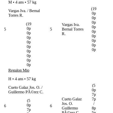
M • 4 ans •
57 kg
(19
Vargas Iva. / Bernal
0p
Torres R.
0p
0p
(19
Vargas Iva.
0p
0p
5
5
Bernal Torres
0p
0p
R.
0p
0p
0p
0p
0p
0p
0p
0p
0p
0p
0p
Regalon Mio
H • 4 ans •
57 kg
(5
Cueto Galaz Jos. O. /
0p
Guillermo PÃ©rez C.
7p
Cueto Galaz
7p
(5
Jos. O.
/
0p
6
6
Guillermo
8p
7p
PÃ©rez C.
5p