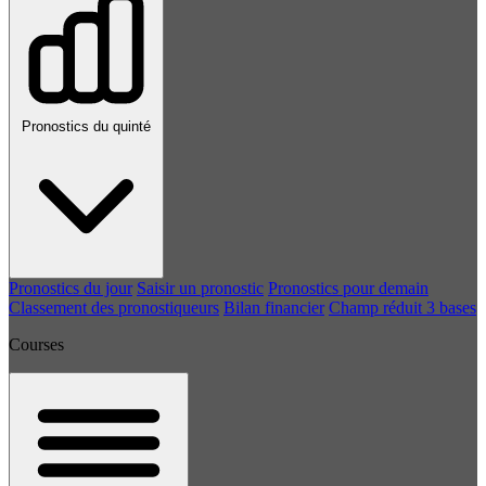
Pronostics du quinté
Pronostics du jour
Saisir un pronostic
Pronostics pour demain
Classement des pronostiqueurs
Bilan financier
Champ réduit 3 bases
Courses