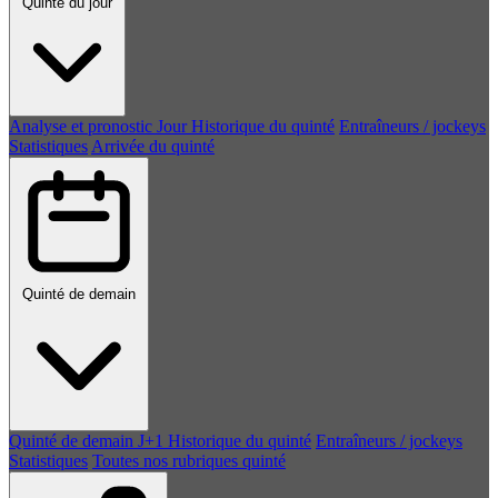
Quinté du jour
Analyse et pronostic
Jour
Historique du quinté
Entraîneurs / jockeys
Statistiques
Arrivée du quinté
Quinté de demain
Quinté de demain
J+1
Historique du quinté
Entraîneurs / jockeys
Statistiques
Toutes nos rubriques quinté