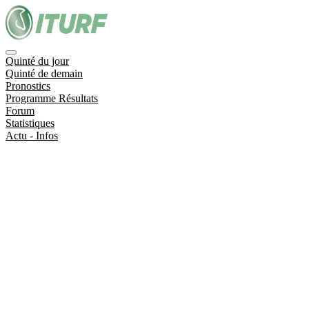
Quinté du jour
Quinté de demain
Pronostics
Programme Résultats
Forum
Statistiques
Actu - Infos