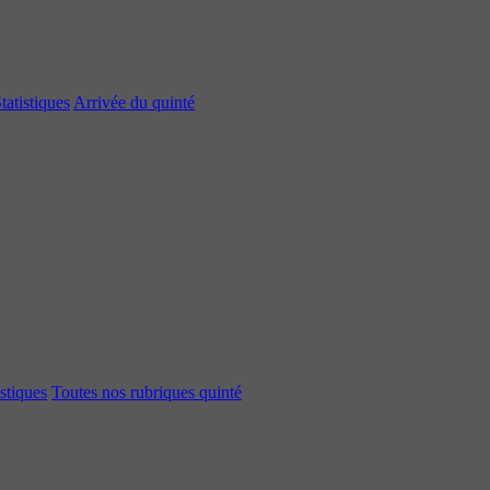
tatistiques
Arrivée du quinté
istiques
Toutes nos rubriques quinté