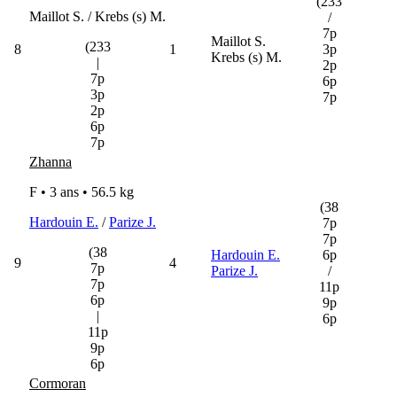
(233
Maillot S. / Krebs (s) M.
/
7p
Maillot S.
(233
8
1
3p
Krebs (s) M.
|
2p
7p
6p
3p
7p
2p
6p
7p
Zhanna
F • 3 ans •
56.5 kg
(38
Hardouin E.
/
Parize J.
7p
7p
(38
Hardouin E.
6p
9
4
7p
Parize J.
/
7p
11p
6p
9p
|
6p
11p
9p
6p
Cormoran