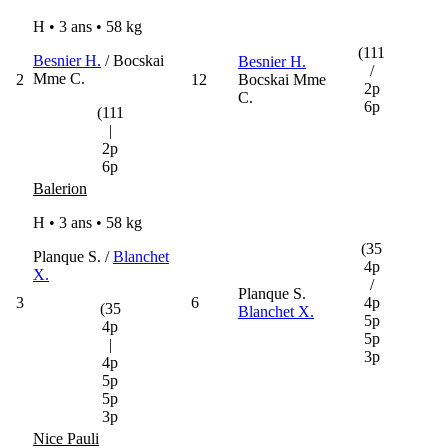
H • 3 ans •
58 kg
(111
Besnier H.
/ Bocskai
Besnier H.
/
Mme C.
2
12
Bocskai Mme
2p
C.
6p
(111
|
2p
6p
Balerion
H • 3 ans •
58 kg
(35
Planque S. /
Blanchet
4p
X.
/
Planque S.
3
6
4p
(35
Blanchet X.
5p
4p
5p
|
3p
4p
5p
5p
3p
Nice Pauli