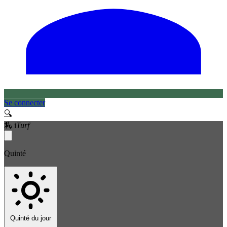
Se connecter
🔍
🏇
i
Turf
Quinté
Quinté du jour