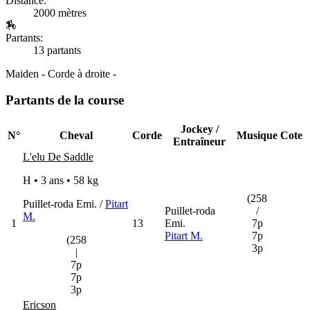
Distance:
2000 mètres
🏇
Partants:
13 partants
Maiden - Corde à droite -
Partants de la course
Jockey /
N°
Cheval
Corde
Musique
Cote
Entraîneur
L'elu De Saddle
H • 3 ans •
58 kg
(258
Puillet-roda Emi. /
Pitart
Puillet-roda
/
M.
1
13
Emi.
7p
Pitart M.
7p
(258
3p
|
7p
7p
3p
Ericson