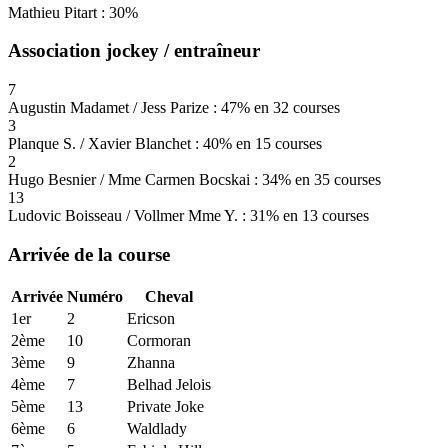
Mathieu Pitart : 30%
Association jockey / entraîneur
7
Augustin Madamet / Jess Parize : 47% en 32 courses
3
Planque S. / Xavier Blanchet : 40% en 15 courses
2
Hugo Besnier / Mme Carmen Bocskai : 34% en 35 courses
13
Ludovic Boisseau / Vollmer Mme Y. : 31% en 13 courses
Arrivée de la course
Arrivée
Numéro
Cheval
1er
2
Ericson
2ème
10
Cormoran
3ème
9
Zhanna
4ème
7
Belhad Jelois
5ème
13
Private Joke
6ème
6
Waldlady