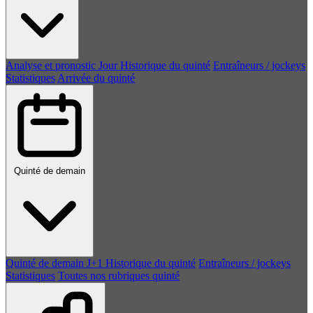
Analyse et pronostic
Jour
Historique du quinté
Entraîneurs / jockeys
Statistiques
Arrivée du quinté
Quinté de demain
Quinté de demain
J+1
Historique du quinté
Entraîneurs / jockeys
Statistiques
Toutes nos rubriques quinté