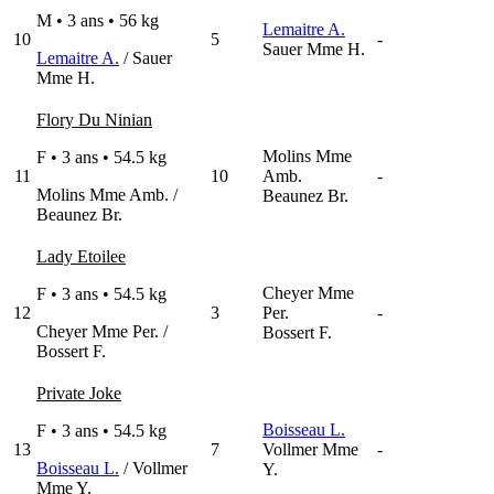
M • 3 ans •
56 kg
Lemaitre A.
10
5
-
Sauer Mme H.
Lemaitre A.
/ Sauer
Mme H.
Flory Du Ninian
Molins Mme
F • 3 ans •
54.5 kg
11
10
Amb.
-
Molins Mme Amb. /
Beaunez Br.
Beaunez Br.
Lady Etoilee
Cheyer Mme
F • 3 ans •
54.5 kg
12
3
Per.
-
Cheyer Mme Per. /
Bossert F.
Bossert F.
Private Joke
Boisseau L.
F • 3 ans •
54.5 kg
13
7
Vollmer Mme
-
Boisseau L.
/ Vollmer
Y.
Mme Y.