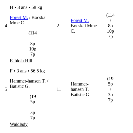
H • 3 ans •
58 kg
(114
Forest M.
/ Bocskai
Forest M.
/
Mme C.
4
2
Bocskai Mme
8p
C.
10p
(114
7p
|
8p
10p
7p
Fabiola Hill
F • 3 ans •
56.5 kg
(19
Hammer-hansen T. /
Hammer-
5p
Batistic G.
5
11
hansen T.
/
Batistic G.
3p
(19
7p
5p
|
3p
7p
Waldlady