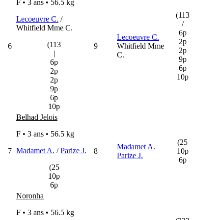
F • 3 ans •
56.5 kg
(113
Lecoeuvre C.
/
/
Whitfield Mme C.
6p
Lecoeuvre C.
2p
(113
6
9
Whitfield Mme
2p
|
C.
9p
6p
6p
2p
10p
2p
9p
6p
10p
Belhad Jelois
F • 3 ans •
56.5 kg
(25
Madamet A.
Madamet A.
/
Parize J.
7
8
10p
Parize J.
6p
(25
10p
6p
Noronha
F • 3 ans •
56.5 kg