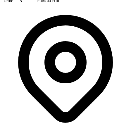
7ème
5
Fabiola Hill