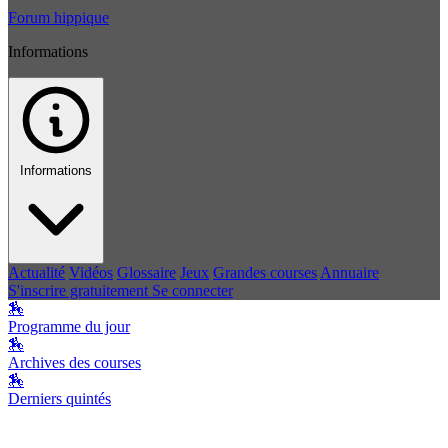
Forum hippique
Informations
Informations
Actualité
Vidéos
Glossaire
Jeux
Grandes courses
Annuaire
S'inscrire gratuitement
Se connecter
🏇
Programme du jour
🏇
Archives des courses
🏇
Derniers quintés