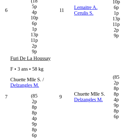
(18
10p
5p
Lemaitre A.
6p
6
11
4p
Cerulis S.
1p
10p
13p
6p
11p
1p
2p
13p
9p
11p
2p
9p
Furi De La Houssay
F • 3 ans •
58 kg
(85
Chuette Mlle S. /
2p
Delzangles M.
8p
Chuette Mlle S.
8p
(85
7
9
Delzangles M.
4p
2p
9p
8p
8p
8p
6p
4p
9p
8p
6p