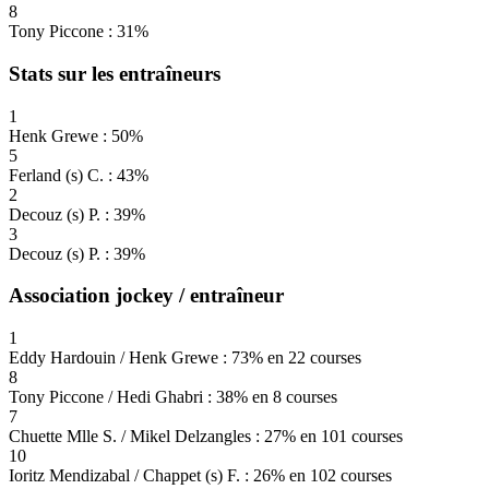
8
Tony Piccone : 31%
Stats sur les entraîneurs
1
Henk Grewe : 50%
5
Ferland (s) C. : 43%
2
Decouz (s) P. : 39%
3
Decouz (s) P. : 39%
Association jockey / entraîneur
1
Eddy Hardouin / Henk Grewe : 73% en 22 courses
8
Tony Piccone / Hedi Ghabri : 38% en 8 courses
7
Chuette Mlle S. / Mikel Delzangles : 27% en 101 courses
10
Ioritz Mendizabal / Chappet (s) F. : 26% en 102 courses