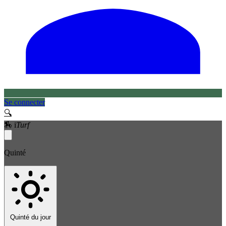
Se connecter
🔍
🏇
i
Turf
Quinté
Quinté du jour