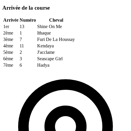
Arrivée de la course
Arrivée
Numéro
Cheval
1er
13
Shine On Me
2ème
1
Ithaque
3ème
7
Furi De La Houssay
4ème
11
Kendaya
5ème
2
J'acclame
6ème
3
Seascape Girl
7ème
6
Hadya