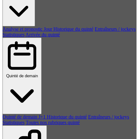
Analyse et pronostic
Jour
Historique du quinté
Entraîneurs / jockeys
Statistiques
Arrivée du quinté
Quinté de demain
Quinté de demain
J+1
Historique du quinté
Entraîneurs / jockeys
Statistiques
Toutes nos rubriques quinté