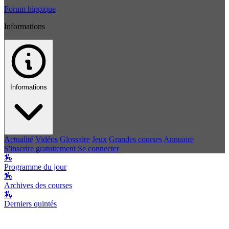
Forum hippique
Informations
Informations
Actualité
Vidéos
Glossaire
Jeux
Grandes courses
Annuaire
S'inscrire gratuitement
Se connecter
🏇
Programme du jour
🏇
Archives des courses
🏇
Derniers quintés