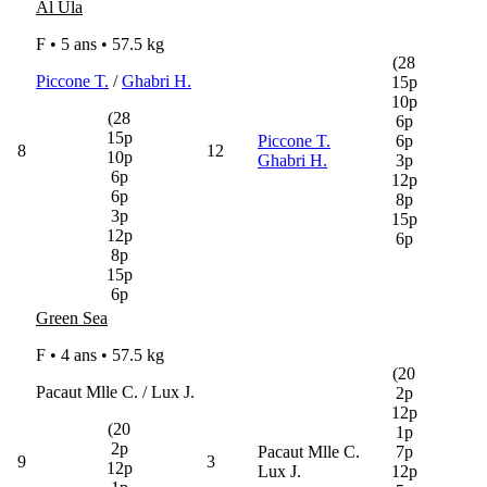
Al Ula
F • 5 ans •
57.5 kg
(28
Piccone T.
/
Ghabri H.
15p
10p
(28
6p
15p
Piccone T.
6p
8
12
10p
Ghabri H.
3p
6p
12p
6p
8p
3p
15p
12p
6p
8p
15p
6p
Green Sea
F • 4 ans •
57.5 kg
(20
Pacaut Mlle C. / Lux J.
2p
12p
(20
1p
2p
Pacaut Mlle C.
7p
9
3
12p
Lux J.
12p