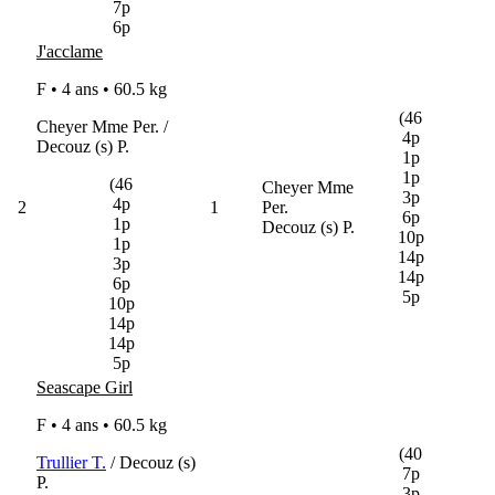
7p
6p
J'acclame
F • 4 ans •
60.5 kg
(46
Cheyer Mme Per. /
4p
Decouz (s) P.
1p
1p
(46
Cheyer Mme
3p
4p
2
1
Per.
6p
1p
Decouz (s) P.
10p
1p
14p
3p
14p
6p
5p
10p
14p
14p
5p
Seascape Girl
F • 4 ans •
60.5 kg
(40
Trullier T.
/ Decouz (s)
7p
P.
3p