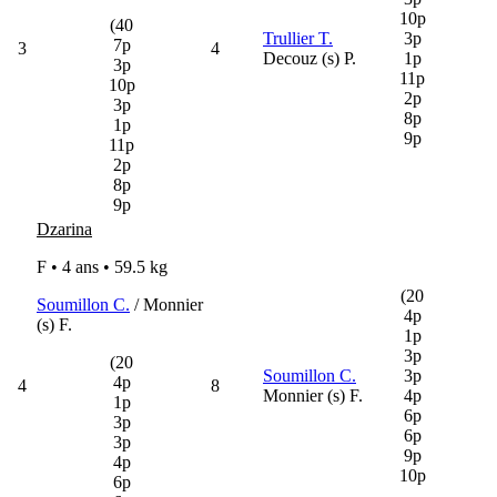
10p
(40
Trullier T.
3p
7p
3
4
Decouz (s) P.
1p
3p
11p
10p
2p
3p
8p
1p
9p
11p
2p
8p
9p
Dzarina
F • 4 ans •
59.5 kg
(20
Soumillon C.
/ Monnier
4p
(s) F.
1p
3p
(20
Soumillon C.
3p
4p
4
8
Monnier (s) F.
4p
1p
6p
3p
6p
3p
9p
4p
10p
6p