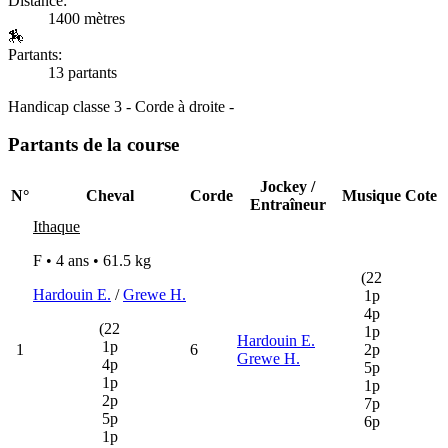
Distance:
1400 mètres
🏇
Partants:
13 partants
Handicap classe 3 - Corde à droite -
Partants de la course
Jockey /
N°
Cheval
Corde
Musique
Cote
Entraîneur
Ithaque
F • 4 ans •
61.5 kg
(22
Hardouin E.
/
Grewe H.
1p
4p
(22
1p
Hardouin E.
1p
1
6
2p
Grewe H.
4p
5p
1p
1p
2p
7p
5p
6p
1p