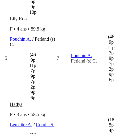
6p
9p
10p
Lily Rose
F • 4 ans •
59.5 kg
(46
Pouchin A.
/ Ferland (s)
9p
C.
11p
7p
(46
Pouchin A.
5
7
9p
9p
Ferland (s) C.
7p
11p
2p
7p
9p
9p
6p
7p
2p
9p
6p
Hadya
F • 3 ans •
58.5 kg
(18
Lemaitre A.
/
Cerulis S.
5p
4p