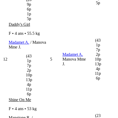
5p
9p
6p
1p
5p
Daddy's Girl
F • 4 ans •
55.5 kg
(43
Madamet A.
/ Manova
1p
Mme J.
7p
Madamet A.
2p
(43
12
5
Manova Mme
10p
1p
J.
13p
7p
4p
2p
11p
10p
6p
13p
4p
11p
6p
Shine On Me
F • 4 ans •
53 kg
(23
Mangione R. /