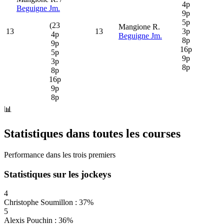
4p
Beguigne Jm.
9p
5p
(23
Mangione R.
13
13
3p
4p
Beguigne Jm.
8p
9p
16p
5p
9p
3p
8p
8p
16p
9p
8p
📊
Statistiques dans toutes les courses
Performance dans les trois premiers
Statistiques sur les jockeys
4
Christophe Soumillon : 37%
5
Alexis Pouchin : 36%