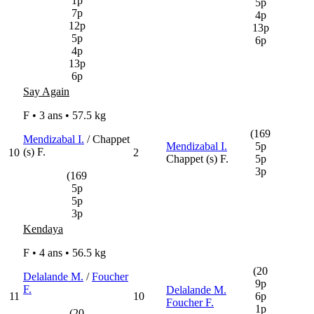
1p
5p
7p
4p
12p
13p
5p
6p
4p
13p
6p
Say Again
F • 3 ans •
57.5 kg
(169
Mendizabal I.
/ Chappet
Mendizabal I.
5p
(s) F.
10
2
Chappet (s) F.
5p
3p
(169
5p
5p
3p
Kendaya
F • 4 ans •
56.5 kg
(20
Delalande M.
/
Foucher
9p
F.
Delalande M.
11
10
6p
Foucher F.
1p
(20