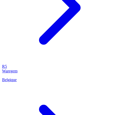
R5
Waregem
Belgique