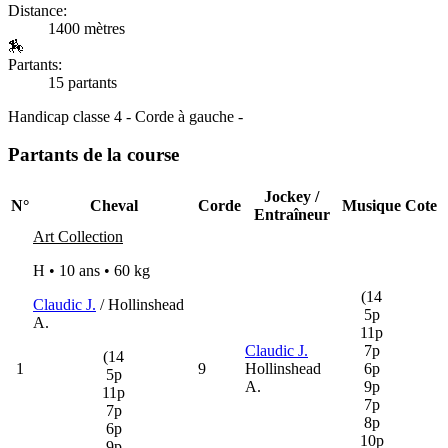
Distance:
1400 mètres
🏇
Partants:
15 partants
Handicap classe 4 - Corde à gauche -
Partants de la course
Jockey /
N°
Cheval
Corde
Musique
Cote
Entraîneur
Art Collection
H • 10 ans •
60 kg
(14
Claudic J.
/ Hollinshead
5p
A.
11p
Claudic J.
7p
(14
1
9
Hollinshead
6p
5p
A.
9p
11p
7p
7p
8p
6p
10p
9p