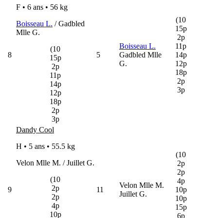
F • 6 ans •
56 kg
(10
Boisseau L.
/ Gadbled
15p
Mlle G.
2p
Boisseau L.
11p
(10
8
5
Gadbled Mlle
14p
15p
G.
12p
2p
18p
11p
2p
14p
3p
12p
18p
2p
3p
Dandy Cool
H • 5 ans •
55.5 kg
(10
Velon Mlle M. / Juillet G.
2p
2p
(10
4p
Velon Mlle M.
2p
9
11
10p
Juillet G.
2p
10p
4p
15p
10p
6p