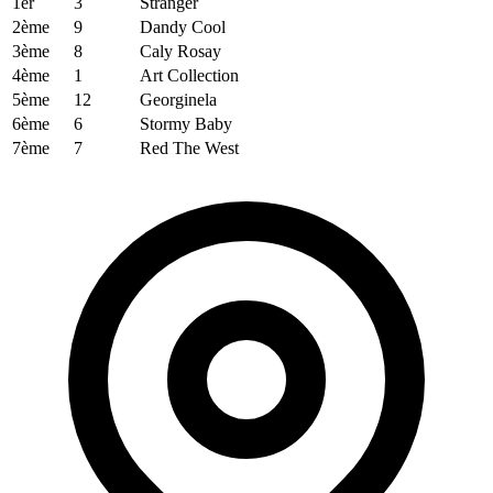
1er
3
Stranger
2ème
9
Dandy Cool
3ème
8
Caly Rosay
4ème
1
Art Collection
5ème
12
Georginela
6ème
6
Stormy Baby
7ème
7
Red The West