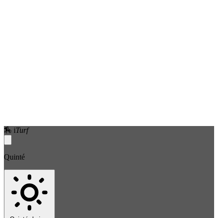
🏇
i
Turf
Quinté