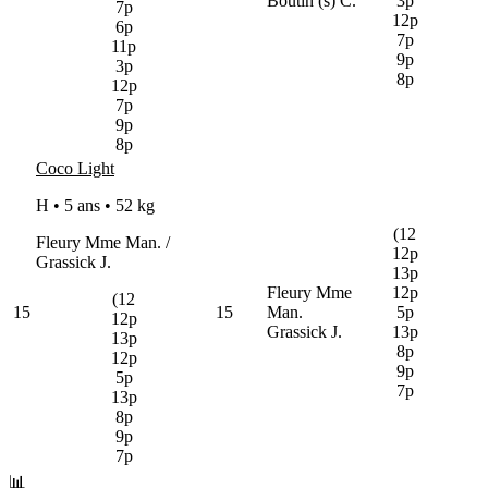
Boutin (s) C.
3p
7p
12p
6p
7p
11p
9p
3p
8p
12p
7p
9p
8p
Coco Light
H • 5 ans •
52 kg
(12
Fleury Mme Man. /
12p
Grassick J.
13p
Fleury Mme
12p
(12
15
15
Man.
5p
12p
Grassick J.
13p
13p
8p
12p
9p
5p
7p
13p
8p
9p
7p
📊