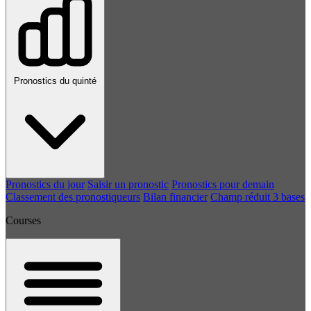
Pronostics du quinté
Pronostics du jour
Saisir un pronostic
Pronostics pour demain
Classement des pronostiqueurs
Bilan financier
Champ réduit 3 bases
Courses