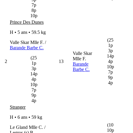
7p
8p
10p
Prince Des Dunes
H • 5 ans •
59.5 kg
(25
Valle Skar Mlle F. /
1p
Barande Barbe C.
3p
Valle Skar
14p
(25
Mlle F.
2
13
4p
1p
Barande
10p
3p
Barbe C.
7p
14p
9p
4p
4p
10p
7p
9p
4p
Stranger
H • 6 ans •
59 kg
(10
Le Gland Mlle C. /
10p
Legros (s) B.