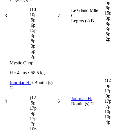
5p
6p
(10
Le Gland Mlle
15p
10p
3
7
C.
3p
5p
Legros (s) B.
8p
6p
3p
15p
5p
3p
2p
8p
3p
5p
2p
Mystic Chop
H • 4 ans •
58.5 kg
(12
Journiac H.
/ Boutin (s)
5p
C.
17p
9p
(12
Journiac H.
4
6
17p
5p
Boutin (s) C.
7p
17p
10p
9p
10p
17p
4p
7p
10p