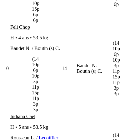
10p
6p
15p
6p
6p
Feli Chop
H • 4 ans •
53.5 kg
(14
Baudet N. / Boutin (s) C.
10p
6p
(14
10p
10p
Baudet N.
3p
10
14
6p
Boutin (s) C.
11p
10p
15p
3p
11p
11p
3p
15p
3p
11p
3p
3p
Indiana Cael
H • 5 ans •
53.5 kg
(14
Rousseau L. /
Lecoiffier