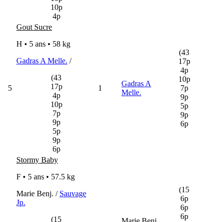
10p
4p
Gout Sucre
H • 5 ans •
58 kg
(43
Gadras A Melle.
/
17p
4p
(43
10p
Gadras A
17p
5
1
7p
Melle.
4p
9p
10p
5p
7p
9p
9p
6p
5p
9p
6p
Stormy Baby
F • 5 ans •
57.5 kg
(15
Marie Benj. /
Sauvage
6p
Jp.
6p
6p
(15
Marie Benj.