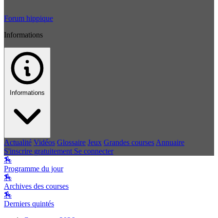
Forum hippique
Informations
Informations
Actualité
Vidéos
Glossaire
Jeux
Grandes courses
Annuaire
S'inscrire gratuitement
Se connecter
🏇
Programme du jour
🏇
Archives des courses
🏇
Derniers quintés