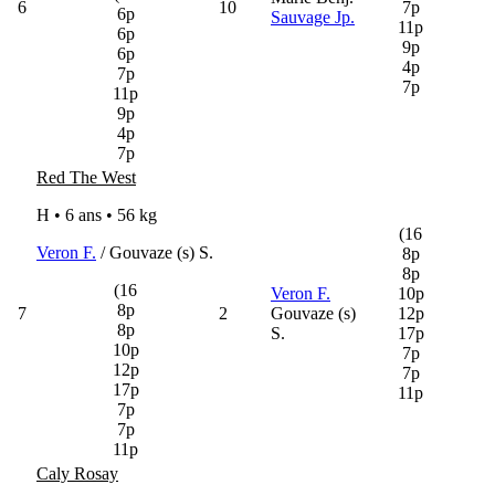
6
10
7p
6p
Sauvage Jp.
11p
6p
9p
6p
4p
7p
7p
11p
9p
4p
7p
Red The West
H • 6 ans •
56 kg
(16
Veron F.
/ Gouvaze (s) S.
8p
8p
(16
Veron F.
10p
8p
7
2
Gouvaze (s)
12p
8p
S.
17p
10p
7p
12p
7p
17p
11p
7p
7p
11p
Caly Rosay