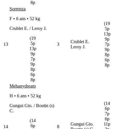
8p
Sorrenza
F • 6 ans •
52 kg
(19
Crublet E. / Leroy J.
5p
13p
(19
9p
Crublet E.
5p
13
3
7p
Leroy J.
13p
9p
9p
8p
7p
6p
9p
8p
8p
6p
8p
Mehanydream
H • 6 ans •
52 kg
(14
Gungui Gio. / Boutin (s)
6p
C.
7p
6p
(14
Gungui Gio.
11p
6p
14
8