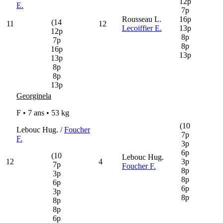
12p
E.
7p
Rousseau L.
16p
(14
11
12
Lecoiffier E.
13p
12p
8p
7p
8p
16p
13p
13p
8p
8p
13p
Georginela
F • 7 ans •
53 kg
(10
Lebouc Hug. /
Foucher
7p
F.
3p
6p
(10
Lebouc Hug.
12
4
3p
7p
Foucher F.
8p
3p
8p
6p
6p
3p
8p
8p
8p
6p