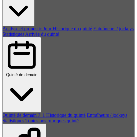
Analyse et pronostic
Jour
Historique du quinté
Entraîneurs / jockeys
Statistiques
Arrivée du quinté
Quinté de demain
Quinté de demain
J+1
Historique du quinté
Entraîneurs / jockeys
Statistiques
Toutes nos rubriques quinté