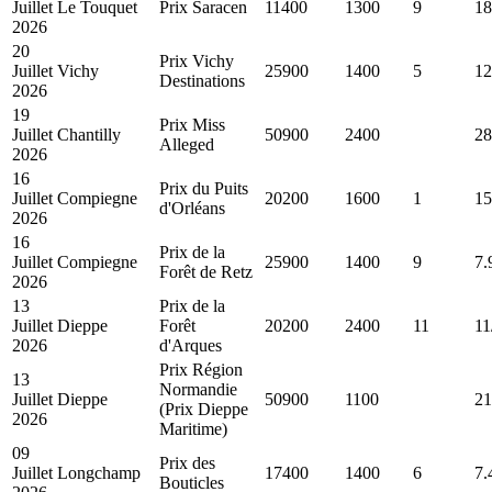
Juillet
Le Touquet
Prix Saracen
11400
1300
9
18
2026
20
Prix Vichy
Juillet
Vichy
25900
1400
5
12
Destinations
2026
19
Prix Miss
Juillet
Chantilly
50900
2400
28
Alleged
2026
16
Prix du Puits
Juillet
Compiegne
20200
1600
1
15
d'Orléans
2026
16
Prix de la
Juillet
Compiegne
25900
1400
9
7.
Forêt de Retz
2026
13
Prix de la
Juillet
Dieppe
Forêt
20200
2400
11
11
2026
d'Arques
Prix Région
13
Normandie
Juillet
Dieppe
50900
1100
21
(Prix Dieppe
2026
Maritime)
09
Prix des
Juillet
Longchamp
17400
1400
6
7.
Bouticles