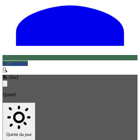
Se connecter
🔍
🏇
i
Turf
Quinté
Quinté du jour