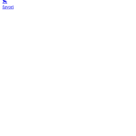
🏇
favori