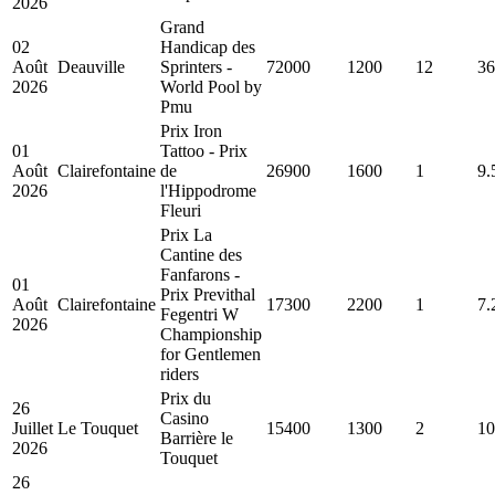
2026
Grand
02
Handicap des
Août
Deauville
Sprinters -
72000
1200
12
36
2026
World Pool by
Pmu
Prix Iron
01
Tattoo - Prix
Août
Clairefontaine
de
26900
1600
1
9.
2026
l'Hippodrome
Fleuri
Prix La
Cantine des
Fanfarons -
01
Prix Previthal
Août
Clairefontaine
17300
2200
1
7.
Fegentri W
2026
Championship
for Gentlemen
riders
Prix du
26
Casino
Juillet
Le Touquet
15400
1300
2
10
Barrière le
2026
Touquet
26