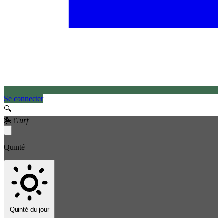
Se connecter
🔍
🏇
i
Turf
Quinté
Quinté du jour