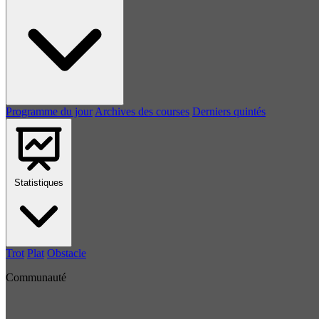
Programme du jour
Archives des courses
Derniers quintés
Statistiques
Trot
Plat
Obstacle
Communauté