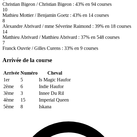
Christian Bigeon / Christian Bigeon : 43% en 94 courses
10
Mathieu Mottier / Benjamin Goetz : 43% en 14 courses
8
Alexandre Abrivard / mme Séverine Raimond : 39% en 18 courses
14
Matthieu Abrivard / Matthieu Abrivard : 37% en 548 courses
7
Franck Ouvrie / Gilles Curens : 33% en 9 courses
Arrivée de la course
Arrivée
Numéro
Cheval
1er
5
Is Magic Haufor
2ème
6
Indie Haufor
3ème
3
Innee Du Ril
4ème
15
Imperial Queen
5ème
8
Iskana