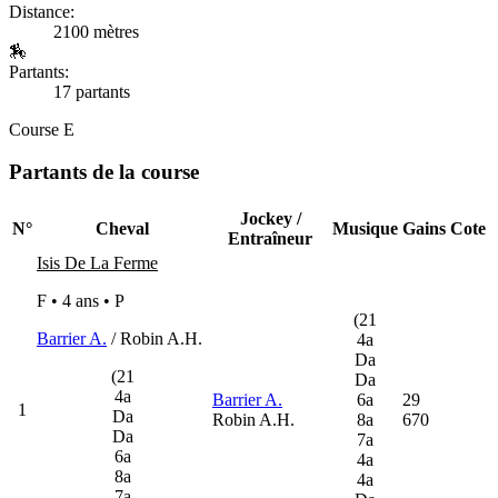
Distance:
2100 mètres
🏇
Partants:
17 partants
Course E
Partants de la course
Jockey /
N°
Cheval
Musique
Gains
Cote
Entraîneur
Isis De La Ferme
F • 4 ans •
P
(21
Barrier A.
/ Robin A.H.
4a
Da
(21
Da
4a
Barrier A.
6a
29
1
Da
Robin A.H.
8a
670
Da
7a
6a
4a
8a
4a
7a