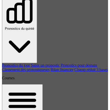
Pronostics du quinté
Pronostics du jour
Saisir un pronostic
Pronostics pour demain
Classement des pronostiqueurs
Bilan financier
Champ réduit 3 bases
Courses