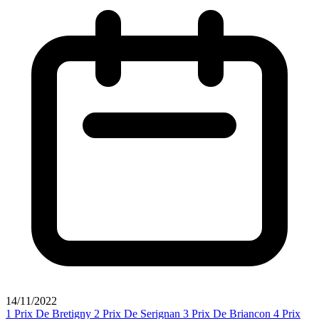
14/11/2022
1
Prix De Bretigny
2
Prix De Serignan
3
Prix De Briancon
4
Prix