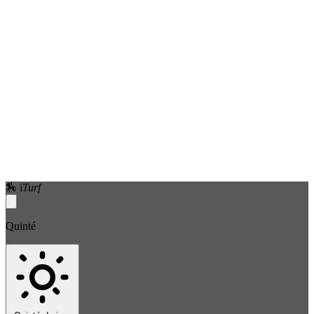
🏇
i
Turf
Quinté