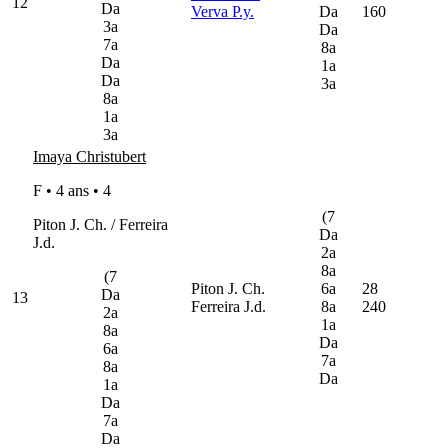
12
Da
Verva P.y.
Da
160
3a
Da
7a
8a
Da
1a
Da
3a
8a
1a
3a
Imaya Christubert
F • 4 ans •
4
(7
Piton J. Ch. / Ferreira
Da
J.d.
2a
8a
(7
Piton J. Ch.
6a
28
Da
13
Ferreira J.d.
8a
240
2a
1a
8a
Da
6a
7a
8a
Da
1a
Da
7a
Da