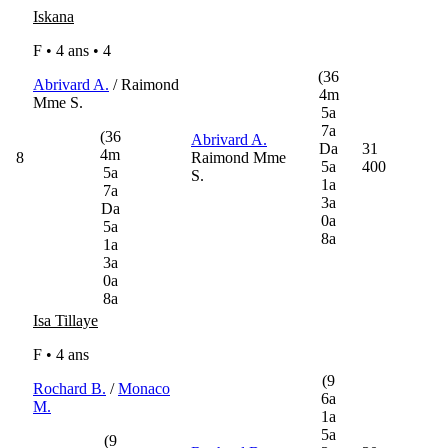
Iskana
F • 4 ans •
4
(36
Abrivard A.
/ Raimond
4m
Mme S.
5a
7a
(36
Abrivard A.
Da
31
4m
8
Raimond Mme
5a
400
5a
S.
1a
7a
3a
Da
0a
5a
8a
1a
3a
0a
8a
Isa Tillaye
F • 4 ans
(9
Rochard B.
/
Monaco
6a
M.
1a
5a
(9