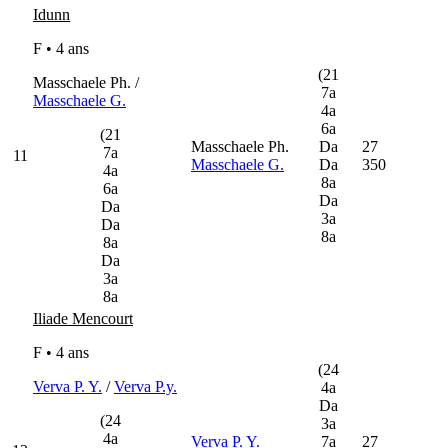
Idunn
F • 4 ans
(21
Masschaele Ph. /
7a
Masschaele G.
4a
6a
(21
Masschaele Ph.
Da
27
7a
11
Masschaele G.
Da
350
4a
8a
6a
Da
Da
3a
Da
8a
8a
Da
3a
8a
Iliade Mencourt
F • 4 ans
(24
Verva P. Y.
/
Verva P.y.
4a
Da
(24
3a
4a
Verva P. Y.
7a
27