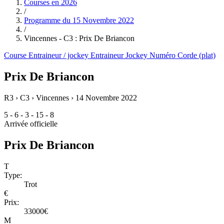
Courses en
2026
/
Programme du
15 Novembre 2022
/
Vincennes - C3 : Prix De Briancon
Course
Entraineur / jockey
Entraineur
Jockey
Numéro
Corde (plat)
Prix De Briancon
R3 › C3 › Vincennes ›
14 Novembre 2022
5 - 6 - 3 - 15 - 8
Arrivée officielle
Prix De Briancon
T
Type:
Trot
€
Prix:
33000€
M