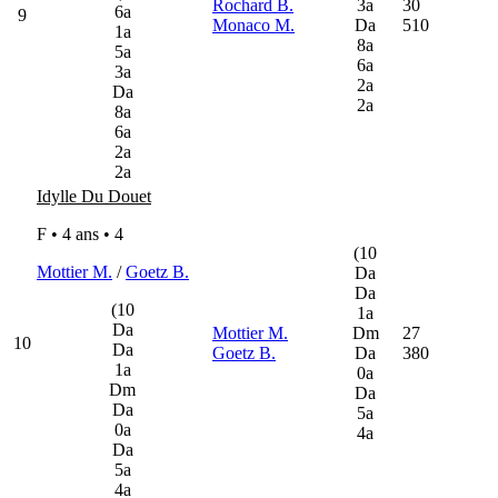
Rochard B.
3a
30
6a
9
Monaco M.
Da
510
1a
8a
5a
6a
3a
2a
Da
2a
8a
6a
2a
2a
Idylle Du Douet
F • 4 ans •
4
(10
Mottier M.
/
Goetz B.
Da
Da
(10
1a
Da
Mottier M.
Dm
27
10
Da
Goetz B.
Da
380
1a
0a
Dm
Da
Da
5a
0a
4a
Da
5a
4a