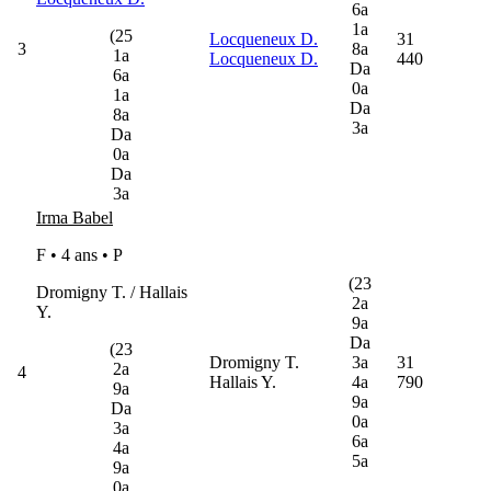
6a
1a
(25
Locqueneux D.
31
3
8a
1a
Locqueneux D.
440
Da
6a
0a
1a
Da
8a
3a
Da
0a
Da
3a
Irma Babel
F • 4 ans •
P
(23
Dromigny T. / Hallais
2a
Y.
9a
Da
(23
Dromigny T.
3a
31
2a
4
Hallais Y.
4a
790
9a
9a
Da
0a
3a
6a
4a
5a
9a
0a