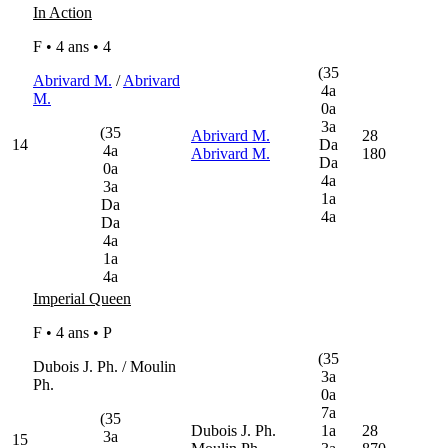
In Action
F • 4 ans •
4
(35
Abrivard M.
/
Abrivard
4a
M.
0a
3a
(35
Abrivard M.
28
14
Da
4a
Abrivard M.
180
Da
0a
4a
3a
1a
Da
4a
Da
4a
1a
4a
Imperial Queen
F • 4 ans •
P
(35
Dubois J. Ph. / Moulin
3a
Ph.
0a
7a
(35
Dubois J. Ph.
1a
28
3a
15