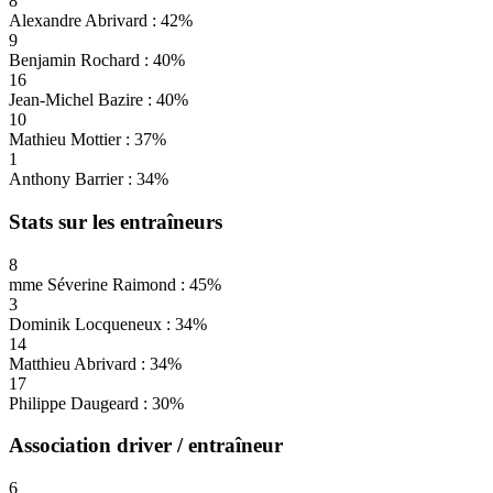
8
Alexandre Abrivard : 42%
9
Benjamin Rochard : 40%
16
Jean-Michel Bazire : 40%
10
Mathieu Mottier : 37%
1
Anthony Barrier : 34%
Stats sur les entraîneurs
8
mme Séverine Raimond : 45%
3
Dominik Locqueneux : 34%
14
Matthieu Abrivard : 34%
17
Philippe Daugeard : 30%
Association driver / entraîneur
6