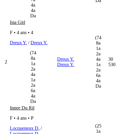
Da
4a
4a
Da
Isia Girl
F • 4 ans •
4
(74
Dreux Y.
/
Dreux Y.
8a
1a
(74
2a
8a
Dreux Y.
4a
30
2
1a
Dreux Y.
1a
530
2a
2a
4a
6a
1a
4a
2a
Da
6a
4a
Da
Innee Du Ril
F • 4 ans •
P
(25
Locqueneux D.
/
1a
Locqueneux D.