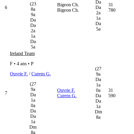
Da
(23
Bigeon Ch.
31
6
Da
8a
Bigeon Ch.
780
2a
9a
1a
Da
Da
Da
5a
2a
1a
Da
5a
Ireland Team
F • 4 ans •
P
(27
Ouvrie F.
/
Curens G.
9a
Da
(27
1a
9a
Ouvrie F.
0a
31
7
Da
Curens G.
Da
590
1a
Da
0a
1a
Da
Dm
Da
8a
1a
Dm
8a