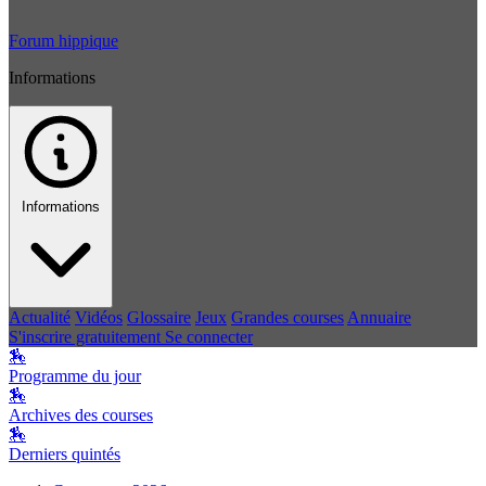
Forum hippique
Informations
Informations
Actualité
Vidéos
Glossaire
Jeux
Grandes courses
Annuaire
S'inscrire gratuitement
Se connecter
🏇
Programme du jour
🏇
Archives des courses
🏇
Derniers quintés