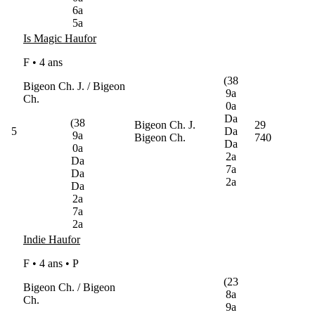
6a
5a
Is Magic Haufor
F • 4 ans
(38
Bigeon Ch. J. / Bigeon
9a
Ch.
0a
Da
(38
Bigeon Ch. J.
29
5
Da
9a
Bigeon Ch.
740
Da
0a
2a
Da
7a
Da
2a
Da
2a
7a
2a
Indie Haufor
F • 4 ans •
P
(23
Bigeon Ch. / Bigeon
8a
Ch.
9a