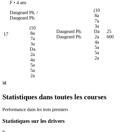
F • 4 ans
(10
Daugeard Ph. /
8a
Daugeard Ph.
7a
3a
(10
Daugeard Ph.
Da
25
8a
17
Daugeard Ph.
2a
600
7a
4a
3a
5a
Da
5a
2a
2a
4a
5a
5a
2a
📊
Statistiques dans toutes les courses
Performance dans les trois premiers
Statistiques sur les drivers