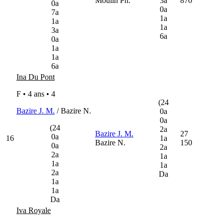
Moulin Ph.
3a
870
0a
0a
7a
1a
1a
1a
3a
6a
0a
1a
1a
6a
Ina Du Pont
F • 4 ans •
4
(24
Bazire J. M.
/ Bazire N.
0a
0a
(24
2a
Bazire J. M.
27
0a
16
1a
Bazire N.
150
0a
2a
2a
1a
1a
1a
2a
Da
1a
1a
Da
Iva Royale