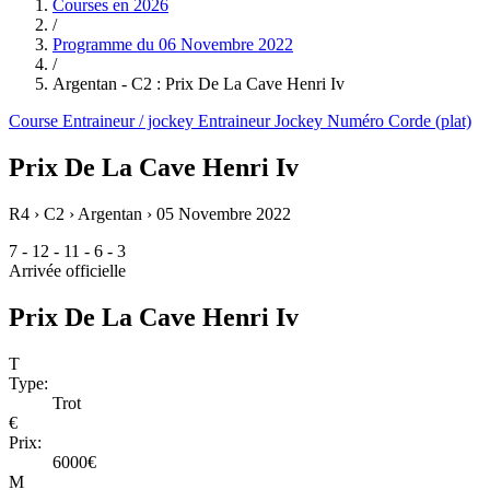
Courses en
2026
/
Programme du
06 Novembre 2022
/
Argentan - C2 : Prix De La Cave Henri Iv
Course
Entraineur / jockey
Entraineur
Jockey
Numéro
Corde (plat)
Prix De La Cave Henri Iv
R4 › C2 › Argentan ›
05 Novembre 2022
7 - 12 - 11 - 6 - 3
Arrivée officielle
Prix De La Cave Henri Iv
T
Type:
Trot
€
Prix:
6000€
M