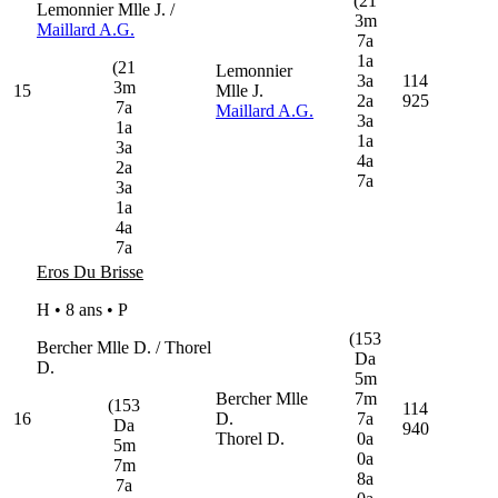
(21
Lemonnier Mlle J. /
3m
Maillard A.G.
7a
1a
(21
Lemonnier
3a
114
3m
15
Mlle J.
2a
925
7a
Maillard A.G.
3a
1a
1a
3a
4a
2a
7a
3a
1a
4a
7a
Eros Du Brisse
H • 8 ans •
P
(153
Bercher Mlle D. / Thorel
Da
D.
5m
Bercher Mlle
7m
(153
114
16
D.
7a
Da
940
Thorel D.
0a
5m
0a
7m
8a
7a