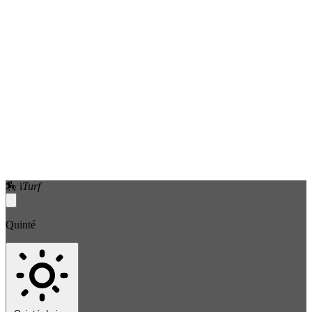
🏇
i
Turf
Quinté