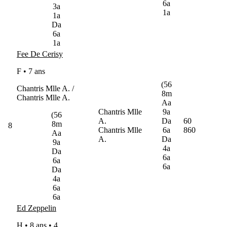
6a
3a
1a
1a
Da
6a
1a
Fee De Cerisy
F • 7 ans
(56
Chantris Mlle A. /
8m
Chantris Mlle A.
Aa
Chantris Mlle
9a
(56
A.
Da
60
8m
8
Chantris Mlle
6a
860
Aa
A.
Da
9a
4a
Da
6a
6a
6a
Da
4a
6a
6a
Ed Zeppelin
H • 8 ans •
4