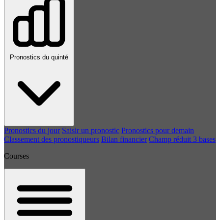
Pronostics du quinté
Pronostics du jour
Saisir un pronostic
Pronostics pour demain
Classement des pronostiqueurs
Bilan financier
Champ réduit 3 bases
Courses