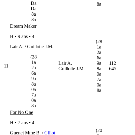
Da
8a
Da
8a
8a
Dream Maker
H • 9 ans •
4
(28
Lair A. / Guillotte J.M.
1a
2a
(28
6a
1a
Lair A.
9a
112
11
2a
Guillotte J.M.
8a
645
6a
0a
9a
7a
8a
0a
0a
8a
7a
0a
8a
For No One
H • 7 ans •
4
(20
Guenet Mme B. /
Gillot