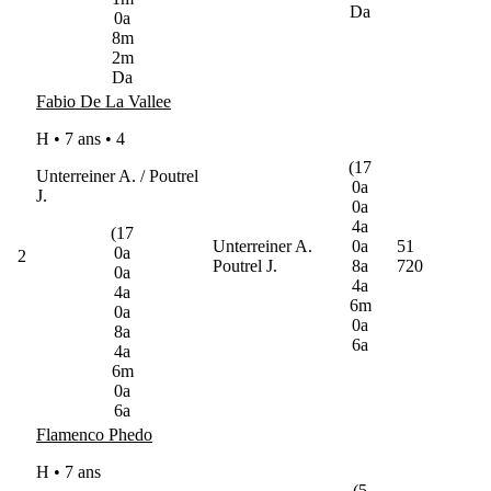
Da
0a
8m
2m
Da
Fabio De La Vallee
H • 7 ans •
4
(17
Unterreiner A. / Poutrel
0a
J.
0a
4a
(17
Unterreiner A.
0a
51
0a
2
Poutrel J.
8a
720
0a
4a
4a
6m
0a
0a
8a
6a
4a
6m
0a
6a
Flamenco Phedo
H • 7 ans
(5