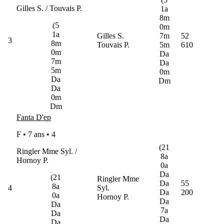
Gilles S. / Touvais P.
1a
8m
(5
0m
1a
Gilles S.
7m
52
3
8m
Touvais P.
5m
610
0m
Da
7m
Da
5m
0m
Da
Dm
Da
0m
Dm
Fanta D'ep
F • 7 ans •
4
(21
Ringler Mme Syl. /
8a
Hornoy P.
0a
Da
(21
Ringler Mme
Da
55
8a
4
Syl.
Da
200
0a
Hornoy P.
Da
Da
7a
Da
Da
Da