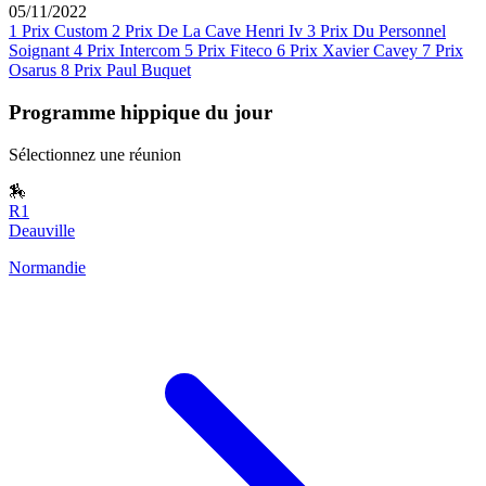
05/11/2022
1
Prix Custom
2
Prix De La Cave Henri Iv
3
Prix Du Personnel
Soignant
4
Prix Intercom
5
Prix Fiteco
6
Prix Xavier Cavey
7
Prix
Osarus
8
Prix Paul Buquet
Programme hippique du jour
Sélectionnez une réunion
🏇
R1
Deauville
Normandie