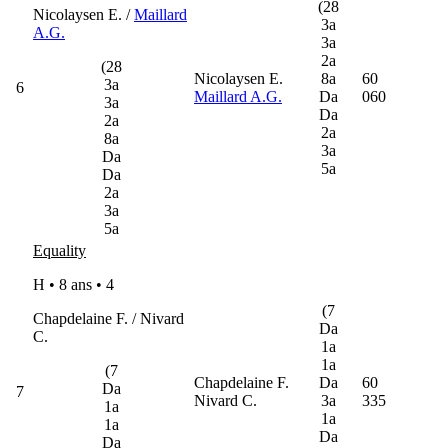
(28
Nicolaysen E. /
Maillard
3a
A.G.
3a
2a
(28
Nicolaysen E.
8a
60
3a
6
Maillard A.G.
Da
060
3a
Da
2a
2a
8a
3a
Da
5a
Da
2a
3a
5a
Equality
H • 8 ans •
4
(7
Chapdelaine F. / Nivard
Da
C.
1a
1a
(7
Chapdelaine F.
Da
60
Da
7
Nivard C.
3a
335
1a
1a
1a
Da
Da