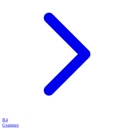
R4
Graignes