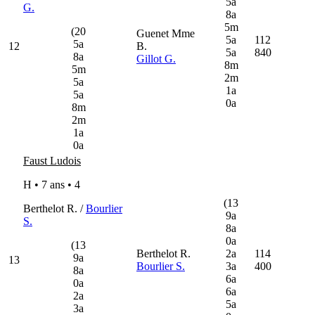
5a
G.
8a
5m
(20
Guenet Mme
5a
112
5a
12
B.
5a
840
8a
Gillot G.
8m
5m
2m
5a
1a
5a
0a
8m
2m
1a
0a
Faust Ludois
H • 7 ans •
4
(13
Berthelot R. /
Bourlier
9a
S.
8a
0a
(13
Berthelot R.
2a
114
9a
13
Bourlier S.
3a
400
8a
6a
0a
6a
2a
5a
3a