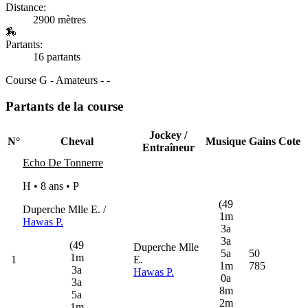
Distance:
2900 mètres
🏇
Partants:
16 partants
Course G - Amateurs - -
Partants de la course
Jockey /
N°
Cheval
Musique
Gains
Cote
Entraîneur
Echo De Tonnerre
H • 8 ans •
P
(49
Duperche Mlle E. /
1m
Hawas P.
3a
3a
(49
Duperche Mlle
5a
50
1m
1
E.
1m
785
3a
Hawas P.
0a
3a
8m
5a
2m
1m