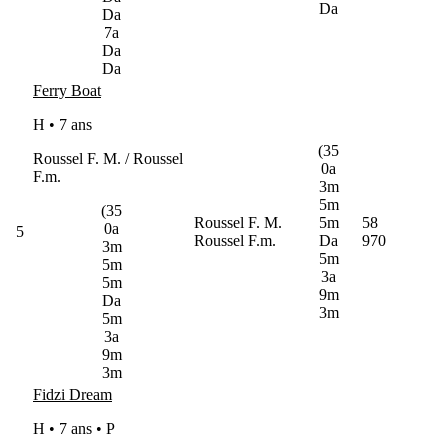
Da
Da
7a
Da
Da
Ferry Boat
H • 7 ans
(35
Roussel F. M. / Roussel
0a
F.m.
3m
5m
(35
Roussel F. M.
5m
58
0a
5
Roussel F.m.
Da
970
3m
5m
5m
3a
5m
9m
Da
3m
5m
3a
9m
3m
Fidzi Dream
H • 7 ans •
P