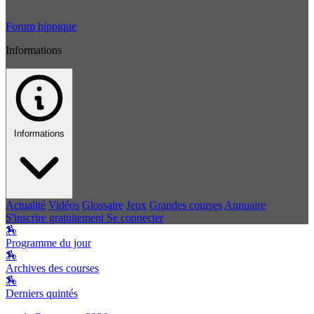
Forum hippique
Informations
Informations
Actualité
Vidéos
Glossaire
Jeux
Grandes courses
Annuaire
S'inscrire gratuitement
Se connecter
🏇
Programme du jour
🏇
Archives des courses
🏇
Derniers quintés