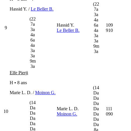
(22
Hassid Y. /
Le Beller B.
7a
3a
(22
4a
7a
Hassid Y.
6a
109
9
3a
Le Beller B.
4a
910
4a
3a
6a
3a
4a
9m
3a
3a
3a
9m
3a
Elfe Pierji
H • 8 ans
(14
Marie L. D. /
Moinon G.
Da
Da
(14
Da
Da
Marie L. D.
Da
111
10
Da
Moinon G.
Da
090
Da
Da
Da
Da
Da
8a