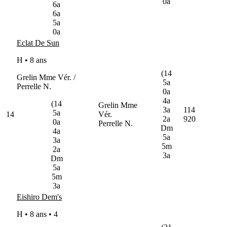
0a
6a
6a
5a
0a
Eclat De Sun
H • 8 ans
(14
Grelin Mme Vér. /
5a
Perrelle N.
0a
4a
(14
Grelin Mme
3a
114
5a
14
Vér.
2a
920
0a
Perrelle N.
Dm
4a
5a
3a
5m
2a
3a
Dm
5a
5m
3a
Eishiro Dem's
H • 8 ans •
4