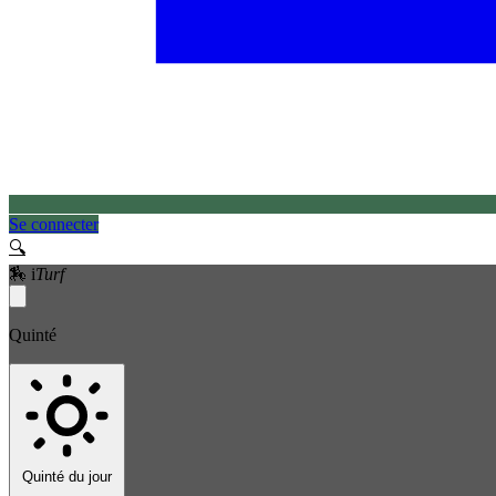
Se connecter
🔍
🏇
i
Turf
Quinté
Quinté du jour