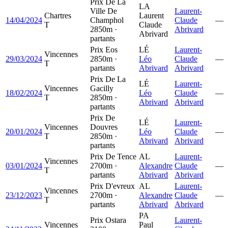
Prix De La
LA
Ville De
Laurent-
Chartres
Laurent
14/04/2024
Champhol
Claude
—
T
Claude
2850m ·
Abrivard
Abrivard
partants
Prix Eos
LÉ
Laurent-
Vincennes
29/03/2024
2850m ·
Léo
Claude
—
T
partants
Abrivard
Abrivard
Prix De La
LÉ
Laurent-
Vincennes
Gacilly
18/02/2024
Léo
Claude
—
T
2850m ·
Abrivard
Abrivard
partants
Prix De
LÉ
Laurent-
Vincennes
Douvres
20/01/2024
Léo
Claude
—
T
2850m ·
Abrivard
Abrivard
partants
Prix De Tence
AL
Laurent-
Vincennes
03/01/2024
2700m ·
Alexandre
Claude
—
T
partants
Abrivard
Abrivard
Prix D'evreux
AL
Laurent-
Vincennes
23/12/2023
2700m ·
Alexandre
Claude
—
T
partants
Abrivard
Abrivard
PA
Prix Ostara
Laurent-
Vincennes
Paul