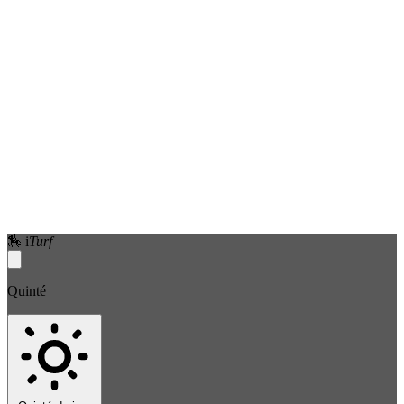
🏇
i
Turf
Quinté