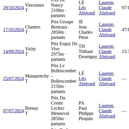
LÉ
Laurent-
Vincennes
Nancy
29/10/2024
Léo
Claude
97/
T
2100m ·
Abrivard
Abrivard
partants
Prix Groupe
JE
Laurent-
Chartres
Berteaux
Jean
17/10/2024
Claude
47/
T
2850m ·
Charles
Abrivard
partants
Piton
Prix Erquy De
TH
Laurent-
Vichy
Vive
14/09/2024
Thibaut
Claude
13.
T
2975m ·
Dromigny
Abrivard
partants
Prix Le
Bellencombre
LÉ
Laurent-
Mauquenchy
-
25/07/2024
Léo
Claude
—
T
Bellencombre
Abrivard
Abrivard
2150m ·
partants
Prix Du
Centre
PA
Laurent-
Bernay
Leclerc
Paul
07/07/2024
Claude
—
T
Menneval
Philippe
Abrivard
2850m ·
Ploquin
partants