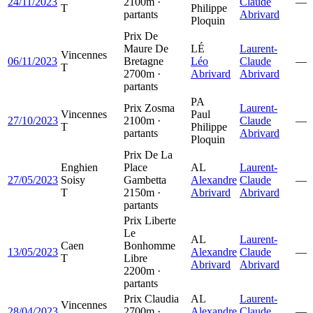
24/11/2023
2100m ·
Claude
—
T
Philippe
partants
Abrivard
Ploquin
Prix De
Maure De
LÉ
Laurent-
Vincennes
06/11/2023
Bretagne
Léo
Claude
—
T
2700m ·
Abrivard
Abrivard
partants
PA
Prix Zosma
Laurent-
Vincennes
Paul
27/10/2023
2100m ·
Claude
—
T
Philippe
partants
Abrivard
Ploquin
Prix De La
Enghien
Place
AL
Laurent-
27/05/2023
Soisy
Gambetta
Alexandre
Claude
—
T
2150m ·
Abrivard
Abrivard
partants
Prix Liberte
Le
AL
Laurent-
Caen
Bonhomme
13/05/2023
Alexandre
Claude
—
T
Libre
Abrivard
Abrivard
2200m ·
partants
Prix Claudia
AL
Laurent-
Vincennes
28/04/2023
2700m ·
Alexandre
Claude
—