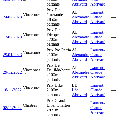
T
partants
Abrivard
Abrivard
Prix De
AL
Laurent-
Vincennes
Guerande
24/02/2023
Alexandre
Claude
—
T
2850m ·
Abrivard
Abrivard
partants
Prix De
AL
Laurent-
Vincennes
Dieppe
13/02/2023
Alexandre
Claude
—
T
2700m ·
Abrivard
Abrivard
partants
Prix Pro Patria
AL
Laurent-
Vincennes
29/01/2023
2100m ·
Alexandre
Claude
—
T
partants
Abrivard
Abrivard
Prix De
AL
Laurent-
Vincennes
Deuil-la-barre
29/12/2022
Alexandre
Claude
—
T
2100m ·
Abrivard
Abrivard
partants
Prix Dike
LÉ
Laurent-
Vincennes
18/11/2022
2100m ·
Léo
Claude
—
T
partants
Abrivard
Abrivard
Prix Grand
Laurent-
Chartres
Litier Chartres
08/11/2022
Claude
—
T
2825m ·
Abrivard
partants