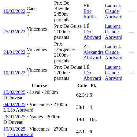
Prix De
ER
Laurent-
Caen
Bieville
10/03/2022
Eric
Claude
—
T
2450m ·
Raffin
Abrivard
partants
Prix De Guise
LÉ
Laurent-
Vincennes
25/02/2022
2100m ·
Léo
Claude
—
T
partants
Abrivard
Abrivard
Prix
AL
Laurent-
Vincennes
D'argences
24/01/2022
Alexandre
Claude
—
T
2100m ·
Abrivard
Abrivard
partants
Prix De Douai
LÉ
Laurent-
Vincennes
10/01/2022
2700m ·
Léo
Claude
—
T
partants
Abrivard
Abrivard
Course
Cote
Pl.
15/02/2025
·
Laval
·
2850m
62.3/1
6
D
Duveau
04/02/2025
·
Vincennes
·
2100m
38/1
4
L
Léo Abrivard
26/01/2025
·
Nantes
·
3000m
19/1
Dq.
D
Duveau
19/01/2025
·
Vincennes
·
2700m
47/1
6
L
Léo Abrivard