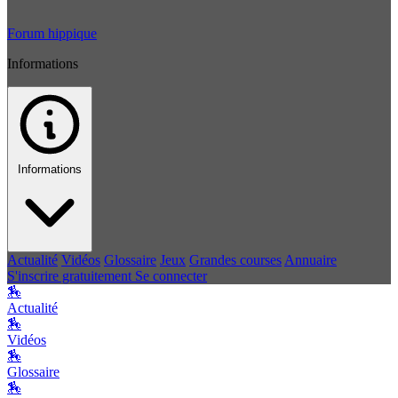
Forum hippique
Informations
Informations
Actualité
Vidéos
Glossaire
Jeux
Grandes courses
Annuaire
S'inscrire gratuitement
Se connecter
🏇
Actualité
🏇
Vidéos
🏇
Glossaire
🏇