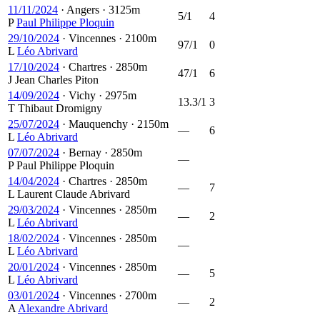
11/11/2024
·
Angers
·
3125m
5/1
4
P
Paul Philippe Ploquin
29/10/2024
·
Vincennes
·
2100m
97/1
0
L
Léo Abrivard
17/10/2024
·
Chartres
·
2850m
47/1
6
J
Jean Charles Piton
14/09/2024
·
Vichy
·
2975m
13.3/1
3
T
Thibaut Dromigny
25/07/2024
·
Mauquenchy
·
2150m
—
6
L
Léo Abrivard
07/07/2024
·
Bernay
·
2850m
—
P
Paul Philippe Ploquin
14/04/2024
·
Chartres
·
2850m
—
7
L
Laurent Claude Abrivard
29/03/2024
·
Vincennes
·
2850m
—
2
L
Léo Abrivard
18/02/2024
·
Vincennes
·
2850m
—
L
Léo Abrivard
20/01/2024
·
Vincennes
·
2850m
—
5
L
Léo Abrivard
03/01/2024
·
Vincennes
·
2700m
—
2
A
Alexandre Abrivard