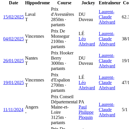
Date
Hippodrome
Course
Jockey
Entraîneur
Co
Prix
Laurent-
Laval
d'Avesnières
DU
15/02/2025
Claude
62.
T
2850m ·
Duveau
Abrivard
partants
Prix De
LÉ
Laurent-
Vincennes
Monsegur
04/02/2025
Léo
Claude
38/
T
2100m ·
Abrivard
Abrivard
partants
Prix Hooker
Laurent-
Nantes
Berry
DU
26/01/2025
Claude
19/
T
3000m ·
Duveau
Abrivard
partants
Prix
LÉ
Laurent-
Vincennes
d'Espalion
19/01/2025
Léo
Claude
47/
T
2700m ·
Abrivard
Abrivard
partants
Prix Conseil
Départemental
PA
Laurent-
Angers
Maine-et-
Paul
11/11/2024
Claude
5/1
-
Loire
Philippe
Abrivard
3125m ·
Ploquin
partants
Prix De