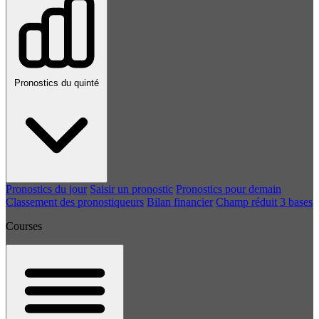
Pronostics du quinté
Pronostics du jour
Saisir un pronostic
Pronostics pour demain
Classement des pronostiqueurs
Bilan financier
Champ réduit 3 bases
Courses