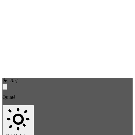
🏇
i
Turf
Quinté