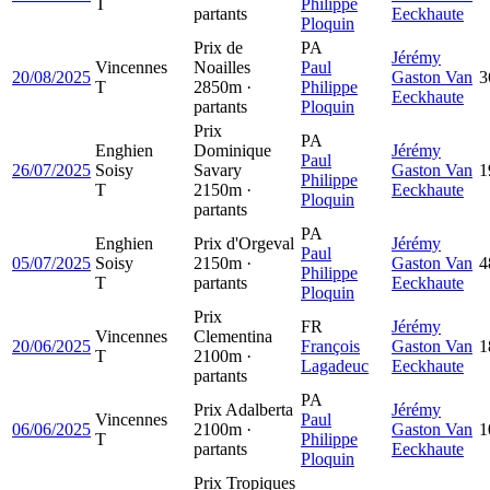
T
Philippe
partants
Eeckhaute
Ploquin
Prix de
PA
Jérémy
Vincennes
Noailles
Paul
20/08/2025
Gaston Van
3
T
2850m ·
Philippe
Eeckhaute
partants
Ploquin
Prix
PA
Enghien
Dominique
Jérémy
Paul
26/07/2025
Soisy
Savary
Gaston Van
1
Philippe
T
2150m ·
Eeckhaute
Ploquin
partants
PA
Enghien
Prix d'Orgeval
Jérémy
Paul
05/07/2025
Soisy
2150m ·
Gaston Van
4
Philippe
T
partants
Eeckhaute
Ploquin
Prix
FR
Jérémy
Vincennes
Clementina
20/06/2025
François
Gaston Van
1
T
2100m ·
Lagadeuc
Eeckhaute
partants
PA
Prix Adalberta
Jérémy
Vincennes
Paul
06/06/2025
2100m ·
Gaston Van
1
T
Philippe
partants
Eeckhaute
Ploquin
Prix Tropiques