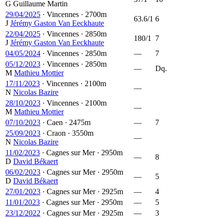
G
Guillaume Martin
29/04/2025
·
Vincennes
·
2700m
63.6/1
6
J
Jérémy Gaston Van Eeckhaute
22/04/2025
·
Vincennes
·
2850m
180/1
7
J
Jérémy Gaston Van Eeckhaute
04/05/2024
·
Vincennes
·
2850m
—
7
05/12/2023
·
Vincennes
·
2850m
—
Dq.
M
Mathieu Mottier
17/11/2023
·
Vincennes
·
2100m
—
N
Nicolas Bazire
28/10/2023
·
Vincennes
·
2100m
—
M
Mathieu Mottier
07/10/2023
·
Caen
·
2475m
—
7
25/09/2023
·
Craon
·
3550m
—
N
Nicolas Bazire
11/02/2023
·
Cagnes sur Mer
·
2950m
—
8
D
David Békaert
06/02/2023
·
Cagnes sur Mer
·
2950m
—
5
D
David Békaert
27/01/2023
·
Cagnes sur Mer
·
2925m
—
4
11/01/2023
·
Cagnes sur Mer
·
2950m
—
5
23/12/2022
·
Cagnes sur Mer
·
2925m
—
3