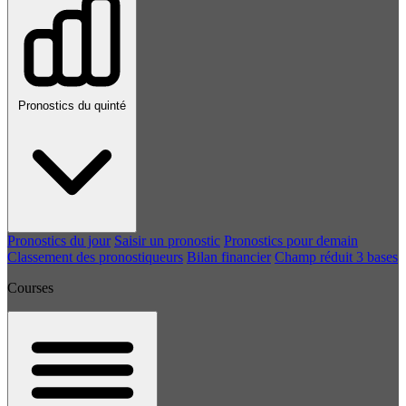
Pronostics du quinté
Pronostics du jour
Saisir un pronostic
Pronostics pour demain
Classement des pronostiqueurs
Bilan financier
Champ réduit 3 bases
Courses