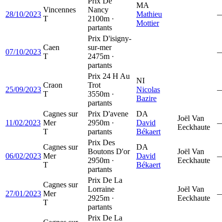
Prix De
MA
Vincennes
Nancy
28/10/2023
Mathieu
T
2100m ·
Mottier
partants
Prix D'isigny-
Caen
sur-mer
07/10/2023
T
2475m ·
partants
Prix 24 H Au
NI
Craon
Trot
25/09/2023
Nicolas
T
3550m ·
Bazire
partants
Cagnes sur
Prix D'avene
DA
Joël Van
11/02/2023
Mer
2950m ·
David
Eeckhaute
T
partants
Békaert
Prix Des
Cagnes sur
DA
Boutons D'or
Joël Van
06/02/2023
Mer
David
2950m ·
Eeckhaute
T
Békaert
partants
Prix De La
Cagnes sur
Lorraine
Joël Van
27/01/2023
Mer
2925m ·
Eeckhaute
T
partants
Prix De La