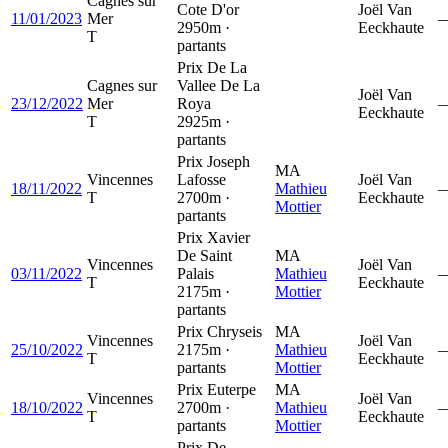
Cagnes sur
Cote D'or
Joël Van
11/01/2023
Mer
2950m ·
Eeckhaute
T
partants
Prix De La
Cagnes sur
Vallee De La
Joël Van
23/12/2022
Mer
Roya
Eeckhaute
T
2925m ·
partants
Prix Joseph
MA
Vincennes
Lafosse
Joël Van
18/11/2022
Mathieu
T
2700m ·
Eeckhaute
Mottier
partants
Prix Xavier
De Saint
MA
Vincennes
Joël Van
03/11/2022
Palais
Mathieu
T
Eeckhaute
2175m ·
Mottier
partants
Prix Chryseis
MA
Vincennes
Joël Van
25/10/2022
2175m ·
Mathieu
T
Eeckhaute
partants
Mottier
Prix Euterpe
MA
Vincennes
Joël Van
18/10/2022
2700m ·
Mathieu
T
Eeckhaute
partants
Mottier
Prix De