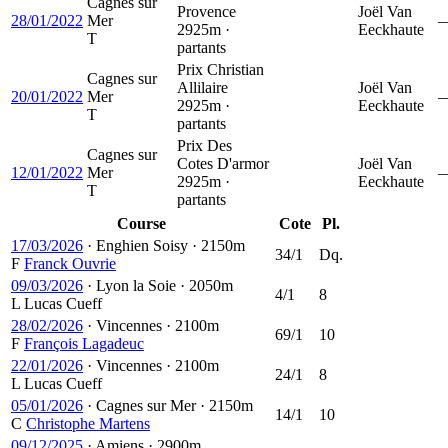
Cagnes sur
Provence
Joël Van
28/01/2022
Mer
2925m ·
Eeckhaute
T
partants
Prix Christian
Cagnes sur
Allilaire
Joël Van
20/01/2022
Mer
2925m ·
Eeckhaute
T
partants
Prix Des
Cagnes sur
Cotes D'armor
Joël Van
12/01/2022
Mer
2925m ·
Eeckhaute
T
partants
Course
Cote
Pl.
17/03/2026
·
Enghien Soisy
·
2150m
34/1
Dq.
F
Franck Ouvrie
09/03/2026
·
Lyon la Soie
·
2050m
4/1
8
L
Lucas Cueff
28/02/2026
·
Vincennes
·
2100m
69/1
10
F
François Lagadeuc
22/01/2026
·
Vincennes
·
2100m
24/1
8
L
Lucas Cueff
05/01/2026
·
Cagnes sur Mer
·
2150m
14/1
10
C
Christophe Martens
09/12/2025
·
Amiens
·
2900m