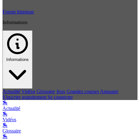
Forum hippique
Informations
Informations
Actualité
Vidéos
Glossaire
Jeux
Grandes courses
Annuaire
S'inscrire gratuitement
Se connecter
🏇
Actualité
🏇
Vidéos
🏇
Glossaire
🏇