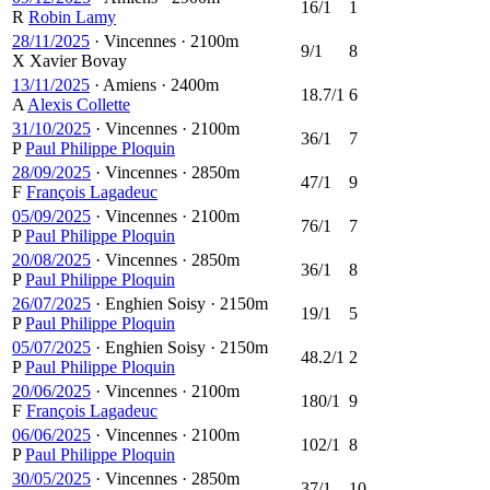
16/1
1
R
Robin Lamy
28/11/2025
·
Vincennes
·
2100m
9/1
8
X
Xavier Bovay
13/11/2025
·
Amiens
·
2400m
18.7/1
6
A
Alexis Collette
31/10/2025
·
Vincennes
·
2100m
36/1
7
P
Paul Philippe Ploquin
28/09/2025
·
Vincennes
·
2850m
47/1
9
F
François Lagadeuc
05/09/2025
·
Vincennes
·
2100m
76/1
7
P
Paul Philippe Ploquin
20/08/2025
·
Vincennes
·
2850m
36/1
8
P
Paul Philippe Ploquin
26/07/2025
·
Enghien Soisy
·
2150m
19/1
5
P
Paul Philippe Ploquin
05/07/2025
·
Enghien Soisy
·
2150m
48.2/1
2
P
Paul Philippe Ploquin
20/06/2025
·
Vincennes
·
2100m
180/1
9
F
François Lagadeuc
06/06/2025
·
Vincennes
·
2100m
102/1
8
P
Paul Philippe Ploquin
30/05/2025
·
Vincennes
·
2850m
37/1
10