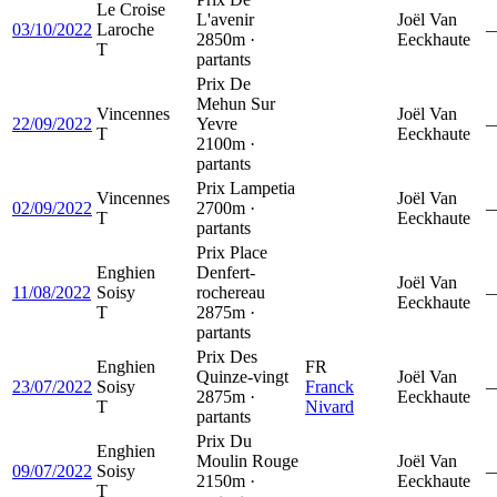
Le Croise
L'avenir
Joël Van
03/10/2022
Laroche
2850m ·
Eeckhaute
T
partants
Prix De
Mehun Sur
Vincennes
Joël Van
22/09/2022
Yevre
T
Eeckhaute
2100m ·
partants
Prix Lampetia
Vincennes
Joël Van
02/09/2022
2700m ·
T
Eeckhaute
partants
Prix Place
Enghien
Denfert-
Joël Van
11/08/2022
Soisy
rochereau
Eeckhaute
T
2875m ·
partants
Prix Des
Enghien
FR
Quinze-vingt
Joël Van
23/07/2022
Soisy
Franck
2875m ·
Eeckhaute
T
Nivard
partants
Prix Du
Enghien
Moulin Rouge
Joël Van
09/07/2022
Soisy
2150m ·
Eeckhaute
T