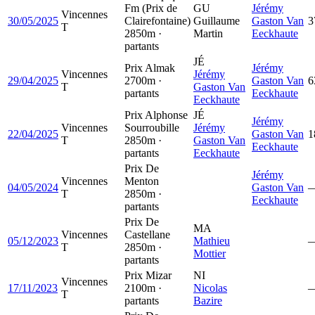
Fm (Prix de
GU
Jérémy
Vincennes
30/05/2025
Clairefontaine)
Guillaume
Gaston Van
3
T
2850m ·
Martin
Eeckhaute
partants
JÉ
Prix Almak
Jérémy
Vincennes
Jérémy
29/04/2025
2700m ·
Gaston Van
6
T
Gaston Van
partants
Eeckhaute
Eeckhaute
Prix Alphonse
JÉ
Jérémy
Vincennes
Sourroubille
Jérémy
22/04/2025
Gaston Van
1
T
2850m ·
Gaston Van
Eeckhaute
partants
Eeckhaute
Prix De
Jérémy
Vincennes
Menton
04/05/2024
Gaston Van
T
2850m ·
Eeckhaute
partants
Prix De
MA
Vincennes
Castellane
05/12/2023
Mathieu
T
2850m ·
Mottier
partants
Prix Mizar
NI
Vincennes
17/11/2023
2100m ·
Nicolas
T
partants
Bazire