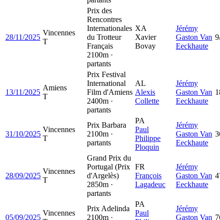
Prix des
Rencontres
Internationales
XA
Jérémy
Vincennes
28/11/2025
du Trotteur
Xavier
Gaston Van
9
T
Français
Bovay
Eeckhaute
2100m ·
partants
Prix Festival
International
AL
Jérémy
Amiens
13/11/2025
Film d'Amiens
Alexis
Gaston Van
1
T
2400m ·
Collette
Eeckhaute
partants
PA
Prix Barbara
Jérémy
Vincennes
Paul
31/10/2025
2100m ·
Gaston Van
3
T
Philippe
partants
Eeckhaute
Ploquin
Grand Prix du
Portugal (Prix
FR
Jérémy
Vincennes
28/09/2025
d'Argelès)
François
Gaston Van
4
T
2850m ·
Lagadeuc
Eeckhaute
partants
PA
Prix Adelinda
Jérémy
Vincennes
Paul
05/09/2025
2100m ·
Gaston Van
7