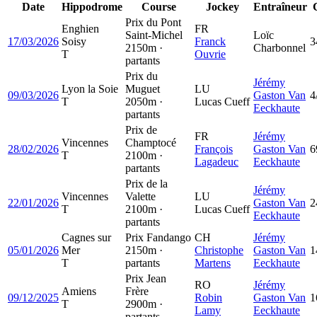
Date
Hippodrome
Course
Jockey
Entraîneur
Prix du Pont
Enghien
FR
Saint-Michel
Loïc
17/03/2026
Soisy
Franck
3
2150m ·
Charbonnel
T
Ouvrie
partants
Prix du
Jérémy
Lyon la Soie
Muguet
LU
09/03/2026
Gaston Van
4
T
2050m ·
Lucas Cueff
Eeckhaute
partants
Prix de
FR
Jérémy
Vincennes
Champtocé
28/02/2026
François
Gaston Van
6
T
2100m ·
Lagadeuc
Eeckhaute
partants
Prix de la
Jérémy
Vincennes
Valette
LU
22/01/2026
Gaston Van
2
T
2100m ·
Lucas Cueff
Eeckhaute
partants
Cagnes sur
Prix Fandango
CH
Jérémy
05/01/2026
Mer
2150m ·
Christophe
Gaston Van
1
T
partants
Martens
Eeckhaute
Prix Jean
RO
Jérémy
Amiens
Frère
09/12/2025
Robin
Gaston Van
1
T
2900m ·
Lamy
Eeckhaute
partants