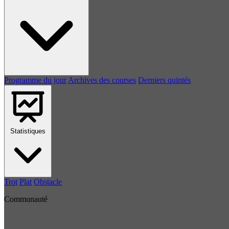
Programme du jour
Archives des courses
Derniers quintés
Statistiques
Trot
Plat
Obstacle
Communauté