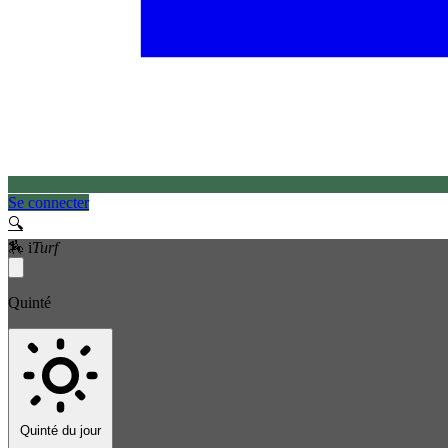
Se connecter
🔍
🏇
i
Turf
Quinté
Quinté du jour