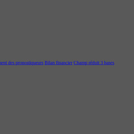
ent des pronostiqueurs
Bilan financier
Champ réduit 3 bases