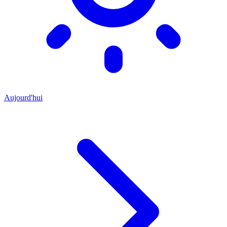
Aujourd'hui