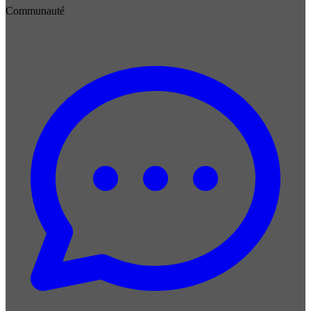
Communauté