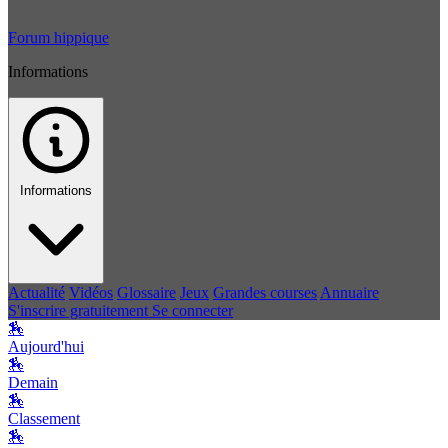
Forum hippique
Informations
Informations
Actualité
Vidéos
Glossaire
Jeux
Grandes courses
Annuaire
S'inscrire gratuitement
Se connecter
🏇
Aujourd'hui
🏇
Demain
🏇
Classement
🏇