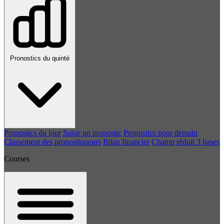
Pronostics du quinté
Pronostics du jour
Saisir un pronostic
Pronostics pour demain
Classement des pronostiqueurs
Bilan financier
Champ réduit 3 bases
Courses