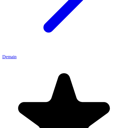
Demain