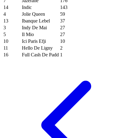
7
Jazerane
176
14
Indic
143
4
Jolie Queen
59
13
Ibanque Lebel
37
3
Indy De Mai
27
5
Il Mio
27
10
Ici Paris Efji
10
11
Hello De Ligny
2
16
Full Cash De Padd
1