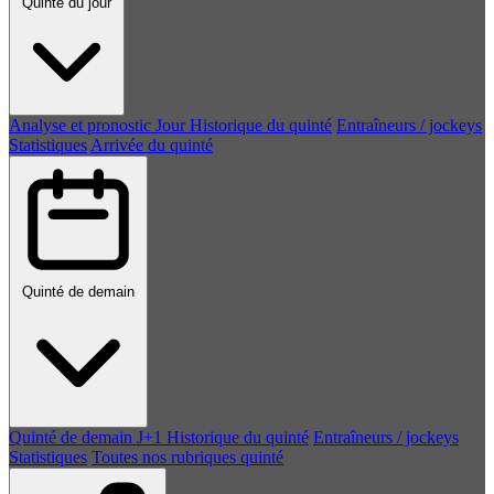
Quinté du jour
Analyse et pronostic
Jour
Historique du quinté
Entraîneurs / jockeys
Statistiques
Arrivée du quinté
Quinté de demain
Quinté de demain
J+1
Historique du quinté
Entraîneurs / jockeys
Statistiques
Toutes nos rubriques quinté