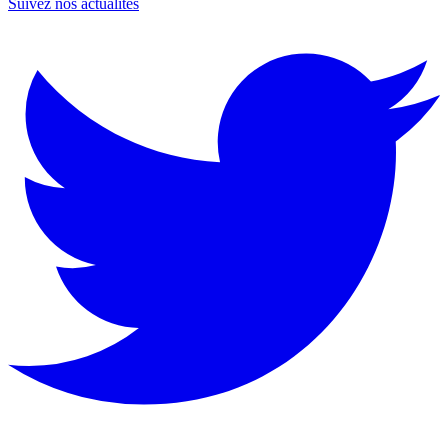
Suivez nos actualités