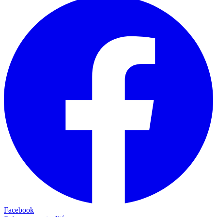
Facebook