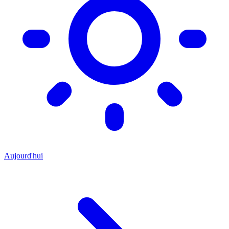
Aujourd'hui