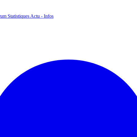
rum
Statistiques
Actu - Infos