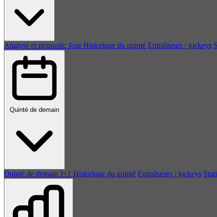
Analyse et pronostic
Jour
Historique du quinté
Entraîneurs / jockeys
S
Quinté de demain
Quinté de demain
J+1
Historique du quinté
Entraîneurs / jockeys
Stat