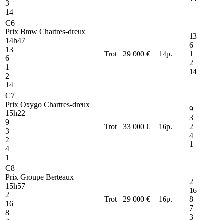
3
14
C6
Prix Bmw Chartres-dreux
13
14h47
6
13
Trot
29 000 €
14
p.
1
6
2
1
14
2
14
C7
Prix Oxygo Chartres-dreux
9
15h22
3
9
Trot
33 000 €
16
p.
2
3
4
2
1
4
1
C8
Prix Groupe Berteaux
2
15h57
16
2
Trot
29 000 €
16
p.
8
16
7
8
3