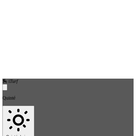
🏇
i
Turf
Quinté