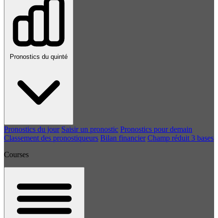
Pronostics du quinté
Pronostics du jour
Saisir un pronostic
Pronostics pour demain
Classement des pronostiqueurs
Bilan financier
Champ réduit 3 bases
Courses