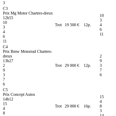
3
C3
Prix Mg Motor Chartres-dreux
10
12h55
3
10
Trot
19 500 €
12
p.
4
3
6
4
11
6
11
C4
Prix Bmw Motorrad Chartres-
dreux
2
13h27
9
2
Trot
29 000 €
12
p.
3
9
7
3
6
7
6
C5
Prix Concept Autos
15
14h12
4
15
Trot
29 000 €
16
p.
8
4
3
8
14