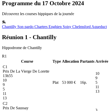
Programme du 17 Octobre 2024
Découvrez les courses hippiques de la journée
🏇
Chantilly
Son pardo
Chartres
Enghien Soisy
Chelmsford
Aqueduct
Réunion 1 - Chantilly
Hippodrome de Chantilly
R1
Course
Type
Allocation
Partants
Arrivée
C1
Prix De La Vierge De Lorette
10
13h55
9
10
Plat
53 000 €
16
p.
5
9
11
5
13
11
13
C2
Prix De Saussay
3