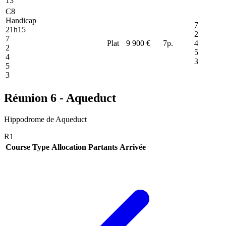
13
C8
Handicap
7
21h15
2
7
Plat
9 900 €
7
p.
4
2
5
4
3
5
3
Réunion 6 - Aqueduct
Hippodrome de Aqueduct
R1
Course
Type
Allocation
Partants
Arrivée