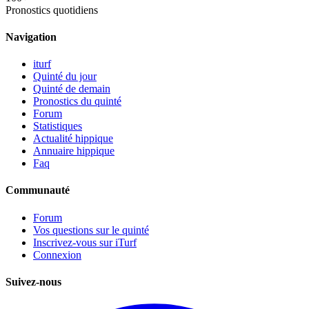
Pronostics quotidiens
Navigation
iturf
Quinté du jour
Quinté de demain
Pronostics du quinté
Forum
Statistiques
Actualité hippique
Annuaire hippique
Faq
Communauté
Forum
Vos questions sur le quinté
Inscrivez-vous sur iTurf
Connexion
Suivez-nous