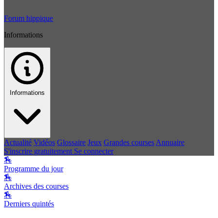
Forum hippique
Informations
Informations
Actualité
Vidéos
Glossaire
Jeux
Grandes courses
Annuaire
S'inscrire gratuitement
Se connecter
🏇
Programme du jour
🏇
Archives des courses
🏇
Derniers quintés