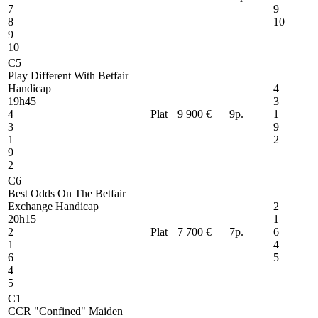
7
9
8
10
9
10
C5
Play Different With Betfair
Handicap
4
19h45
3
4
Plat
9 900 €
9
p.
1
3
9
1
2
9
2
C6
Best Odds On The Betfair
Exchange Handicap
2
20h15
1
2
Plat
7 700 €
7
p.
6
1
4
6
5
4
5
C1
CCR "Confined" Maiden