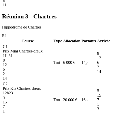
8
11
Réunion 3 - Chartres
Hippodrome de Chartres
R1
Course
Type
Allocation
Partants
Arrivée
C1
Prix Mini Chartres-dreux
8
11h51
12
8
Trot
6 000 €
14
p.
6
12
2
6
14
2
14
C2
Prix Kia Chartres-dreux
5
12h23
15
5
Trot
20 000 €
16
p.
7
15
1
7
3
1