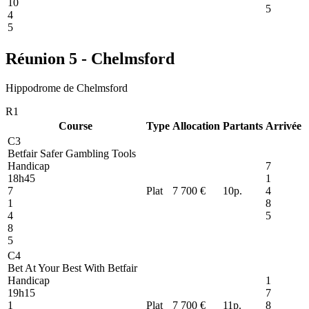
10
5
4
5
Réunion 5 - Chelmsford
Hippodrome de Chelmsford
R1
Course
Type
Allocation
Partants
Arrivée
C3
Betfair Safer Gambling Tools
Handicap
7
18h45
1
7
Plat
7 700 €
10
p.
4
1
8
4
5
8
5
C4
Bet At Your Best With Betfair
Handicap
1
19h15
7
1
Plat
7 700 €
11
p.
8