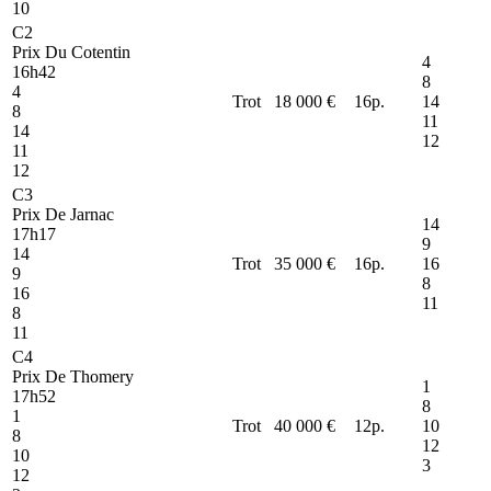
10
C2
Prix Du Cotentin
4
16h42
8
4
Trot
18 000 €
16
p.
14
8
11
14
12
11
12
C3
Prix De Jarnac
14
17h17
9
14
Trot
35 000 €
16
p.
16
9
8
16
11
8
11
C4
Prix De Thomery
1
17h52
8
1
Trot
40 000 €
12
p.
10
8
12
10
3
12