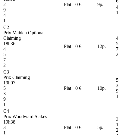
9
2
Plat
0 €
9
p.
4
9
1
4
1
C2
Prix Maiden Optional
Claiming
4
18h36
5
Plat
0 €
12
p.
4
7
5
2
7
2
C3
Prix Claiming
5
19h07
3
5
Plat
0 €
10
p.
9
3
1
9
1
C4
Prix Woodward Stakes
3
19h38
1
3
Plat
0 €
5
p.
2
1