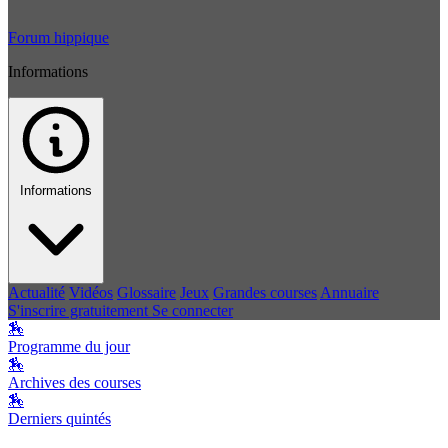
Forum hippique
Informations
Informations
Actualité
Vidéos
Glossaire
Jeux
Grandes courses
Annuaire
S'inscrire gratuitement
Se connecter
🏇
Programme du jour
🏇
Archives des courses
🏇
Derniers quintés