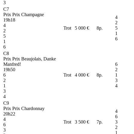
3
C7
Prix Prix Champagne
4
19h18
2
4
Trot
5 000 €
8
p.
5
2
1
5
6
1
6
C8
Prix Prix Beaujolais, Danke
Manfred!
6
19h50
2
6
Trot
4 000 €
8
p.
1
2
3
1
4
3
4
C9
Prix Prix Chardonnay
4
20h22
6
4
Trot
3 500 €
7
p.
3
6
2
3
1