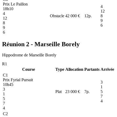
Prix Le Paillon
4
18h10
12
4
Obstacle
42 000 €
12
p.
8
12
9
8
6
9
6
Réunion 2 - Marseille Borely
Hippodrome de Marseille Borely
R1
Course
Type
Allocation
Partants
Arrivée
C1
Prix Fyrial Pursuit
3
10h45
1
3
Plat
23 000 €
7
p.
5
1
7
5
4
7
4
C2