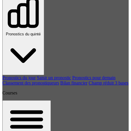
Pronostics du quinté
Pronostics du jour
Saisir un pronostic
Pronostics pour demain
Classement des pronostiqueurs
Bilan financier
Champ réduit 3 bases
Courses