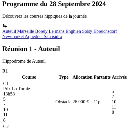
Programme du 28 Septembre 2024
Découvrez les courses hippiques de la journée
🏇
Auteuil
Marseille Borely
Le mans
Enghien Soisy
Ebreichsdorf
Newmarket
Aqueduct
San isidro
Réunion 1 - Auteuil
Hippodrome de Auteuil
R1
Course
Type
Allocation
Partants
Arrivée
C1
Prix La Turbie
5
13h58
7
5
Obstacle
26 000 €
11
p.
10
7
11
10
8
11
8
C2