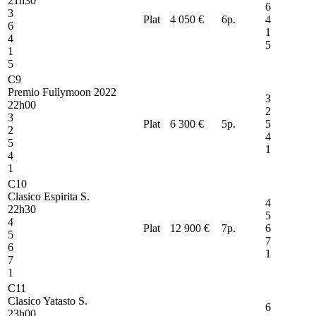
21h30
6
3
Plat
4 050 €
6
p.
4
6
1
4
5
1
5
C9
Premio Fullymoon 2022
3
22h00
2
3
Plat
6 300 €
5
p.
5
2
4
5
1
4
1
C10
Clasico Espirita S.
4
22h30
5
4
Plat
12 900 €
7
p.
6
5
7
6
1
7
1
C11
Clasico Yatasto S.
6
23h00