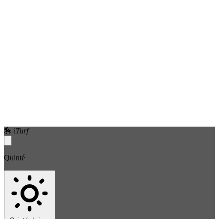
🏇
i
Turf
Quinté