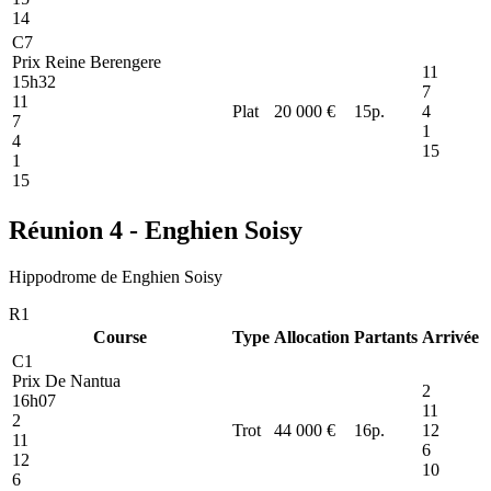
14
C7
Prix Reine Berengere
11
15h32
7
11
Plat
20 000 €
15
p.
4
7
1
4
15
1
15
Réunion 4 - Enghien Soisy
Hippodrome de Enghien Soisy
R1
Course
Type
Allocation
Partants
Arrivée
C1
Prix De Nantua
2
16h07
11
2
Trot
44 000 €
16
p.
12
11
6
12
10
6