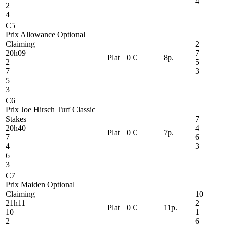
4
2
4
C5
Prix Allowance Optional
Claiming
2
20h09
7
Plat
0 €
8
p.
2
5
7
3
5
3
C6
Prix Joe Hirsch Turf Classic
Stakes
7
20h40
4
Plat
0 €
7
p.
7
6
4
3
6
3
C7
Prix Maiden Optional
Claiming
10
21h11
2
Plat
0 €
11
p.
10
1
2
6