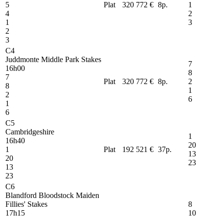
5
Plat
320 772 €
8
p.
1
4
2
1
3
2
3
C4
Juddmonte Middle Park Stakes
7
16h00
8
7
Plat
320 772 €
8
p.
2
8
1
2
6
1
6
C5
Cambridgeshire
1
16h40
20
1
Plat
192 521 €
37
p.
13
20
23
13
23
C6
Blandford Bloodstock Maiden
Fillies' Stakes
8
17h15
10