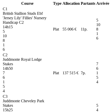
Course
Type
Allocation
Partants
Arrivée
C1
British Stallion Studs Ebf
'Jersey Lily' Fillies' Nursery
5
Handicap C2
10
14h15
Plat
55 006 €
11
p.
8
5
1
10
6
8
1
6
C2
Juddmonte Royal Lodge
Stakes
7
14h50
6
7
Plat
137 515 €
7
p.
1
6
5
1
4
5
4
C3
Juddmonte Cheveley Park
Stakes
5
15h25
4