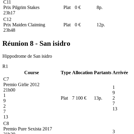
C11
Prix Pilgrim Stakes
Plat
0 €
8
p.
23h17
C12
Prix Maiden Claiming
Plat
0 €
12
p.
23h48
Réunion 8 - San isidro
Hippodrome de San isidro
R1
Course
Type
Allocation
Partants
Arrivée
C7
Premio Girlie 2012
1
21h00
9
1
Plat
7 100 €
13
p.
2
9
7
2
13
7
13
C8
Premio Pure Sexista 2017
3