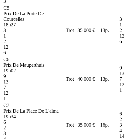
3
C5
Prix De La Porte De
Courcelles
3
18h27
1
3
Trot
35 000 €
13
p.
2
1
12
2
6
12
6
C6
Prix De Mauperthuis
9
19h02
13
9
Trot
40 000 €
13
p.
7
13
12
7
1
12
1
C7
Prix De La Place De L'alma
6
19h34
2
6
Trot
35 000 €
16
p.
3
2
4
3
14
4