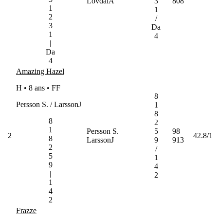
LovdalA
3
808
1
1
2
/
3
Da
1
4
|
Da
4
Amazing Hazel
H • 8 ans •
FF
8
Persson S. / LarssonJ
1
8
8
2
1
Persson S.
5
98
2
42.8/1
8
LarssonJ
9
913
2
/
5
1
9
4
|
2
1
4
2
Frazze