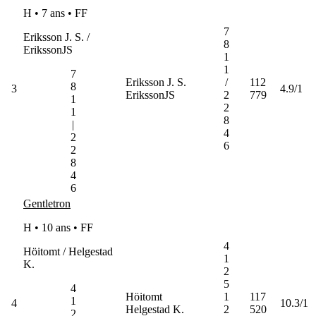
H • 7 ans •
FF
7
Eriksson J. S. /
8
ErikssonJS
1
1
7
Eriksson J. S.
/
112
8
3
4.9/1
ErikssonJS
2
779
1
2
1
8
|
4
2
6
2
8
4
6
Gentletron
H • 10 ans •
FF
4
Höitomt / Helgestad
1
K.
2
5
4
Höitomt
1
117
1
4
10.3/1
Helgestad K.
2
520
2