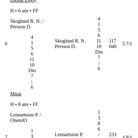
Global Enjoy
H • 6 ans •
FF
4
Skoglund R. N. /
1
Persson D.
5
6
4
Skoglund R. N.
11
117
1
6
5.7/1
Persson D.
10
040
5
Dm
6
7
11
/
10
6
Dm
7
|
6
Mizai
H • 8 ans •
FF
1
Lennartsson P. /
3
OlsenJO
8
6
1
Lennartsson P.
/
233
3
7
4.8/1