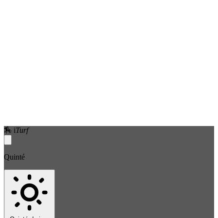
🏇
i
Turf
Quinté