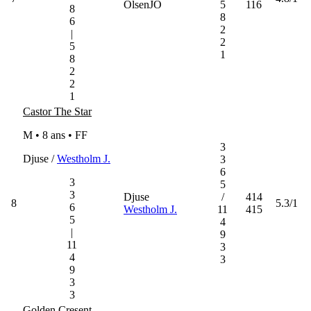
OlsenJO
5
116
8
8
6
2
|
2
5
1
8
2
2
1
Castor The Star
M • 8 ans •
FF
3
Djuse /
Westholm J.
3
6
3
5
3
Djuse
/
414
8
5.3/1
6
Westholm J.
11
415
5
4
|
9
11
3
4
3
9
3
3
Golden Cresent