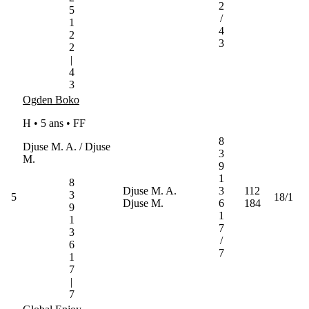
2
5
/
1
4
2
3
2
|
4
3
Ogden Boko
H • 5 ans •
FF
8
Djuse M. A. / Djuse
3
M.
9
1
8
Djuse M. A.
3
112
3
5
18/1
Djuse M.
6
184
9
1
1
7
3
/
6
7
1
7
|
7