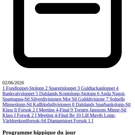
02/06/2026
1
Fondloppet-Stolopp
2
Spargrisloppet
3
Guldtackanloppet
4
Bankvalvsloppet
5
Dalslands Kontolopp-Stolopp
6
Anda Nagot-
Spartrappa-Stl Silverdivisionen Mot Stl Gulddivisione
7
Solnells
Minneslopp-Stl Kallblodsdivisionen
8
Dalslands Sparbankslopp-Stl
Klass Ii Forsok 2 I Meeting 4-Final
9
Torsten Janssons Minne-Stl
Klass I Forsok 2 I Meeting 4-Final Be
10
Lill Mavils Lopp-
Världsrekordforsok-Stl Diamantstoet Forsok 1 I
Programme hippique du jour