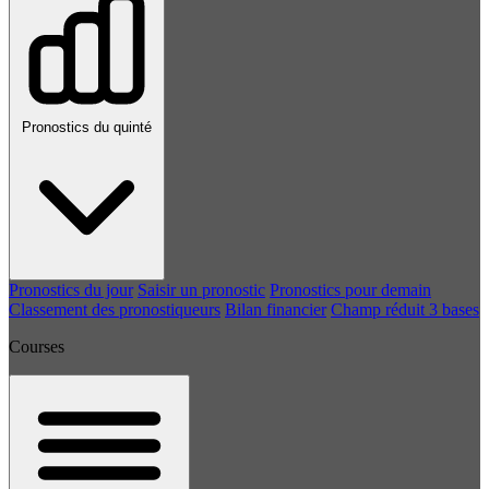
Pronostics du quinté
Pronostics du jour
Saisir un pronostic
Pronostics pour demain
Classement des pronostiqueurs
Bilan financier
Champ réduit 3 bases
Courses