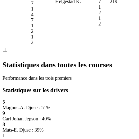
Helgestad K.
7
219
7
1
1
2
4
1
7
2
1
2
1
2
📊
Statistiques dans toutes les courses
Performance dans les trois premiers
Statistiques sur les drivers
5
Magnus-A. Djuse : 51%
9
Carl Johan Jepson : 40%
8
Mats-E. Djuse : 39%
1