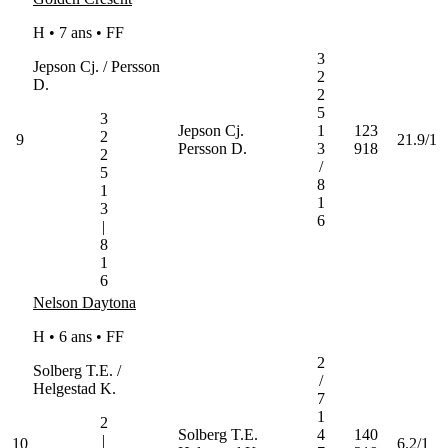
H • 7 ans •
FF
3
Jepson Cj. / Persson
2
D.
2
5
3
Jepson Cj.
1
123
2
9
21.9/1
Persson D.
3
918
2
/
5
8
1
1
3
6
|
8
1
6
Nelson Daytona
H • 6 ans •
FF
2
Solberg T.E. /
/
Helgestad K.
7
1
2
Solberg T.E.
4
140
|
10
6.2/1