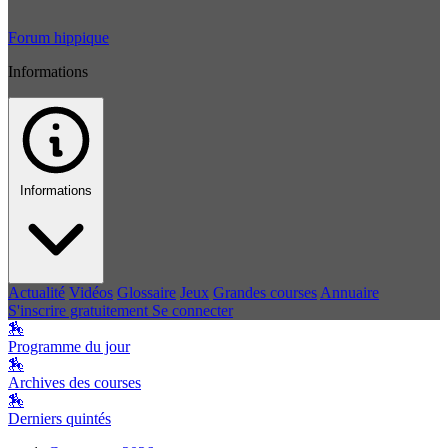
Forum hippique
Informations
Informations
Actualité
Vidéos
Glossaire
Jeux
Grandes courses
Annuaire
S'inscrire gratuitement
Se connecter
🏇
Programme du jour
🏇
Archives des courses
🏇
Derniers quintés