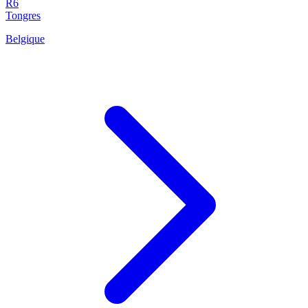
R6
Tongres
Belgique