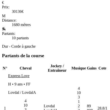
€
Prix:
30136€
M
Distance:
1680 mètres
🏇
Partants:
10 partants
Dur - Corde à gauche
Partants de la course
Jockey /
N°
Cheval
Musique
Gains
Cote
Entraîneur
Express Love
H • 9 ans •
FF
4
Lovdal / LovdalA
10
3
4
1
10
Lovdal
2
89
1
28.8/1
3