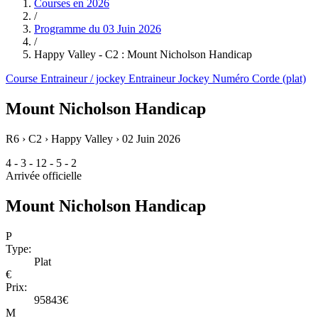
Courses en
2026
/
Programme du
03 Juin 2026
/
Happy Valley - C2 : Mount Nicholson Handicap
Course
Entraineur / jockey
Entraineur
Jockey
Numéro
Corde (plat)
Mount Nicholson Handicap
R6 › C2 › Happy Valley ›
02 Juin 2026
4 - 3 - 12 - 5 - 2
Arrivée officielle
Mount Nicholson Handicap
P
Type:
Plat
€
Prix:
95843€
M