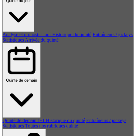
Quinté du jour
Analyse et pronostic
Jour
Historique du quinté
Entraîneurs / jockeys
Statistiques
Arrivée du quinté
Quinté de demain
Quinté de demain
J+1
Historique du quinté
Entraîneurs / jockeys
Statistiques
Toutes nos rubriques quinté