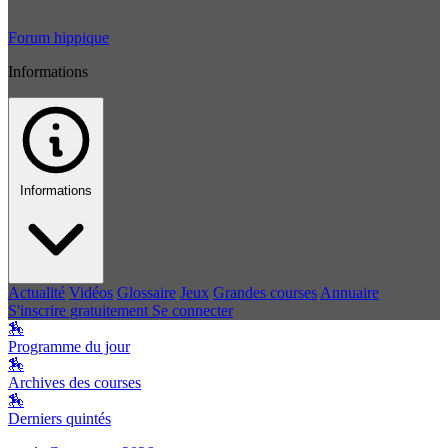
Forum hippique
Informations
Informations
Actualité
Vidéos
Glossaire
Jeux
Grandes courses
Annuaire
S'inscrire gratuitement
Se connecter
🏇
Programme du jour
🏇
Archives des courses
🏇
Derniers quintés