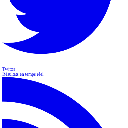
Twitter
Résultats en temps réel