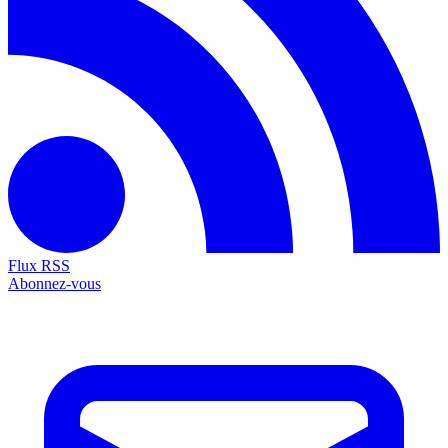
Flux RSS
Abonnez-vous