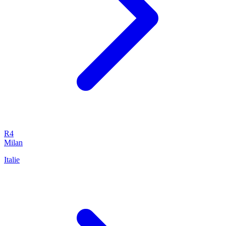
R4
Milan
Italie