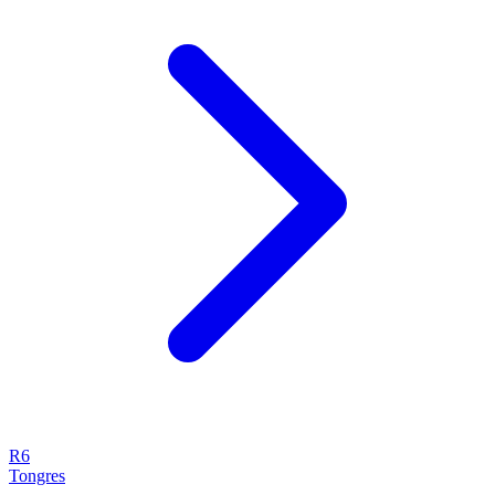
R6
Tongres