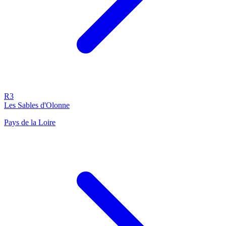
R3
Les Sables d'Olonne
Pays de la Loire