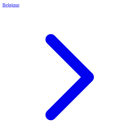
Belgique