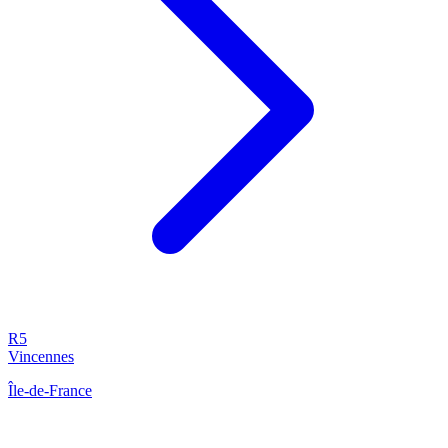
R5
Vincennes
Île-de-France