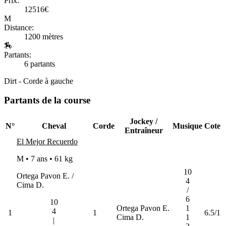
Prix:
12516€
M
Distance:
1200 mètres
🏇
Partants:
6 partants
Dirt - Corde à gauche
Partants de la course
Jockey /
N°
Cheval
Corde
Musique
Cote
Entraîneur
El Mejor Recuerdo
M • 7 ans •
61 kg
10
Ortega Pavon E. /
4
Cima D.
/
6
10
Ortega Pavon E.
1
4
1
1
6.5/1
Cima D.
1
|