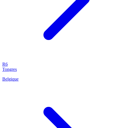
R6
Tongres
Belgique