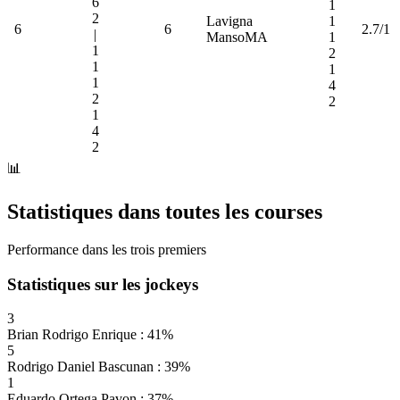
6
1
2
Lavigna
1
6
6
2.7/1
|
MansoMA
1
1
2
1
1
1
4
2
2
1
4
2
📊
Statistiques dans toutes les courses
Performance dans les trois premiers
Statistiques sur les jockeys
3
Brian Rodrigo Enrique : 41%
5
Rodrigo Daniel Bascunan : 39%
1
Eduardo Ortega Pavon : 37%