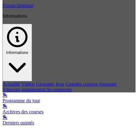
Forum hippique
Informations
Informations
Actualité
Vidéos
Glossaire
Jeux
Grandes courses
Annuaire
S'inscrire gratuitement
Se connecter
🏇
Programme du jour
🏇
Archives des courses
🏇
Derniers quintés