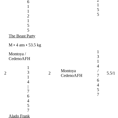
2
6
1
1
5
1
5
2
1
5
5
The Beast Party
M • 4 ans •
53.5 kg
1
Montoya /
3
CedenoAFH
1
4
1
Montoya
/
3
2
2
5.5/1
CedenoAFH
7
1
6
4
4
|
5
7
7
6
4
5
7
Alado Frank