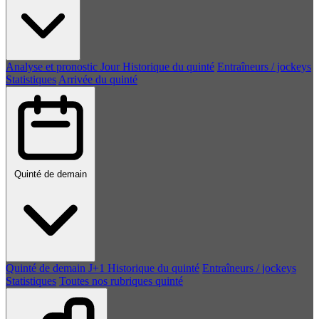
Analyse et pronostic
Jour
Historique du quinté
Entraîneurs / jockeys
Statistiques
Arrivée du quinté
Quinté de demain
Quinté de demain
J+1
Historique du quinté
Entraîneurs / jockeys
Statistiques
Toutes nos rubriques quinté