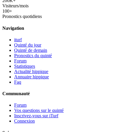
200K+
Visiteurs/mois
100+
Pronostics quotidiens
Navigation
iturf
Quinté du jour
Quinté de demain
Pronostics du quinté
Forum
Statistiques
Actualité hippique
Annuaire hippique
Faq
Communauté
Forum
Vos questions sur le quinté
Inscrivez-vous sur iTurf
Connexion