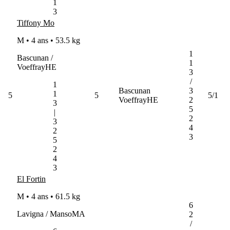
1
3
Tiffony Mo
M • 4 ans •
53.5 kg
1
Bascunan /
1
VoeffrayHE
3
/
1
Bascunan
3
1
5
5
5/1
VoeffrayHE
2
3
5
|
2
3
4
2
3
5
2
4
3
El Fortin
M • 4 ans •
61.5 kg
6
Lavigna / MansoMA
2
/