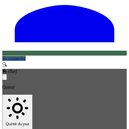
Se connecter
🔍
🏇
i
Turf
Quinté
Quinté du jour