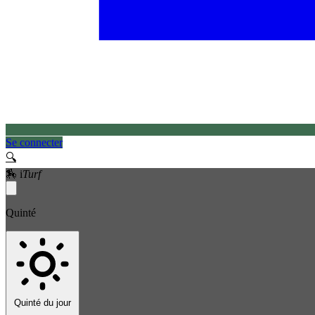
Se connecter
🔍
🏇
i
Turf
Quinté
Quinté du jour