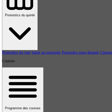
Pronostics du quinté
Pronostics du jour
Saisir un pronostic
Pronostics pour demain
Classem
Courses
Programme des courses