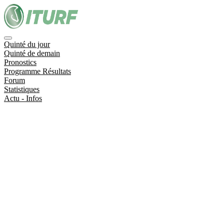
Quinté du jour
Quinté de demain
Pronostics
Programme Résultats
Forum
Statistiques
Actu - Infos