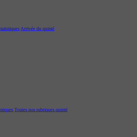
tatistiques
Arrivée du quinté
istiques
Toutes nos rubriques quinté