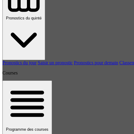
Pronostics du quinté
Pronostics du jour
Saisir un pronostic
Pronostics pour demain
Classem
Courses
Programme des courses