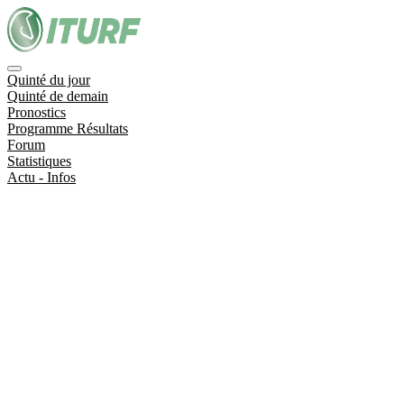
Quinté du jour
Quinté de demain
Pronostics
Programme Résultats
Forum
Statistiques
Actu - Infos