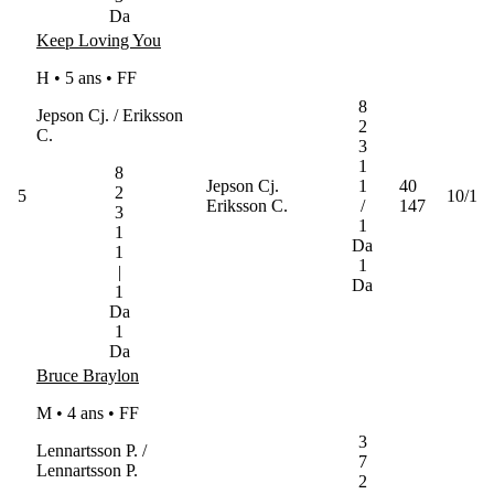
Da
Keep Loving You
H • 5 ans •
FF
8
Jepson Cj. / Eriksson
2
C.
3
1
8
Jepson Cj.
1
40
2
5
10/1
Eriksson C.
/
147
3
1
1
Da
1
1
|
Da
1
Da
1
Da
Bruce Braylon
M • 4 ans •
FF
3
Lennartsson P. /
7
Lennartsson P.
2