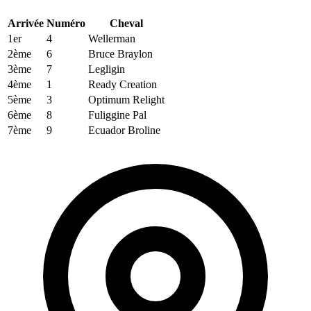
Arrivée
Numéro
Cheval
1er
4
Wellerman
2ème
6
Bruce Braylon
3ème
7
Legligin
4ème
1
Ready Creation
5ème
3
Optimum Relight
6ème
8
Fuliggine Pal
7ème
9
Ecuador Broline