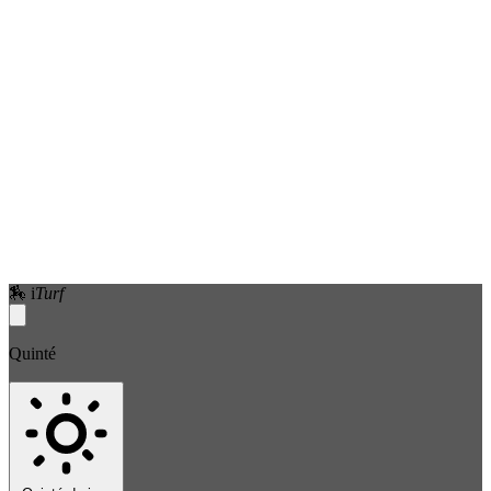
🏇
i
Turf
Quinté