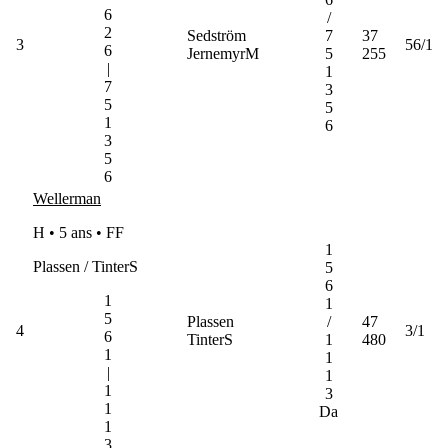
6
/
2
Sedström
7
37
3
56/1
6
JernemyrM
5
255
|
1
7
3
5
5
1
6
3
5
6
Wellerman
H • 5 ans •
FF
1
Plassen / TinterS
5
6
1
1
5
Plassen
/
47
4
3/1
6
TinterS
1
480
1
1
|
1
1
3
1
Da
1
3