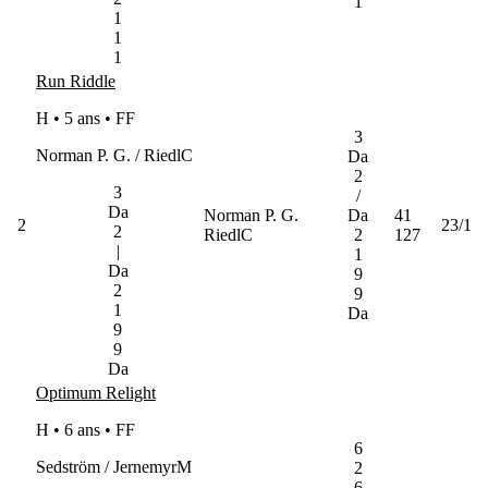
1
1
1
1
Run Riddle
H • 5 ans •
FF
3
Norman P. G. / RiedlC
Da
2
3
/
Da
Norman P. G.
Da
41
2
23/1
2
RiedlC
2
127
|
1
Da
9
2
9
1
Da
9
9
Da
Optimum Relight
H • 6 ans •
FF
6
Sedström / JernemyrM
2
6