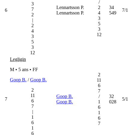
/
3
Lennartsson P.
2
34
7
6
7/1
Lennartsson P.
4
549
2
3
|
5
2
3
4
12
3
5
3
12
Legligin
M • 5 ans •
FF
2
Goop B.
/
Goop B.
11
6
2
7
11
Goop B.
/
32
7
5/1
6
Goop B.
1
028
7
6
|
1
1
6
6
7
1
6