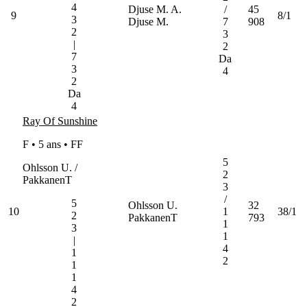
4
Djuse M. A.
/
45
9
8/1
3
Djuse M.
7
908
2
3
|
2
7
Da
3
4
2
Da
4
Ray Of Sunshine
F • 5 ans •
FF
5
Ohlsson U. /
2
PakkanenT
3
/
5
Ohlsson U.
32
10
1
38/1
2
PakkanenT
793
1
3
1
|
4
1
2
1
1
4
2