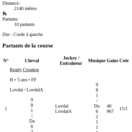
Distance:
2140 mètres
🏇
Partants:
10 partants
Dur - Corde à gauche
Partants de la course
Jockey /
N°
Cheval
Musique
Gains
Cote
Entraîneur
Ready Creation
H • 5 ans •
FF
9
Lovdal / LovdalA
8
1
9
/
8
Lovdal
Da
40
1
15/1
1
LovdalA
6
967
|
2
Da
1
6
1
2