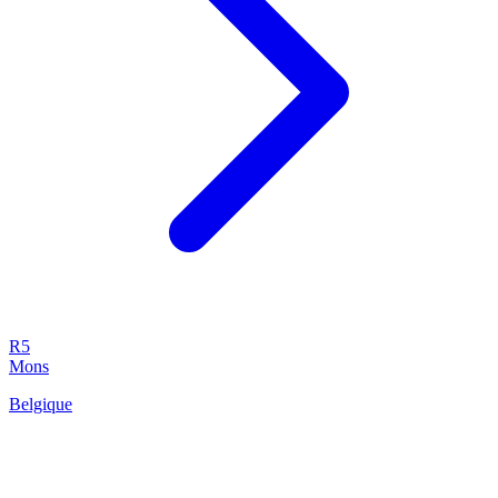
R5
Mons
Belgique