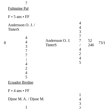
7
Fuliggine Pal
F • 5 ans •
FF
4
Andersson O. J. /
4
TinterS
3
7
4
Andersson O. J.
7
52
4
8
73/1
TinterS
/
246
3
4
7
2
7
4
|
5
4
2
4
5
Ecuador Broline
F • 4 ans •
FF
1
Djuse M. A. / Djuse M.
4
3
1
2