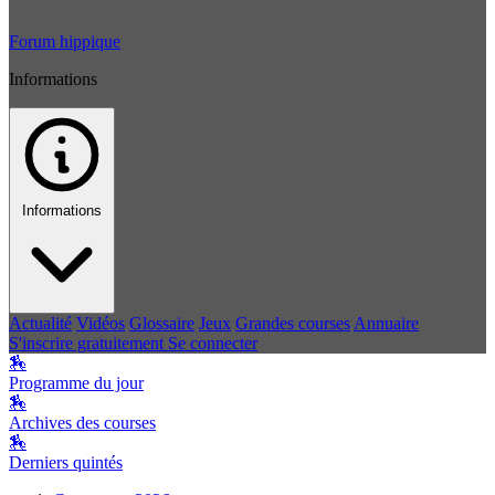
Forum hippique
Informations
Informations
Actualité
Vidéos
Glossaire
Jeux
Grandes courses
Annuaire
S'inscrire gratuitement
Se connecter
🏇
Programme du jour
🏇
Archives des courses
🏇
Derniers quintés