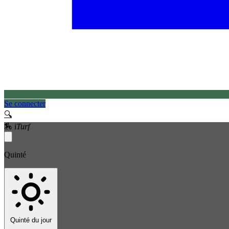
Se connecter
🔍
🏇
i
Turf
Quinté
Quinté du jour