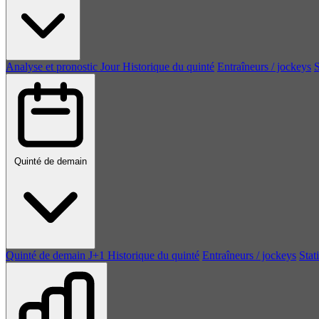
Analyse et pronostic
Jour
Historique du quinté
Entraîneurs / jockeys
S
Quinté de demain
Quinté de demain
J+1
Historique du quinté
Entraîneurs / jockeys
Stat