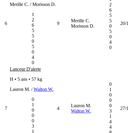
Merille C. / Morisson D.
2
6
1
5
2
Merille C.
5
6
9
20/1
6
Morisson D.
0
5
5
5
0
0
4
5
0
0
4
0
Lanceur D'alerte
H • 5 ans •
57 kg
0
Lauron M. /
Walton W.
1
0
0
0
1
Lauron M.
0
7
4
27/1
0
Walton W.
3
0
1
0
4
3
4
1
8