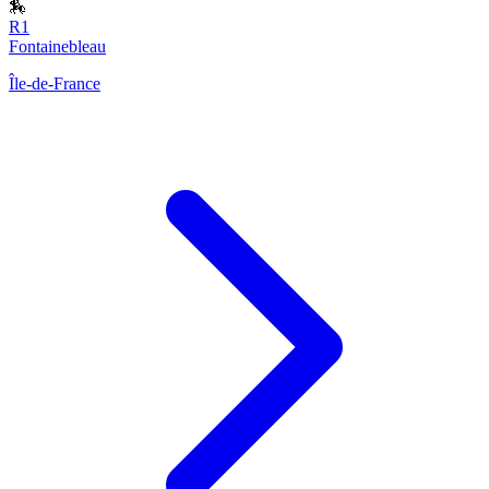
🏇
R1
Fontainebleau
Île-de-France