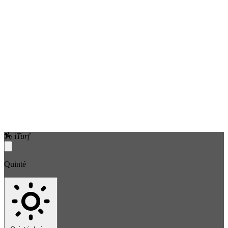
🏇
i
Turf
Quinté