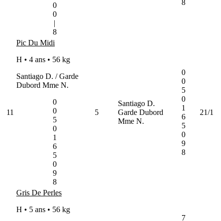
8
0
0
|
8
Pic Du Midi
H • 4 ans •
56 kg
0
Santiago D. / Garde
0
Dubord Mme N.
5
0
0
Santiago D.
1
0
11
5
Garde Dubord
21/1
6
5
Mme N.
5
0
0
1
9
6
8
5
0
9
8
Gris De Perles
H • 5 ans •
56 kg
7