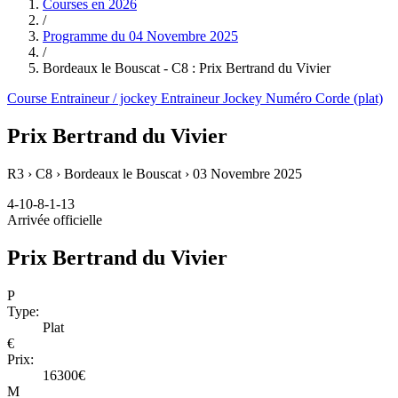
Courses en
2026
/
Programme du
04 Novembre 2025
/
Bordeaux le Bouscat - C8 : Prix Bertrand du Vivier
Course
Entraineur / jockey
Entraineur
Jockey
Numéro
Corde (plat)
Prix Bertrand du Vivier
R3 › C8 › Bordeaux le Bouscat ›
03 Novembre 2025
4-10-8-1-13
Arrivée officielle
Prix Bertrand du Vivier
P
Type:
Plat
€
Prix:
16300€
M