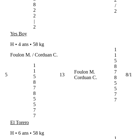
8
/
2
2
2
|
2
Yes Boy
H • 4 ans •
58 kg
1
Foulon M. / Corduan C.
1
5
1
8
1
Foulon M.
7
5
13
8/1
5
Corduan C.
8
8
5
7
5
8
7
5
7
5
7
7
El Torero
H • 6 ans •
58 kg
1