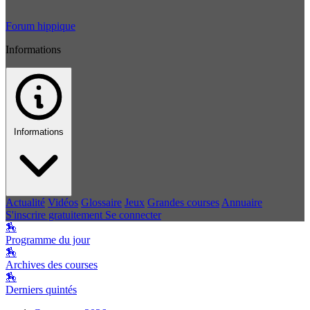
Forum hippique
Informations
Informations
Actualité
Vidéos
Glossaire
Jeux
Grandes courses
Annuaire
S'inscrire gratuitement
Se connecter
🏇
Programme du jour
🏇
Archives des courses
🏇
Derniers quintés