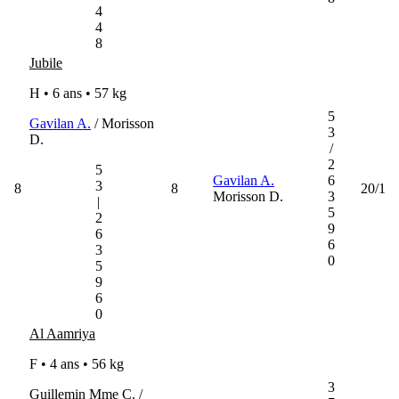
4
4
8
Jubile
H • 6 ans •
57 kg
5
Gavilan A.
/ Morisson
3
D.
/
2
5
Gavilan A.
6
3
8
8
20/1
Morisson D.
3
|
5
2
9
6
6
3
0
5
9
6
0
Al Aamriya
F • 4 ans •
56 kg
3
Guillemin Mme C. /