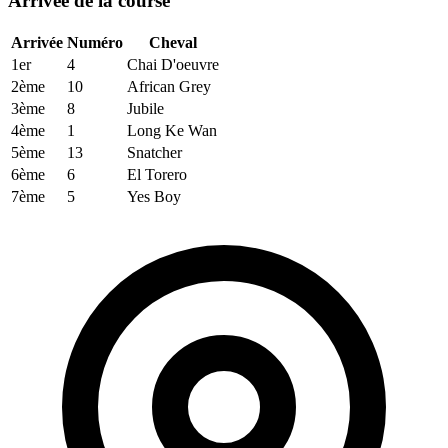
Arrivée de la course
Arrivée
Numéro
Cheval
1er
4
Chai D'oeuvre
2ème
10
African Grey
3ème
8
Jubile
4ème
1
Long Ke Wan
5ème
13
Snatcher
6ème
6
El Torero
7ème
5
Yes Boy