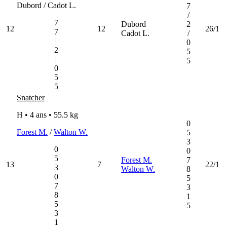
Dubord / Cadot L.
7
/
7
Dubord
2
12
12
26/1
7
Cadot L.
/
|
0
2
5
|
5
0
5
5
Snatcher
H • 4 ans •
55.5 kg
0
Forest M.
/
Walton W.
5
3
0
0
5
Forest M.
7
13
7
22/1
3
Walton W.
8
0
5
7
3
8
1
5
5
3
1