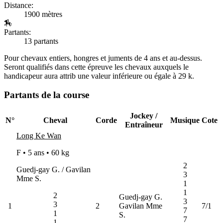
Distance:
1900 mètres
🏇
Partants:
13 partants
Pour chevaux entiers, hongres et juments de 4 ans et au-dessus.
Seront qualifiés dans cette épreuve les chevaux auxquels le
handicapeur aura attrib une valeur inférieure ou égale à 29 k.
Partants de la course
Jockey /
N°
Cheval
Corde
Musique
Cote
Entraîneur
Long Ke Wan
F • 5 ans •
60 kg
2
Guedj-gay G. / Gavilan
3
Mme S.
1
1
2
Guedj-gay G.
3
3
1
2
Gavilan Mme
7/1
7
1
S.
7
1