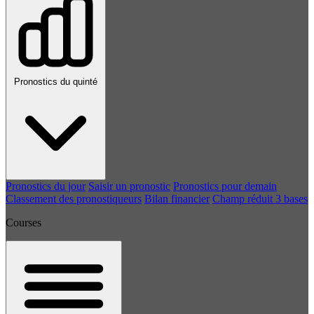
Pronostics du quinté
Pronostics du jour
Saisir un pronostic
Pronostics pour demain
Classement des pronostiqueurs
Bilan financier
Champ réduit 3 bases
Courses