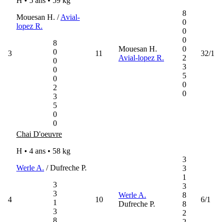
H • 5 ans •
59 kg
8
Mouesan H. /
Avial-
0
lopez R.
0
0
8
Mouesan H.
0
0
3
11
32/1
Avial-lopez R.
2
0
3
0
5
0
0
2
0
3
5
0
0
Chai D'oeuvre
H • 4 ans •
58 kg
3
Werle A.
/ Dufreche P.
3
1
3
3
3
Werle A.
8
4
10
6/1
1
Dufreche P.
8
3
2
8
2