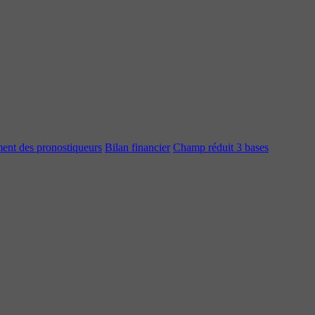
ent des pronostiqueurs
Bilan financier
Champ réduit 3 bases