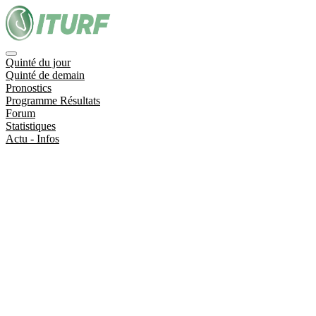
Quinté du jour
Quinté de demain
Pronostics
Programme Résultats
Forum
Statistiques
Actu - Infos