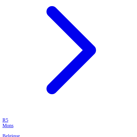
R5
Mons
Belgique