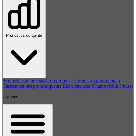
Pronostics du quinté
Pronostics du jour
Saisir un pronostic
Pronostics pour demain
Classement des pronostiqueurs
Bilan financier
Champ réduit 3 bases
Courses