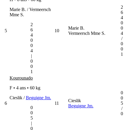
2
Marie B. / Vermeersch
6
Mme S.
4
0
2
Marie B.
0
6
5
10
Vermeersch Mme S.
4
4
/
0
0
0
0
4
1
|
0
0
1
Kourounado
F • 4 ans •
60 kg
0
Cieslik /
Beguigne Jm.
0
Cieslik
6
11
5
Beguigne Jm.
0
/
0
0
5
|
0