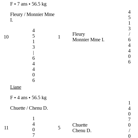
F • 7 ans •
56.5 kg
4
Fleury / Monnier Mme
5
I.
1
3
4
Fleury
/
5
10
1
Monnier Mme I.
6
1
4
3
4
|
0
6
6
4
4
0
6
Liane
F • 4 ans •
56.5 kg
1
Chuette / Chenu D.
4
0
1
7
4
Chuette
0
11
5
0
Chenu D.
/
7
0