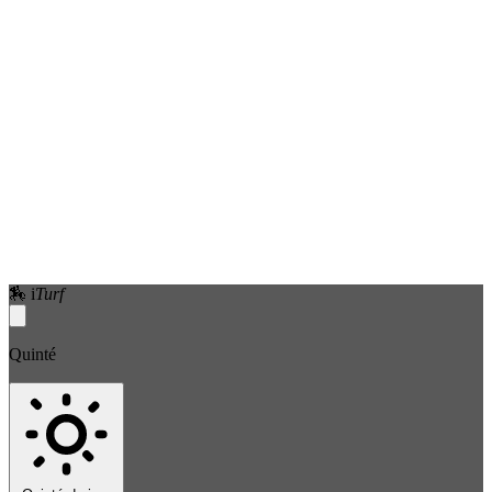
🏇
i
Turf
Quinté