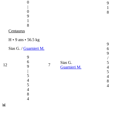
0
9
|
1
0
8
9
1
8
Centaurus
H • 9 ans •
56.5 kg
9
Sias G. /
Guarnieri M.
6
9
9
/
6
Sias G.
5
12
7
9
Guarnieri M.
4
|
5
5
4
4
8
5
4
4
8
4
📊