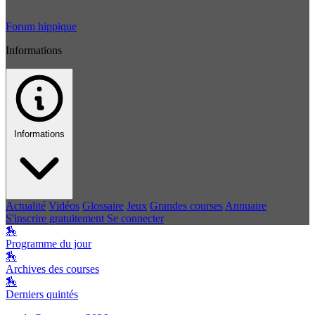
Forum hippique
Informations
Informations
Actualité
Vidéos
Glossaire
Jeux
Grandes courses
Annuaire
S'inscrire gratuitement
Se connecter
🏇
Programme du jour
🏇
Archives des courses
🏇
Derniers quintés