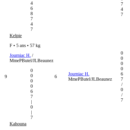
4
7
6
4
8
7
7
4
7
Kelpie
F • 5 ans •
57 kg
0
Journiac H.
/
0
MmePButel/JLBeaunez
0
0
0
Journiac H.
6
0
9
6
MmePButel/JLBeaunez
7
0
/
0
0
6
/
7
7
|
0
|
7
Kahouna