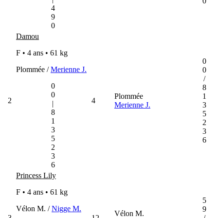
0
4
9
0
Damou
F • 4 ans •
61 kg
0
Plommée /
Merienne J.
0
/
0
8
0
Plommée
1
2
4
|
Merienne J.
3
8
5
1
2
3
3
5
6
2
3
6
Princess Lily
F • 4 ans •
61 kg
5
Vélon M. /
Nigge M.
9
Vélon M.
3
12
/