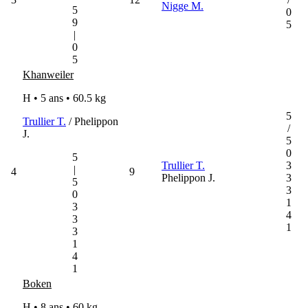
Nigge M.
5
0
9
5
|
0
5
Khanweiler
H • 5 ans •
60.5 kg
5
Trullier T.
/ Phelippon
/
J.
5
0
5
Trullier T.
3
|
4
9
Phelippon J.
3
5
3
0
1
3
4
3
1
3
1
4
1
Boken
H • 8 ans •
60 kg