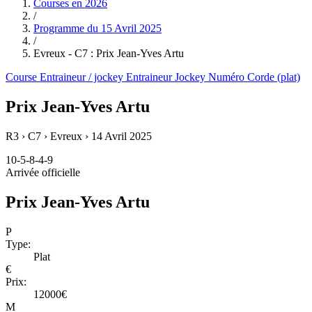
Courses en
2026
/
Programme du
15 Avril 2025
/
Evreux - C7 : Prix Jean-Yves Artu
Course
Entraineur / jockey
Entraineur
Jockey
Numéro
Corde (plat)
Prix Jean-Yves Artu
R3 › C7 › Evreux ›
14 Avril 2025
10-5-8-4-9
Arrivée officielle
Prix Jean-Yves Artu
P
Type:
Plat
€
Prix:
12000€
M