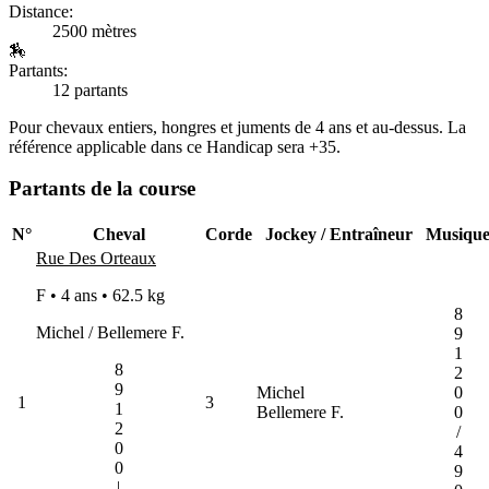
Distance:
2500 mètres
🏇
Partants:
12 partants
Pour chevaux entiers, hongres et juments de 4 ans et au-dessus. La
référence applicable dans ce Handicap sera +35.
Partants de la course
N°
Cheval
Corde
Jockey / Entraîneur
Musiqu
Rue Des Orteaux
F • 4 ans •
62.5 kg
8
Michel / Bellemere F.
9
1
8
2
9
Michel
0
1
3
1
Bellemere F.
0
2
/
0
4
0
9
|