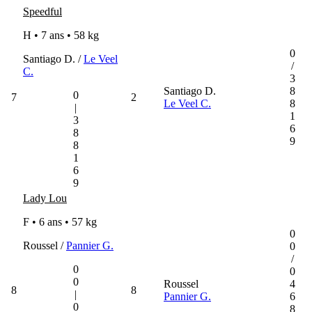
Speedful
H • 7 ans •
58 kg
0
Santiago D. /
Le Veel
/
C.
3
Santiago D.
8
0
7
2
Le Veel C.
8
|
1
3
6
8
9
8
1
6
9
Lady Lou
F • 6 ans •
57 kg
0
Roussel /
Pannier G.
0
/
0
0
0
Roussel
4
8
8
|
Pannier G.
6
0
8