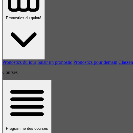
Pronostics du quinté
Pronostics du jour
Saisir un pronostic
Pronostics pour demain
Classem
Courses
Programme des courses