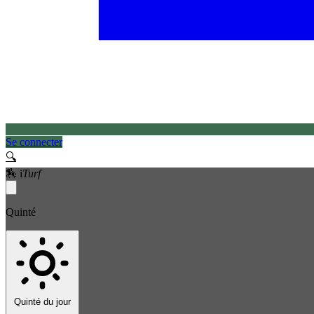
Se connecter
🔍
🏇
i
Turf
Quinté
Quinté du jour