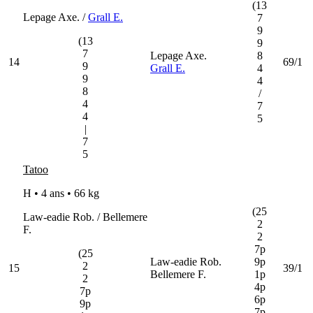
(13
Lepage Axe. /
Grall E.
7
9
(13
9
7
Lepage Axe.
8
14
69/1
9
Grall E.
4
9
4
8
/
4
7
4
5
|
7
5
Tatoo
H • 4 ans •
66 kg
(25
Law-eadie Rob. / Bellemere
2
F.
2
7p
(25
Law-eadie Rob.
9p
2
15
39/1
Bellemere F.
1p
2
4p
7p
6p
9p
7p