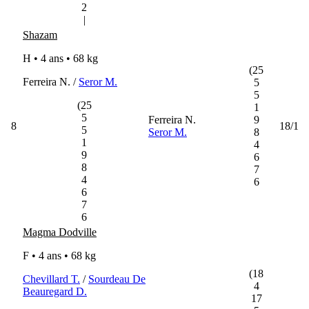
2
|
Shazam
H • 4 ans •
68 kg
(25
Ferreira N. /
Seror M.
5
5
(25
1
5
Ferreira N.
9
8
18/1
5
Seror M.
8
1
4
9
6
8
7
4
6
6
7
6
Magma Dodville
F • 4 ans •
68 kg
(18
Chevillard T.
/
Sourdeau De
4
Beauregard D.
17