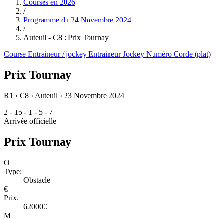
Courses en
2026
/
Programme du
24 Novembre 2024
/
Auteuil - C8 : Prix Tournay
Course
Entraineur / jockey
Entraineur
Jockey
Numéro
Corde (plat)
Prix Tournay
R1 › C8 › Auteuil ›
23 Novembre 2024
2 - 15 - 1 - 5 - 7
Arrivée officielle
Prix Tournay
O
Type:
Obstacle
€
Prix:
62000€
M