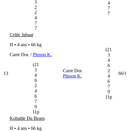
3
4
2
7
2
7
4
7
7
Celtic Jabaar
H • 4 ans •
66 kg
(21
Carre Dor. /
Plisson K.
3
4
(21
6
3
Carre Dor.
2
13
66/1
4
Plisson K.
4
6
6
2
7
4
9
6
11p
7
9
11p
Kobattle Du Bearn
H • 4 ans •
66 kg