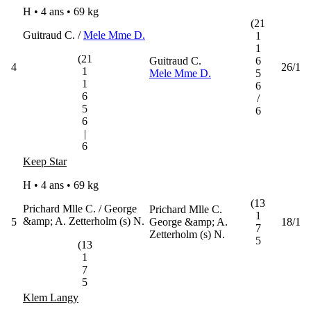
H • 4 ans •
69 kg
(21
Guitraud C. /
Mele Mme D.
1
1
(21
Guitraud C.
6
4
26/1
1
Mele Mme D.
5
1
6
6
/
5
6
6
|
6
Keep Star
H • 4 ans •
69 kg
(13
Prichard Mlle C. / George
Prichard Mlle C.
1
&amp; A. Zetterholm (s) N.
5
George &amp; A.
18/1
7
Zetterholm (s) N.
5
(13
1
7
5
Klem Langy