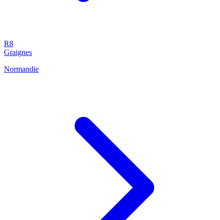
R8
Graignes
Normandie