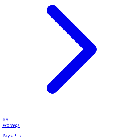
R5
Wolvega
Pays-Bas