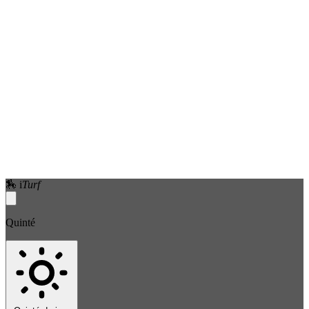
🏇
i
Turf
Quinté