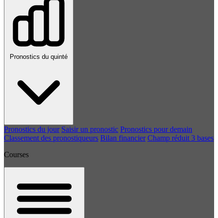
Pronostics du quinté
Pronostics du jour
Saisir un pronostic
Pronostics pour demain
Classement des pronostiqueurs
Bilan financier
Champ réduit 3 bases
Courses