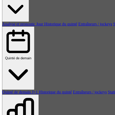
Analyse et pronostic
Jour
Historique du quinté
Entraîneurs / jockeys
S
Quinté de demain
Quinté de demain
J+1
Historique du quinté
Entraîneurs / jockeys
Stat