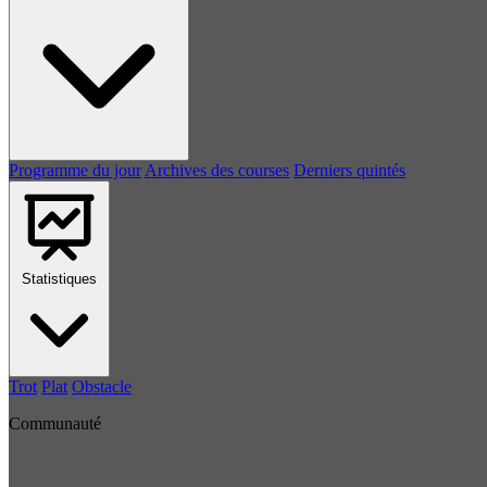
Programme du jour
Archives des courses
Derniers quintés
Statistiques
Trot
Plat
Obstacle
Communauté