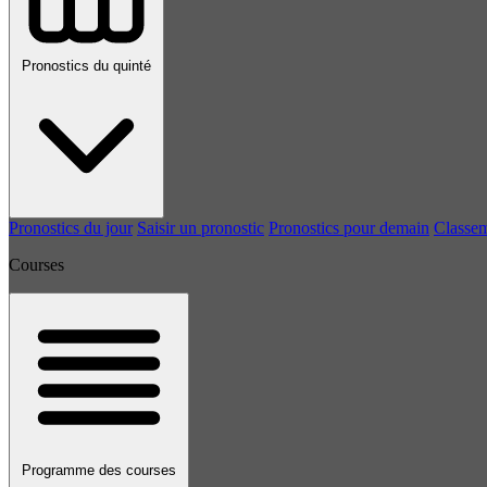
Pronostics du quinté
Pronostics du jour
Saisir un pronostic
Pronostics pour demain
Classem
Courses
Programme des courses