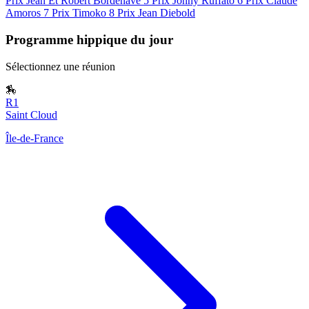
Prix Jean Et Robert Bordenave
5
Prix Jonny Ruffato
6
Prix Claude
Amoros
7
Prix Timoko
8
Prix Jean Diebold
Programme hippique du jour
Sélectionnez une réunion
🏇
R1
Saint Cloud
Île-de-France