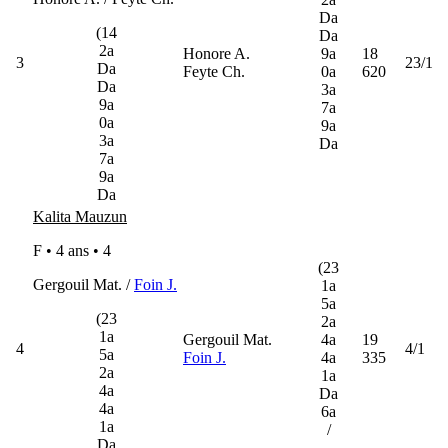
Da
(14
Da
2a
Honore A.
9a
18
3
23/1
Da
Feyte Ch.
0a
620
Da
3a
9a
7a
0a
9a
3a
Da
7a
9a
Da
Kalita Mauzun
F • 4 ans •
4
(23
Gergouil Mat. /
Foin J.
1a
5a
(23
2a
1a
Gergouil Mat.
4a
19
4
4/1
5a
Foin J.
4a
335
2a
1a
4a
Da
4a
6a
1a
/
Da