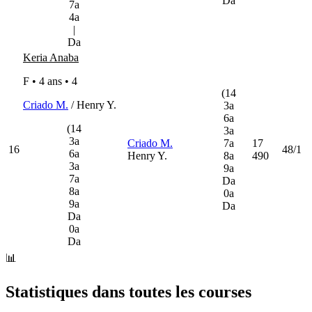
Da
7a
4a
|
Da
Keria Anaba
F • 4 ans •
4
(14
Criado M.
/ Henry Y.
3a
6a
(14
3a
3a
Criado M.
7a
17
16
48/1
6a
Henry Y.
8a
490
3a
9a
7a
Da
8a
0a
9a
Da
Da
0a
Da
📊
Statistiques dans toutes les courses