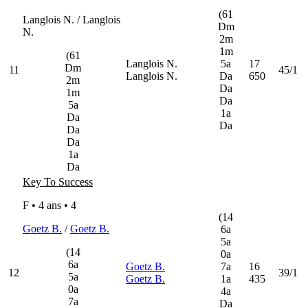
(61
Langlois N. / Langlois
Dm
N.
2m
1m
(61
Langlois N.
5a
17
Dm
11
45/1
Langlois N.
Da
650
2m
Da
1m
Da
5a
1a
Da
Da
Da
Da
1a
Da
Key To Success
F • 4 ans •
4
(14
Goetz B.
/
Goetz B.
6a
5a
(14
0a
6a
Goetz B.
7a
16
12
39/1
5a
Goetz B.
1a
435
0a
4a
7a
Da