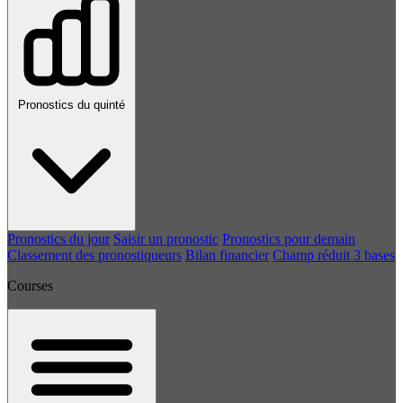
Pronostics du quinté
Pronostics du jour
Saisir un pronostic
Pronostics pour demain
Classement des pronostiqueurs
Bilan financier
Champ réduit 3 bases
Courses