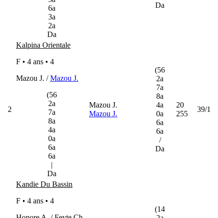
Da
6a
3a
2a
Da
Kalpina Orientale
F • 4 ans •
4
(56
Mazou J. /
Mazou J.
2a
7a
(56
8a
2a
Mazou J.
4a
20
2
39/1
7a
Mazou J.
0a
255
8a
6a
4a
6a
0a
/
6a
Da
6a
|
Da
Kandie Du Bassin
F • 4 ans •
4
(14
Honore A. / Feyte Ch.
2a