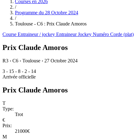
Courses en
2026
/
Programme du
28 Octobre 2024
/
Toulouse - C6 : Prix Claude Amoros
Course
Entraineur / jockey
Entraineur
Jockey
Numéro
Corde (plat)
Prix Claude Amoros
R3 › C6 › Toulouse ›
27 Octobre 2024
3 - 15 - 8 - 2 - 14
Arrivée officielle
Prix Claude Amoros
T
Type:
Trot
€
Prix:
21000€
M