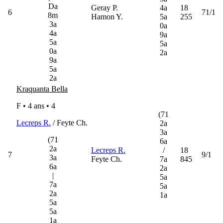
Da
Geray P.
4a
18
6
71/1
8m
Hamon Y.
5a
255
3a
0a
4a
9a
5a
5a
0a
2a
9a
5a
2a
Kraquanta Bella
F • 4 ans •
4
(71
Lecreps R.
/ Feyte Ch.
2a
3a
(71
6a
2a
Lecreps R.
/
18
7
9/1
3a
Feyte Ch.
7a
845
6a
2a
|
5a
7a
5a
2a
1a
5a
5a
1a