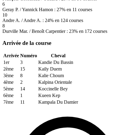
6
Geray P. / Yannick Hamon : 27% en 11 courses
10
Andre A. / Andre A. : 24% en 124 courses
8
Durville Mar. / Benoît Carpentier : 23% en 172 courses
Arrivée de la course
Arrivée
Numéro
Cheval
1er
3
Kandie Du Bassin
2ème
15
Kaily Duem
3ème
8
Kalie Choum
4ème
2
Kalpina Orientale
5ème
14
Koccinelle Bey
6ème
1
Kueen Kep
7ème
11
Kampala Du Damier