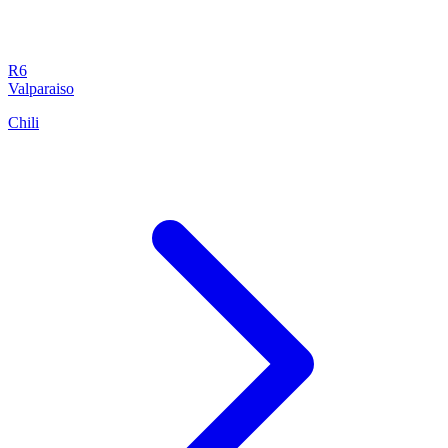
R6
Valparaiso
Chili