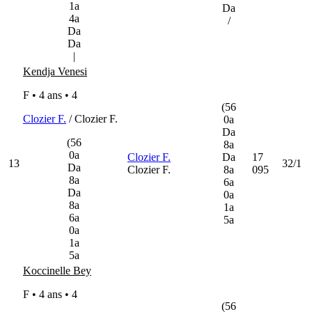
1a
Da
4a
/
Da
Da
|
Kendja Venesi
F • 4 ans •
4
(56
Clozier F.
/ Clozier F.
0a
Da
(56
8a
0a
Clozier F.
Da
17
13
32/1
Da
Clozier F.
8a
095
8a
6a
Da
0a
8a
1a
6a
5a
0a
1a
5a
Koccinelle Bey
F • 4 ans •
4
(56