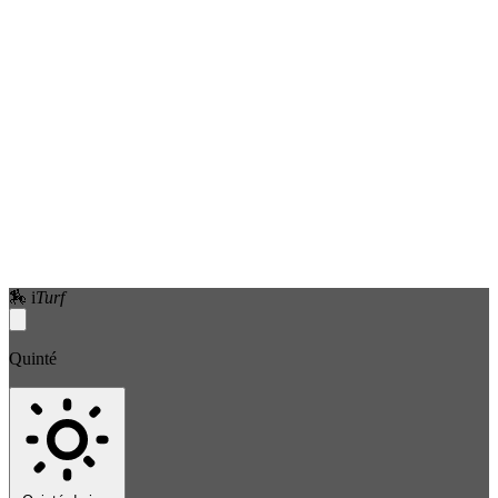
🏇
i
Turf
Quinté