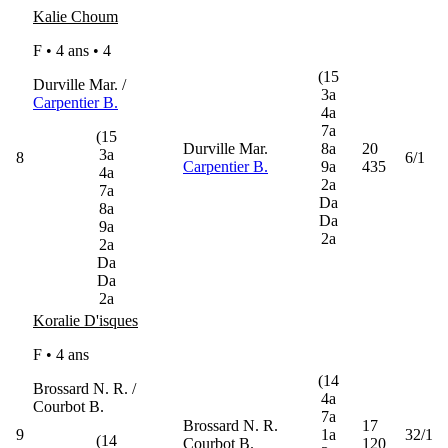
Kalie Choum
F • 4 ans •
4
(15
Durville Mar. /
3a
Carpentier B.
4a
7a
(15
Durville Mar.
8a
20
3a
8
6/1
Carpentier B.
9a
435
4a
2a
7a
Da
8a
Da
9a
2a
2a
Da
Da
2a
Koralie D'isques
F • 4 ans
(14
Brossard N. R. /
4a
Courbot B.
7a
Brossard N. R.
17
9
1a
32/1
(14
Courbot B.
120