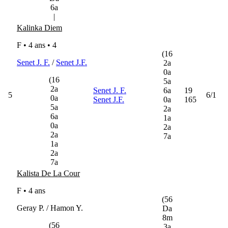
6a
|
Kalinka Diem
F • 4 ans •
4
(16
Senet J. F.
/
Senet J.F.
2a
0a
(16
5a
2a
Senet J. F.
6a
19
5
6/1
0a
Senet J.F.
0a
165
5a
2a
6a
1a
0a
2a
2a
7a
1a
2a
7a
Kalista De La Cour
F • 4 ans
(56
Geray P. / Hamon Y.
Da
8m
(56
3a