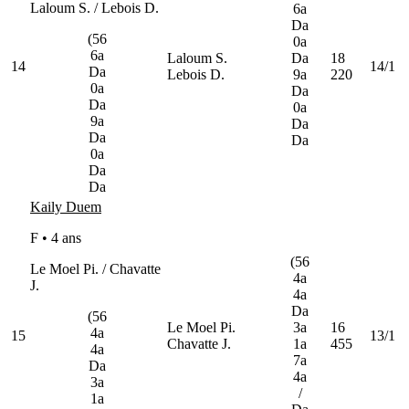
Laloum S. / Lebois D.
6a
Da
(56
0a
6a
Laloum S.
Da
18
14
14/1
Da
Lebois D.
9a
220
0a
Da
Da
0a
9a
Da
Da
Da
0a
Da
Da
Kaily Duem
F • 4 ans
(56
Le Moel Pi. / Chavatte
4a
J.
4a
Da
(56
Le Moel Pi.
3a
16
4a
15
13/1
Chavatte J.
1a
455
4a
7a
Da
4a
3a
/
1a