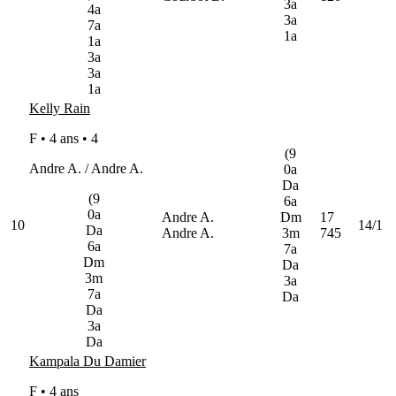
3a
4a
3a
7a
1a
1a
3a
3a
1a
Kelly Rain
F • 4 ans •
4
(9
Andre A. / Andre A.
0a
Da
(9
6a
0a
Andre A.
Dm
17
10
14/1
Da
Andre A.
3m
745
6a
7a
Dm
Da
3m
3a
7a
Da
Da
3a
Da
Kampala Du Damier
F • 4 ans