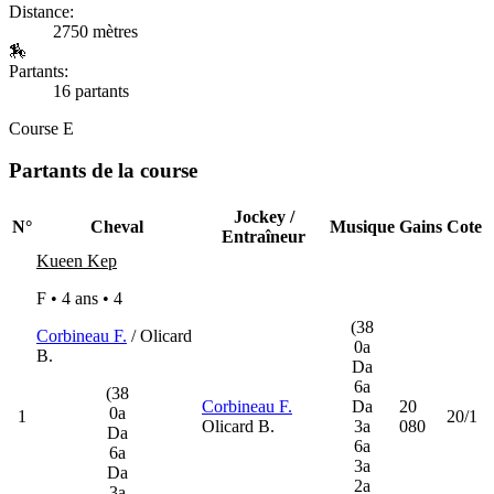
Distance:
2750 mètres
🏇
Partants:
16 partants
Course E
Partants de la course
Jockey /
N°
Cheval
Musique
Gains
Cote
Entraîneur
Kueen Kep
F • 4 ans •
4
(38
Corbineau F.
/ Olicard
0a
B.
Da
6a
(38
Corbineau F.
Da
20
0a
1
20/1
Olicard B.
3a
080
Da
6a
6a
3a
Da
2a
3a