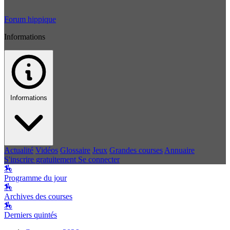
Forum hippique
Informations
Informations
Actualité
Vidéos
Glossaire
Jeux
Grandes courses
Annuaire
S'inscrire gratuitement
Se connecter
🏇
Programme du jour
🏇
Archives des courses
🏇
Derniers quintés