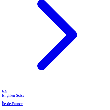
R4
Enghien Soisy
Île-de-France