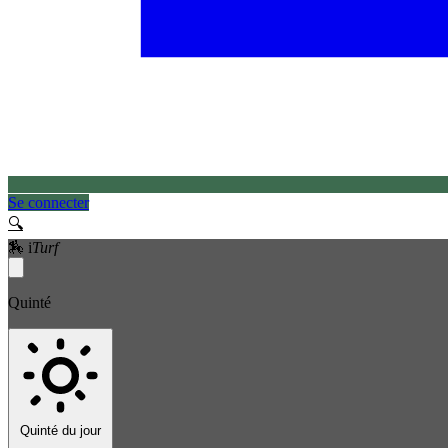
Se connecter
🔍
🏇
i
Turf
Quinté
Quinté du jour