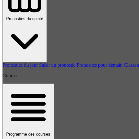
Pronostics du quinté
Pronostics du jour
Saisir un pronostic
Pronostics pour demain
Classem
Courses
Programme des courses