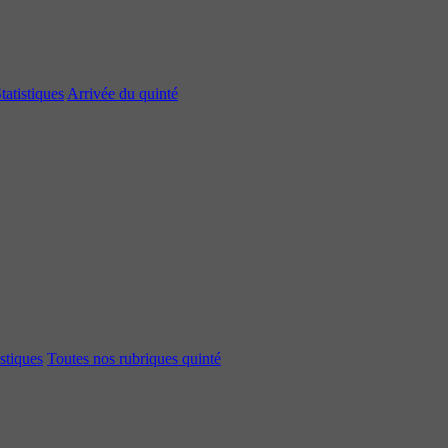
tatistiques
Arrivée du quinté
istiques
Toutes nos rubriques quinté