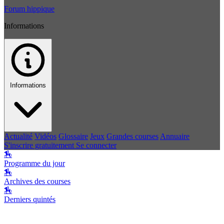
Forum hippique
Informations
Informations
Actualité
Vidéos
Glossaire
Jeux
Grandes courses
Annuaire
S'inscrire gratuitement
Se connecter
🏇
Programme du jour
🏇
Archives des courses
🏇
Derniers quintés