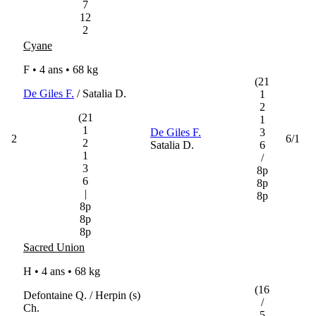
7
12
2
Cyane
F • 4 ans •
68 kg
(21
De Giles F.
/ Satalia D.
1
2
(21
1
1
De Giles F.
3
2
6/1
2
Satalia D.
6
1
/
3
8p
6
8p
|
8p
8p
8p
8p
Sacred Union
H • 4 ans •
68 kg
(16
Defontaine Q. / Herpin (s)
/
Ch.
5