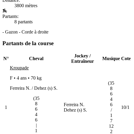
Distance:
3800 mètres
🏇
Partants:
8 partants
- Gazon - Corde à droite
Partants de la course
Jockey /
N°
Cheval
Musique
Cote
Entraîneur
Kroupade
F • 4 ans •
70 kg
(35
Ferreira N. / Dehez (s) S.
8
6
(35
4
8
Ferreira N.
6
1
10/1
6
Dehez (s) S.
/
4
1
6
7
|
12
1
2