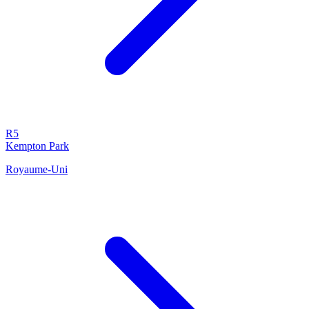
R5
Kempton Park
Royaume-Uni