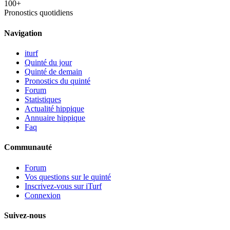
100+
Pronostics quotidiens
Navigation
iturf
Quinté du jour
Quinté de demain
Pronostics du quinté
Forum
Statistiques
Actualité hippique
Annuaire hippique
Faq
Communauté
Forum
Vos questions sur le quinté
Inscrivez-vous sur iTurf
Connexion
Suivez-nous