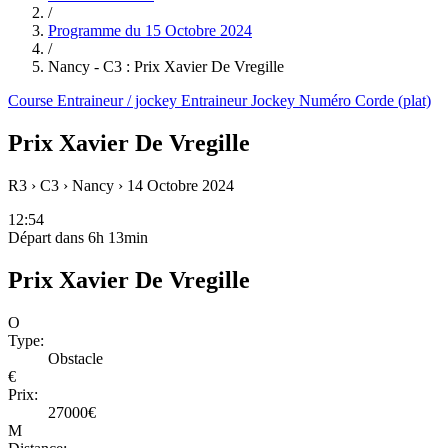
/
Programme du
15 Octobre 2024
/
Nancy - C3 : Prix Xavier De Vregille
Course
Entraineur / jockey
Entraineur
Jockey
Numéro
Corde (plat)
Prix Xavier De Vregille
R3 › C3 › Nancy ›
14 Octobre 2024
12:54
Départ dans 6h 13min
Prix Xavier De Vregille
O
Type:
Obstacle
€
Prix:
27000€
M