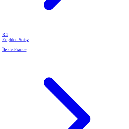
R4
Enghien Soisy
Île-de-France