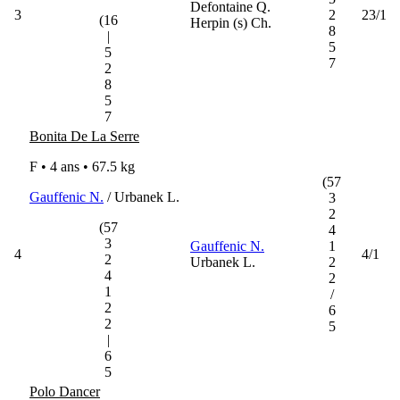
Defontaine Q.
3
2
23/1
(16
Herpin (s) Ch.
8
|
5
5
7
2
8
5
7
Bonita De La Serre
F • 4 ans •
67.5 kg
(57
Gauffenic N.
/ Urbanek L.
3
2
(57
4
3
Gauffenic N.
1
4
4/1
2
Urbanek L.
2
4
2
1
/
2
6
2
5
|
6
5
Polo Dancer