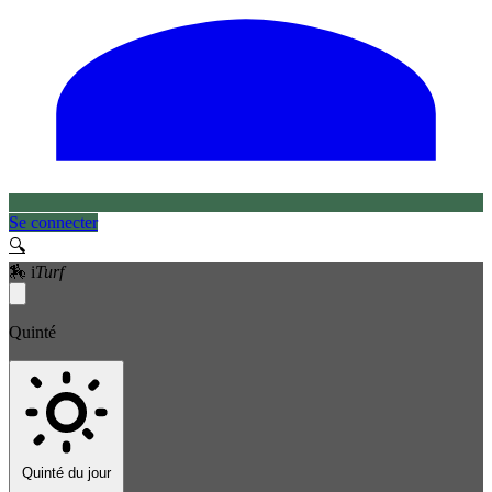
Se connecter
🔍
🏇
i
Turf
Quinté
Quinté du jour