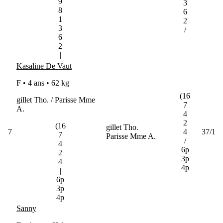
9
3
8
6
1
2
3
/
6
2
|
Kasaline De Vaut
F • 4 ans •
62 kg
(16
gillet Tho. / Parisse Mme
7
A.
4
2
(16
gillet Tho.
7
4
37/1
7
Parisse Mme A.
/
4
6p
2
3p
4
4p
|
6p
3p
4p
Sanny