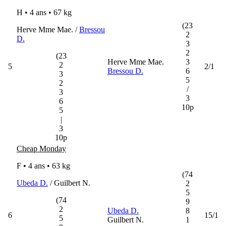
H • 4 ans •
67 kg
(23
Herve Mme Mae. /
Bressou
2
D.
3
2
(23
Herve Mme Mae.
3
2
5
2/1
Bressou D.
6
3
5
2
/
3
3
6
10p
5
|
3
10p
Cheap Monday
F • 4 ans •
63 kg
(74
Ubeda D.
/ Guilbert N.
2
5
(74
9
2
Ubeda D.
8
6
15/1
5
Guilbert N.
1