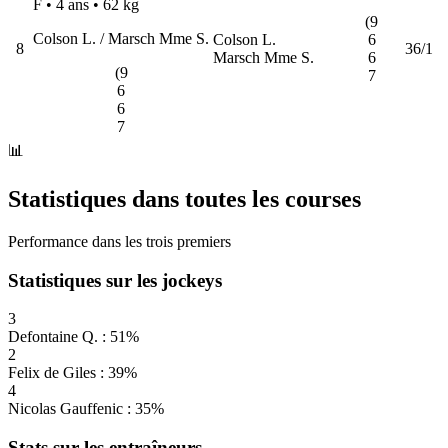
F • 4 ans •
62 kg
(9
Colson L. / Marsch Mme S.
Colson L.
6
8
36/1
Marsch Mme S.
6
(9
7
6
6
7
📊
Statistiques dans toutes les courses
Performance dans les trois premiers
Statistiques sur les jockeys
3
Defontaine Q. : 51%
2
Felix de Giles : 39%
4
Nicolas Gauffenic : 35%
Stats sur les entraîneurs