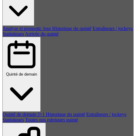
Analyse et pronostic
Jour
Historique du quinté
Entraîneurs / jockeys
Statistiques
Arrivée du quinté
Quinté de demain
Quinté de demain
J+1
Historique du quinté
Entraîneurs / jockeys
Statistiques
Toutes nos rubriques quinté