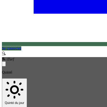
Se connecter
🔍
🏇
i
Turf
Quinté
Quinté du jour