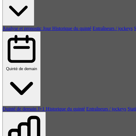
Analyse et pronostic
Jour
Historique du quinté
Entraîneurs / jockeys
S
Quinté de demain
Quinté de demain
J+1
Historique du quinté
Entraîneurs / jockeys
Stat