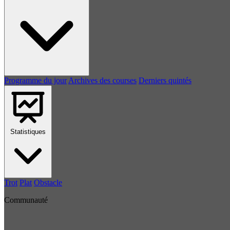
Programme du jour
Archives des courses
Derniers quintés
Statistiques
Trot
Plat
Obstacle
Communauté