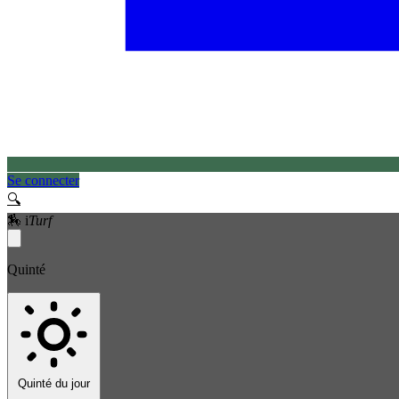
Se connecter
🔍
🏇
i
Turf
Quinté
Quinté du jour