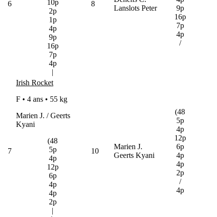
10p
6
8
Lanslots Peter
9p
2p
16p
1p
7p
4p
4p
9p
/
16p
7p
4p
|
Irish Rocket
F • 4 ans •
55 kg
(48
Marien J. / Geerts
5p
Kyani
4p
12p
(48
Marien J.
6p
5p
7
10
Geerts Kyani
4p
4p
4p
12p
2p
6p
/
4p
4p
4p
2p
|