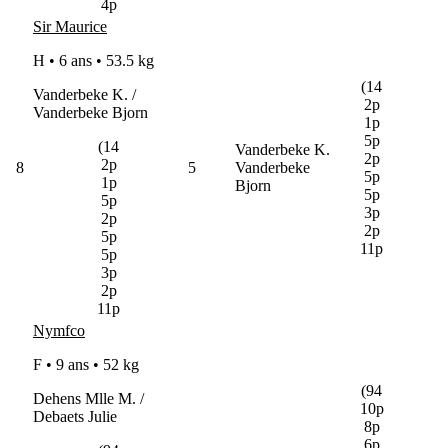
4p
Sir Maurice
H • 6 ans •
53.5 kg
(14
Vanderbeke K. /
2p
Vanderbeke Bjorn
1p
5p
(14
Vanderbeke K.
2p
2p
8
5
Vanderbeke
5p
1p
Bjorn
5p
5p
3p
2p
2p
5p
11p
5p
3p
2p
11p
Nymfco
F • 9 ans •
52 kg
(94
Dehens Mlle M. /
10p
Debaets Julie
8p
6p