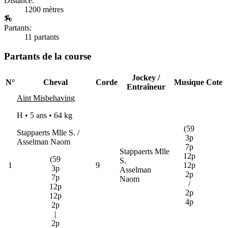
Distance:
1200 mètres
🏇
Partants:
11 partants
Partants de la course
Jockey /
N°
Cheval
Corde
Musique
Cote
Entraîneur
Aint Misbehaving
H • 5 ans •
64 kg
(59
Stappaerts Mlle S. /
3p
Asselman Naom
7p
Stappaerts Mlle
12p
(59
S.
1
9
12p
3p
Asselman
2p
7p
Naom
/
12p
2p
12p
4p
2p
|
2p