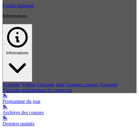
Forum hippique
Informations
Informations
Actualité
Vidéos
Glossaire
Jeux
Grandes courses
Annuaire
S'inscrire gratuitement
Se connecter
🏇
Programme du jour
🏇
Archives des courses
🏇
Derniers quintés