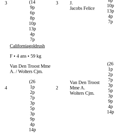
8p
(14
3
3
J.
10p
9p
Jacobs Felice
13p
6p
4p
8p
7p
10p
13p
4p
7p
Californiagoldrush
F • 4 ans •
59 kg
(26
Van Den Troost Mme
1p
A. / Wolters Cjm.
2p
7p
(26
Van Den Troost
3p
1p
4
2
Mme A.
5p
2p
Wolters Cjm.
3p
7p
9p
3p
4p
5p
14p
3p
9p
4p
14p