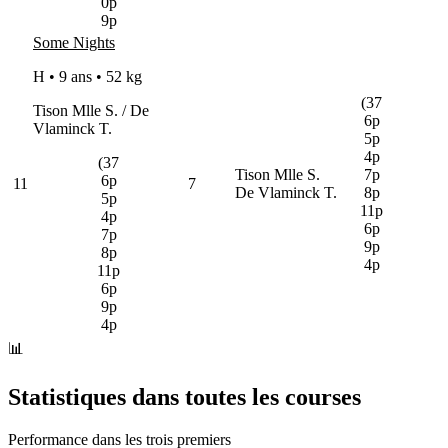
0p
9p
Some Nights
H • 9 ans •
52 kg
(37
Tison Mlle S. / De
6p
Vlaminck T.
5p
4p
(37
Tison Mlle S.
7p
6p
11
7
De Vlaminck T.
8p
5p
11p
4p
6p
7p
9p
8p
4p
11p
6p
9p
4p
📊
Statistiques dans toutes les courses
Performance dans les trois premiers