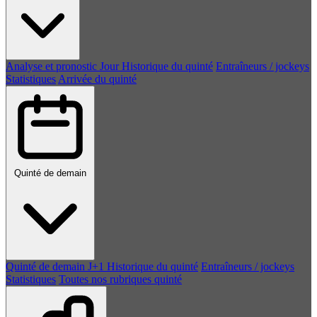
Analyse et pronostic
Jour
Historique du quinté
Entraîneurs / jockeys
Statistiques
Arrivée du quinté
Quinté de demain
Quinté de demain
J+1
Historique du quinté
Entraîneurs / jockeys
Statistiques
Toutes nos rubriques quinté