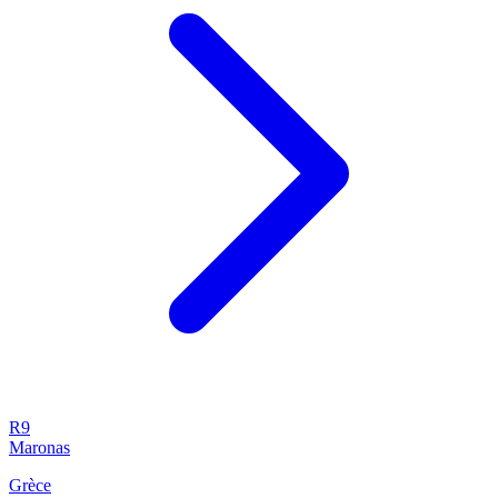
R9
Maronas
Grèce