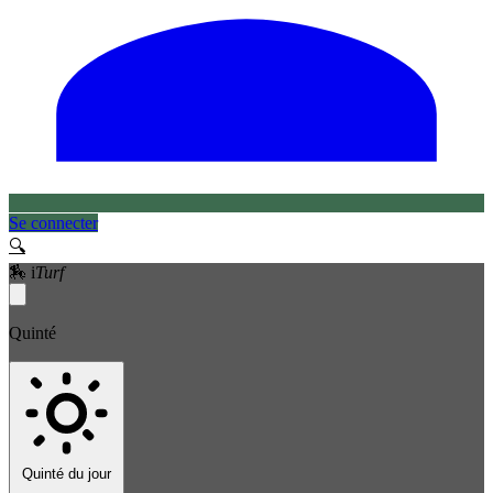
Se connecter
🔍
🏇
i
Turf
Quinté
Quinté du jour