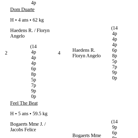
4p
Dom Duarte
H • 4 ans •
62 kg
(14
Haedens R. / Floryn
4p
Angelo
4p
4p
(14
Haedens R.
6p
4p
2
4
Floryn Angelo
8p
4p
5p
4p
7p
6p
9p
8p
0p
5p
7p
9p
0p
Feel The Beat
H • 5 ans •
59.5 kg
(14
Bogaerts Mme J. /
9p
Jacobs Felice
6p
Bogaerts Mme