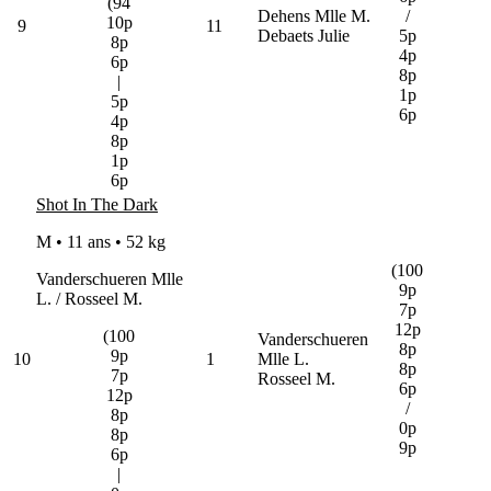
(94
Dehens Mlle M.
/
10p
9
11
Debaets Julie
5p
8p
4p
6p
8p
|
1p
5p
6p
4p
8p
1p
6p
Shot In The Dark
M • 11 ans •
52 kg
(100
Vanderschueren Mlle
9p
L. / Rosseel M.
7p
12p
(100
Vanderschueren
8p
9p
10
1
Mlle L.
8p
7p
Rosseel M.
6p
12p
/
8p
0p
8p
9p
6p
|