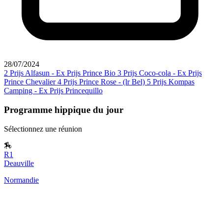
28/07/2024
2
Prijs Alfasun - Ex Prijs Prince Bio
3
Prijs Coco-cola - Ex Prijs
Prince Chevalier
4
Prijs Prince Rose - (lr Bel)
5
Prijs Kompas
Camping - Ex Prijs Princequillo
Programme hippique du jour
Sélectionnez une réunion
🏇
R1
Deauville
Normandie