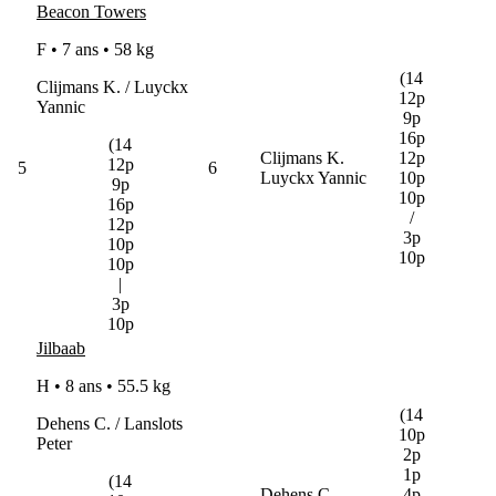
Beacon Towers
F • 7 ans •
58 kg
(14
Clijmans K. / Luyckx
12p
Yannic
9p
16p
(14
Clijmans K.
12p
12p
5
6
Luyckx Yannic
10p
9p
10p
16p
/
12p
3p
10p
10p
10p
|
3p
10p
Jilbaab
H • 8 ans •
55.5 kg
(14
Dehens C. / Lanslots
10p
Peter
2p
1p
(14
Dehens C.
4p