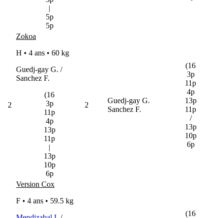
|
5p
5p
Zokoa
H • 4 ans •
60 kg
(16
Guedj-gay G. /
3p
Sanchez F.
11p
4p
(16
Guedj-gay G.
13p
3p
2
2
Sanchez F.
11p
11p
/
4p
13p
13p
10p
11p
6p
|
13p
10p
6p
Version Cox
F • 4 ans •
59.5 kg
(16
Mendizabal I.
/