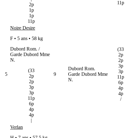
11p
2p
1p
1p
11p
Noire Desire
F • 5 ans •
58 kg
Dubord Rom. /
(33
Garde Dubord Mme
2p
N.
2p
3p
Dubord Rom.
(33
3p
5
9
Garde Dubord Mme
2p
11p
N.
2p
6p
3p
4p
3p
4p
11p
/
6p
4p
4p
|
Verlan
H • 7 ans •
57.5 kg