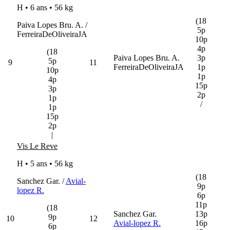
H • 6 ans •
56 kg
(18
Paiva Lopes Bru. A. /
5p
FerreiraDeOliveiraJA
10p
4p
(18
Paiva Lopes Bru. A.
3p
5p
9
11
FerreiraDeOliveiraJA
1p
10p
1p
4p
15p
3p
2p
1p
/
1p
15p
2p
|
Vis Le Reve
H • 5 ans •
56 kg
(18
Sanchez Gar. /
Avial-
9p
lopez R.
6p
11p
(18
Sanchez Gar.
13p
9p
10
12
Avial-lopez R.
16p
6p