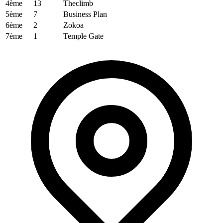
4ème
13
Theclimb
5ème
7
Business Plan
6ème
2
Zokoa
7ème
1
Temple Gate