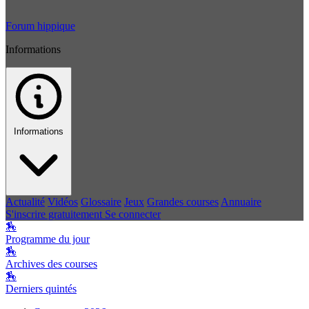
Forum hippique
Informations
Informations
Actualité
Vidéos
Glossaire
Jeux
Grandes courses
Annuaire
S'inscrire gratuitement
Se connecter
🏇
Programme du jour
🏇
Archives des courses
🏇
Derniers quintés