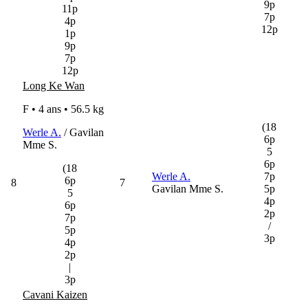
9p
11p
7p
4p
12p
1p
9p
7p
12p
Long Ke Wan
F • 4 ans •
56.5 kg
(18
Werle A.
/ Gavilan
6p
Mme S.
5
6p
(18
Werle A.
7p
6p
8
7
Gavilan Mme S.
5p
5
4p
6p
2p
7p
/
5p
3p
4p
2p
|
3p
Cavani Kaizen