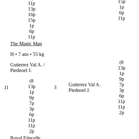
15p
11p
1p
13p
6p
16p
11p
15p
1p
6p
11p
The Magic Man
H • 7 ans •
55 kg
(8
Gutierrez Val A. /
13p
Piednoel J.
1p
9p
(8
Gutierrez Val A.
7p
13p
11
3
Piednoel J.
3p
1p
6p
9p
11p
7p
11p
3p
2p
6p
11p
11p
2p
Royal Etincelle