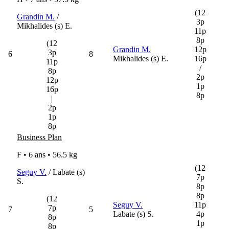
(12
Grandin M.
/
3p
Mikhalides (s) E.
11p
8p
(12
Grandin M.
12p
3p
6
8
Mikhalides (s) E.
16p
11p
/
8p
2p
12p
1p
16p
8p
|
2p
1p
8p
Business Plan
F • 6 ans •
56.5 kg
(12
Seguy V.
/ Labate (s)
7p
S.
8p
8p
(12
Seguy V.
11p
7p
7
5
Labate (s) S.
4p
8p
1p
8p