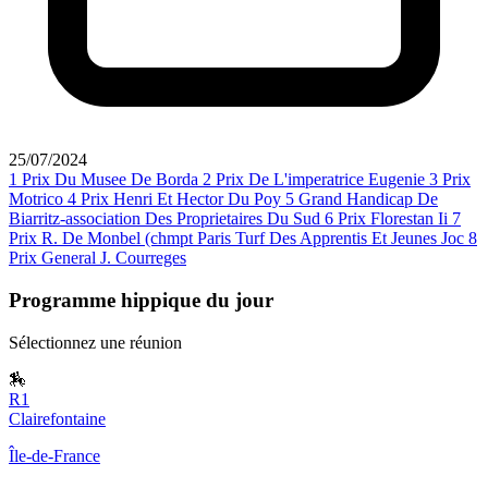
25/07/2024
1
Prix Du Musee De Borda
2
Prix De L'imperatrice Eugenie
3
Prix
Motrico
4
Prix Henri Et Hector Du Poy
5
Grand Handicap De
Biarritz-association Des Proprietaires Du Sud
6
Prix Florestan Ii
7
Prix R. De Monbel (chmpt Paris Turf Des Apprentis Et Jeunes Joc
8
Prix General J. Courreges
Programme hippique du jour
Sélectionnez une réunion
🏇
R1
Clairefontaine
Île-de-France