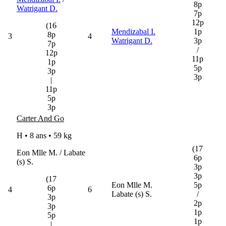
8p
Watrigant D.
7p
12p
(16
Mendizabal I.
1p
8p
3
4
Watrigant D.
3p
7p
/
12p
11p
1p
5p
3p
3p
|
11p
5p
3p
Carter And Go
H • 8 ans •
59 kg
(17
Eon Mlle M. / Labate
6p
(s) S.
3p
3p
(17
Eon Mlle M.
5p
6p
4
6
Labate (s) S.
/
3p
2p
3p
1p
5p
1p
|