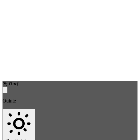
🏇
i
Turf
Quinté