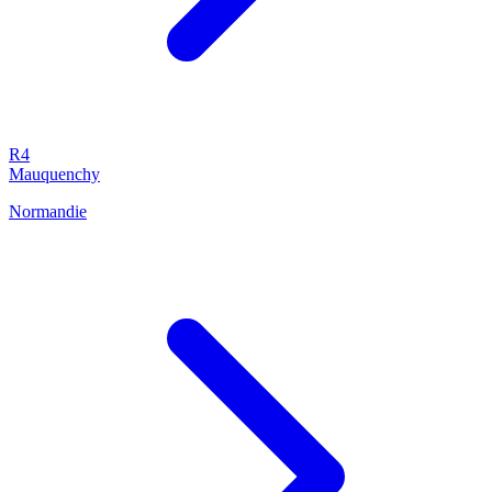
R4
Mauquenchy
Normandie