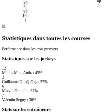
10p
2p
/
6p
9p
10p
|
📊
Statistiques dans toutes les courses
Performance dans les trois premiers
Statistiques sur les jockeys
12
Molins Mme Amb. : 43%
2
Guillaume Guedj-Gay : 37%
6
Marvin Grandin : 37%
7
Valentin Seguy : 30%
Stats sur les entraîneurs