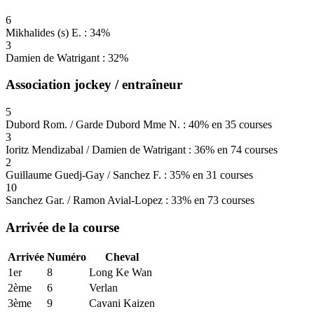
6
Mikhalides (s) E. : 34%
3
Damien de Watrigant : 32%
Association jockey / entraîneur
5
Dubord Rom. / Garde Dubord Mme N. : 40% en 35 courses
3
Ioritz Mendizabal / Damien de Watrigant : 36% en 74 courses
2
Guillaume Guedj-Gay / Sanchez F. : 35% en 31 courses
10
Sanchez Gar. / Ramon Avial-Lopez : 33% en 73 courses
Arrivée de la course
Arrivée
Numéro
Cheval
1er
8
Long Ke Wan
2ème
6
Verlan
3ème
9
Cavani Kaizen