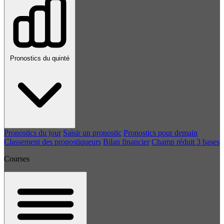
Pronostics du quinté
Pronostics du jour
Saisir un pronostic
Pronostics pour demain
Classement des pronostiqueurs
Bilan financier
Champ réduit 3 bases
Courses