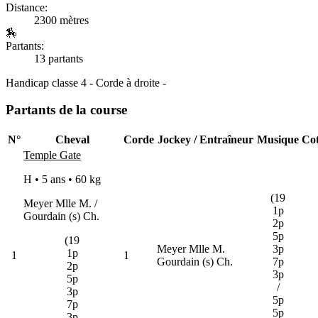
Distance:
2300 mètres
🏇
Partants:
13 partants
Handicap classe 4 - Corde à droite -
Partants de la course
N°
Cheval
Corde
Jockey / Entraîneur
Musique
Co
Temple Gate
H • 5 ans •
60 kg
(19
Meyer Mlle M. /
1p
Gourdain (s) Ch.
2p
5p
(19
Meyer Mlle M.
3p
1p
1
1
Gourdain (s) Ch.
7p
2p
3p
5p
/
3p
5p
7p
5p
3p