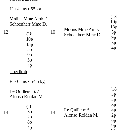
H • 4 ans •
55 kg
(18
Molins Mme Amb. /
10p
Schoenherr Mme D.
13p
Molins Mme Amb.
12
10
5p
(18
Schoenherr Mme D.
9p
10p
3p
13p
4p
5p
9p
3p
4p
Theclimb
H • 6 ans •
54.5 kg
(18
Le Quilleuc S. /
3p
Alonso Roldan M.
2p
8p
(18
Le Quilleuc S.
4p
3p
13
13
Alonso Roldan M.
2p
2p
6p
8p
9p
4p