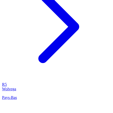
R5
Wolvega
Pays-Bas