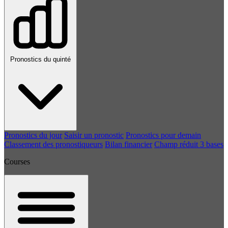
Pronostics du quinté
Pronostics du jour
Saisir un pronostic
Pronostics pour demain
Classement des pronostiqueurs
Bilan financier
Champ réduit 3 bases
Courses