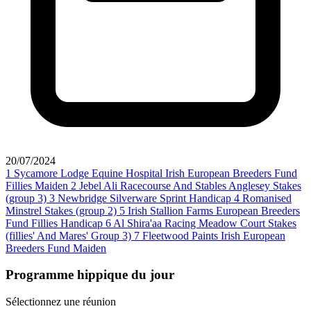
20/07/2024
1
Sycamore Lodge Equine Hospital Irish European Breeders Fund
Fillies Maiden
2
Jebel Ali Racecourse And Stables Anglesey Stakes
(group 3)
3
Newbridge Silverware Sprint Handicap
4
Romanised
Minstrel Stakes (group 2)
5
Irish Stallion Farms European Breeders
Fund Fillies Handicap
6
Al Shira'aa Racing Meadow Court Stakes
(fillies' And Mares' Group 3)
7
Fleetwood Paints Irish European
Breeders Fund Maiden
Programme hippique du jour
Sélectionnez une réunion