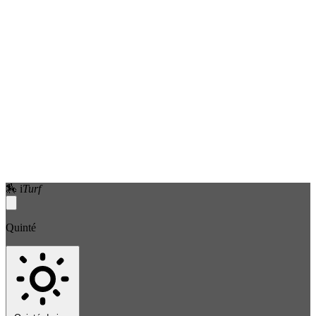
🏇
i
Turf
Quinté