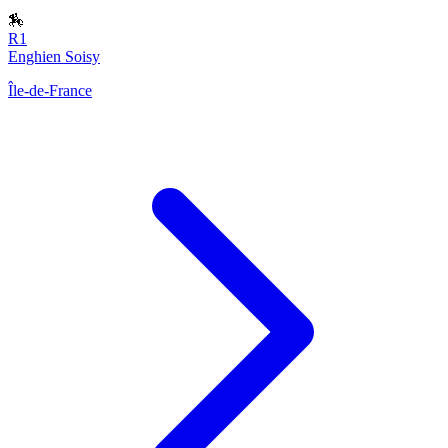
🏇
R1
Enghien Soisy
Île-de-France