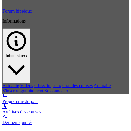
Forum hippique
Informations
Informations
Actualité
Vidéos
Glossaire
Jeux
Grandes courses
Annuaire
S'inscrire gratuitement
Se connecter
🏇
Programme du jour
🏇
Archives des courses
🏇
Derniers quintés