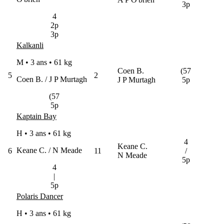
3p
4
2p
3p
Kalkanli
M • 3 ans •
61 kg
Coen B.
(57
5
2
Coen B. / J P Murtagh
J P Murtagh
5p
(57
5p
Kaptain Bay
H • 3 ans •
61 kg
4
Keane C.
Keane C. / N Meade
6
11
/
N Meade
5p
4
|
5p
Polaris Dancer
H • 3 ans •
61 kg