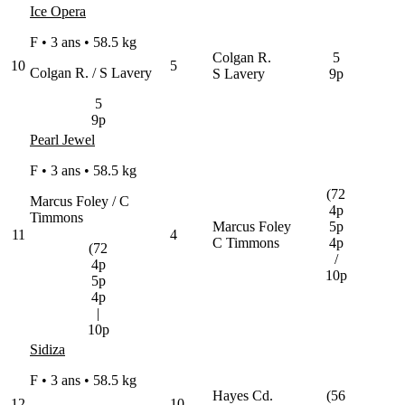
Ice Opera
F • 3 ans •
58.5 kg
Colgan R.
5
10
5
Colgan R. / S Lavery
S Lavery
9p
5
9p
Pearl Jewel
F • 3 ans •
58.5 kg
(72
Marcus Foley / C
4p
Timmons
Marcus Foley
5p
11
4
C Timmons
4p
(72
/
4p
10p
5p
4p
|
10p
Sidiza
F • 3 ans •
58.5 kg
Hayes Cd.
(56
12
10