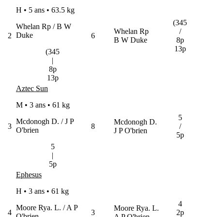
H • 5 ans •
63.5 kg
(345
Whelan Rp / B W
Whelan Rp
/
Duke
2
6
B W Duke
8p
13p
(345
|
8p
13p
Aztec Sun
M • 3 ans •
61 kg
5
Mcdonogh D. / J P
Mcdonogh D.
3
8
/
O'brien
J P O'brien
5p
5
|
5p
Ephesus
H • 3 ans •
61 kg
4
Moore Rya. L. / A P
Moore Rya. L.
4
3
2p
O'brien
A P O'brien