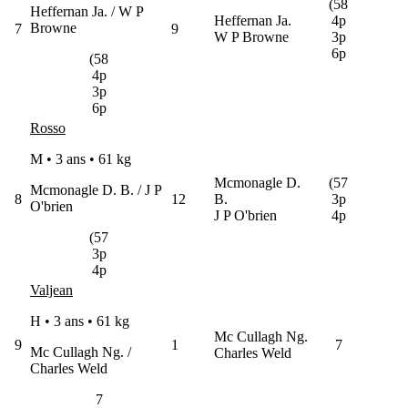
(58
Heffernan Ja. / W P
Heffernan Ja.
4p
Browne
7
9
W P Browne
3p
6p
(58
4p
3p
6p
Rosso
M • 3 ans •
61 kg
Mcmonagle D.
(57
Mcmonagle D. B. / J P
8
12
B.
3p
O'brien
J P O'brien
4p
(57
3p
4p
Valjean
H • 3 ans •
61 kg
Mc Cullagh Ng.
9
1
7
Mc Cullagh Ng. /
Charles Weld
Charles Weld
7