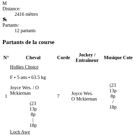
M
Distance:
2416 mètres
🏇
Partants:
12 partants
Partants de la course
Jockey /
N°
Cheval
Corde
Musique
Cote
Entraîneur
Hollies Choice
F • 5 ans •
63.5 kg
(23
Joyce Wes. / O
13p
Mckiernan
Joyce Wes.
1
7
8p
O Mckiernan
/
(23
18p
13p
8p
|
18p
Loch Awe