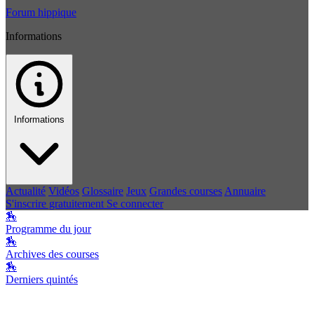
Forum hippique
Informations
Informations
Actualité
Vidéos
Glossaire
Jeux
Grandes courses
Annuaire
S'inscrire gratuitement
Se connecter
🏇
Programme du jour
🏇
Archives des courses
🏇
Derniers quintés