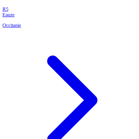
R5
Eauze
Occitanie