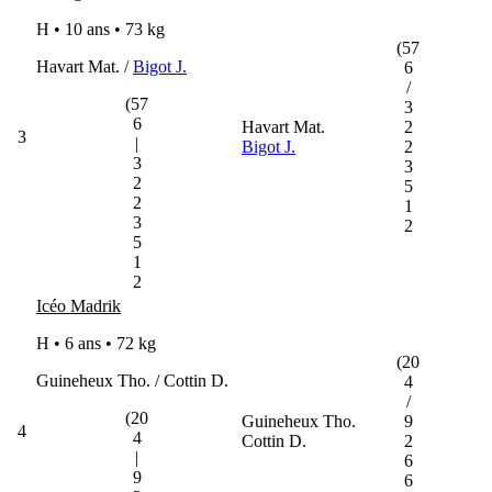
H • 10 ans •
73 kg
(57
Havart Mat. /
Bigot J.
6
/
(57
3
6
Havart Mat.
2
3
|
Bigot J.
2
3
3
2
5
2
1
3
2
5
1
2
Icéo Madrik
H • 6 ans •
72 kg
(20
Guineheux Tho. / Cottin D.
4
/
(20
Guineheux Tho.
9
4
4
Cottin D.
2
|
6
9
6