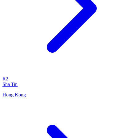
R2
Sha Tin
Hong Kong