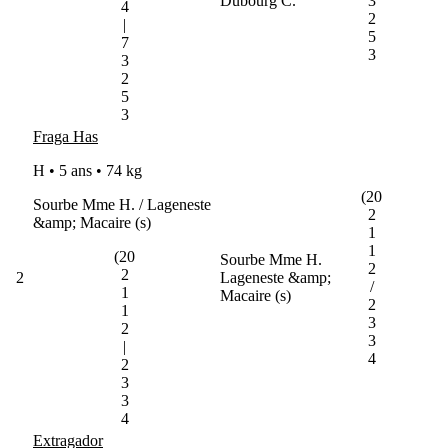
Dubourg C.
3
4
2
|
5
7
3
3
2
5
3
Fraga Has
H • 5 ans •
74 kg
(20
Sourbe Mme H. / Lageneste
2
&amp; Macaire (s)
1
1
(20
Sourbe Mme H.
2
2
2
Lageneste &amp;
/
1
Macaire (s)
2
1
3
2
3
|
4
2
3
3
4
Extragador