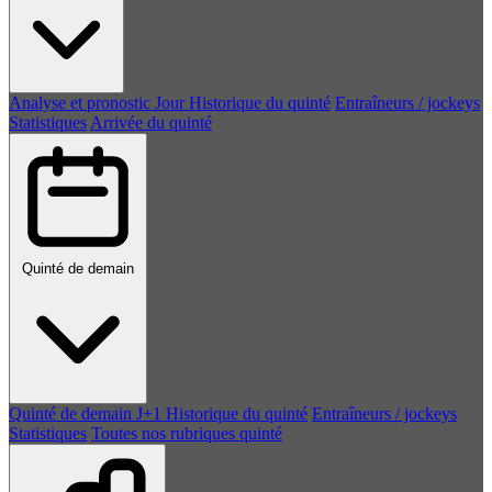
Analyse et pronostic
Jour
Historique du quinté
Entraîneurs / jockeys
Statistiques
Arrivée du quinté
Quinté de demain
Quinté de demain
J+1
Historique du quinté
Entraîneurs / jockeys
Statistiques
Toutes nos rubriques quinté