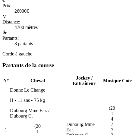
€
Prix:
26000€
M
Distance:
4700 mètres
🏇
Partants:
8 partants
Corde à gauche
Partants de la course
Jockey /
N°
Cheval
Musique
Cote
Entraîneur
Donne Le Change
H • 11 ans •
75 kg
(20
Dubourg Mme Ear. /
1
Dubourg C.
4
Dubourg Mme
/
(20
1
Ear.
7
1