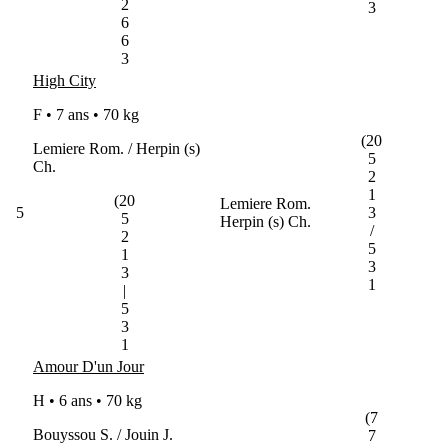
2
3
6
6
3
High City
F • 7 ans •
70 kg
(20
Lemiere Rom. / Herpin (s)
5
Ch.
2
1
(20
Lemiere Rom.
5
3
5
Herpin (s) Ch.
/
2
5
1
3
3
1
|
5
3
1
Amour D'un Jour
H • 6 ans •
70 kg
(7
Bouyssou S. / Jouin J.
7