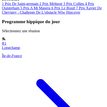
1
Prix De Saint-germain
2
Prix Melinoir
3
Prix Collins
4
Prix
Ouistreham
5
Prix A Mi Manera
6
Prix Le Bouif
7
Prix Xavier De
Chevigny - Challenge De L'obstacle Wtw Hipcover
Programme hippique du jour
Sélectionnez une réunion
🏇
R1
Longchamp
Île-de-France