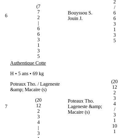
2
(7
/
7
Bouyssou S.
6
6
2
Jouin J.
6
|
3
6
1
6
3
3
5
1
3
5
Authentique Cotte
H • 5 ans •
69 kg
(20
Poteaux Tho. / Lageneste
12
&amp; Macaire (s)
2
3
(20
Poteaux Tho.
4
12
7
Lageneste &amp;
/
2
Macaire (s)
3
3
1
4
10
|
1
3