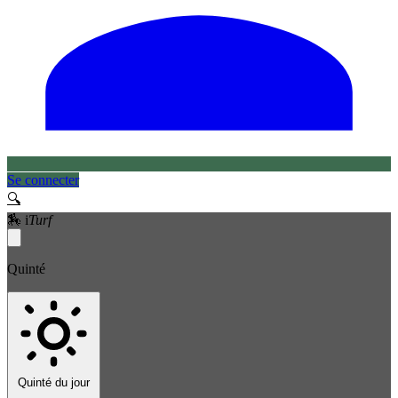
Se connecter
🔍
🏇
i
Turf
Quinté
Quinté du jour