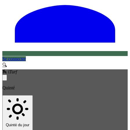
Se connecter
🔍
🏇
i
Turf
Quinté
Quinté du jour