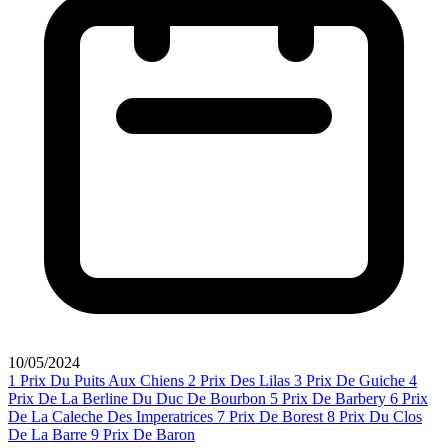
10/05/2024
1
Prix Du Puits Aux Chiens
2
Prix Des Lilas
3
Prix De Guiche
4
Prix De La Berline Du Duc De Bourbon
5
Prix De Barbery
6
Prix
De La Caleche Des Imperatrices
7
Prix De Borest
8
Prix Du Clos
De La Barre
9
Prix De Baron