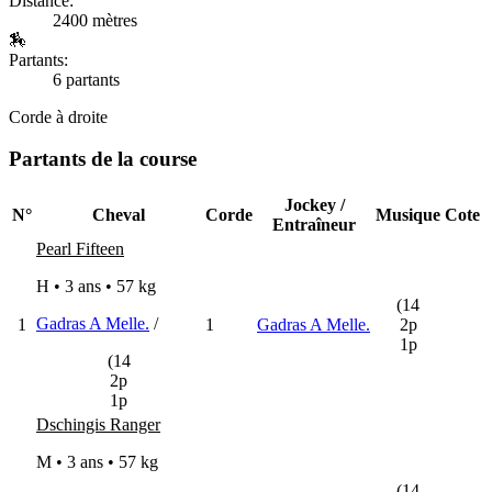
Distance:
2400 mètres
🏇
Partants:
6 partants
Corde à droite
Partants de la course
Jockey /
N°
Cheval
Corde
Musique
Cote
Entraîneur
Pearl Fifteen
H • 3 ans •
57 kg
(14
Gadras A Melle.
/
1
1
Gadras A Melle.
2p
1p
(14
2p
1p
Dschingis Ranger
M • 3 ans •
57 kg
(14