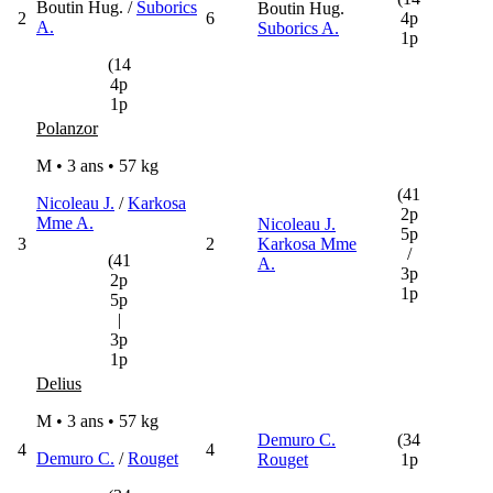
Boutin Hug. /
Suborics
Boutin Hug.
2
6
4p
A.
Suborics A.
1p
(14
4p
1p
Polanzor
M • 3 ans •
57 kg
(41
Nicoleau J.
/
Karkosa
2p
Mme A.
Nicoleau J.
5p
3
2
Karkosa Mme
/
(41
A.
3p
2p
1p
5p
|
3p
1p
Delius
M • 3 ans •
57 kg
Demuro C.
(34
4
4
Demuro C.
/
Rouget
Rouget
1p