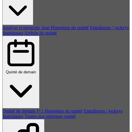
Analyse et pronostic
Jour
Historique du quinté
Entraîneurs / jockeys
Statistiques
Arrivée du quinté
Quinté de demain
Quinté de demain
J+1
Historique du quinté
Entraîneurs / jockeys
Statistiques
Toutes nos rubriques quinté