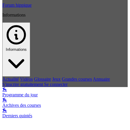
Forum hippique
Informations
Informations
Actualité
Vidéos
Glossaire
Jeux
Grandes courses
Annuaire
S'inscrire gratuitement
Se connecter
🏇
Programme du jour
🏇
Archives des courses
🏇
Derniers quintés