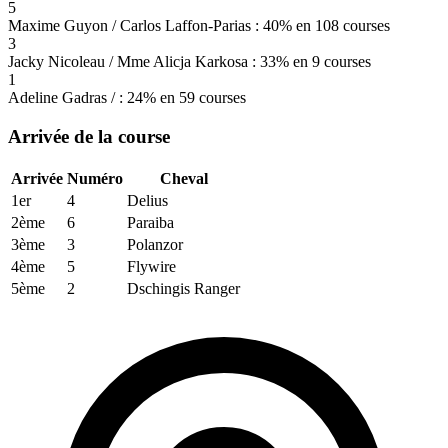
5
Maxime Guyon / Carlos Laffon-Parias : 40% en 108 courses
3
Jacky Nicoleau / Mme Alicja Karkosa : 33% en 9 courses
1
Adeline Gadras / : 24% en 59 courses
Arrivée de la course
Arrivée
Numéro
Cheval
1er
4
Delius
2ème
6
Paraiba
3ème
3
Polanzor
4ème
5
Flywire
5ème
2
Dschingis Ranger