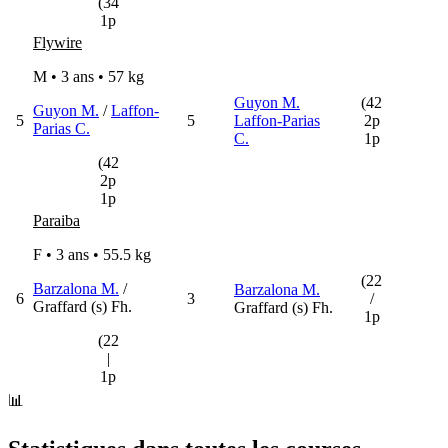
(34
1p
Flywire
M • 3 ans •
57 kg
Guyon M.
(42
Guyon M.
/
Laffon-
5
5
Laffon-Parias
2p
Parias C.
C.
1p
(42
2p
1p
Paraiba
F • 3 ans •
55.5 kg
(22
Barzalona M.
/
Barzalona M.
6
3
/
Graffard (s) Fh.
Graffard (s) Fh.
1p
(22
|
1p
📊