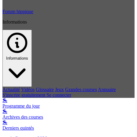
Forum hippique
Informations
Informations
Actualité
Vidéos
Glossaire
Jeux
Grandes courses
Annuaire
S'inscrire gratuitement
Se connecter
🏇
Programme du jour
🏇
Archives des courses
🏇
Derniers quintés