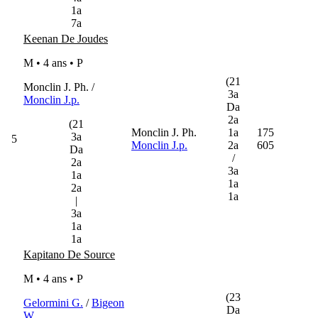
1a
7a
Keenan De Joudes
M • 4 ans •
P
(21
Monclin J. Ph. /
3a
Monclin J.p.
Da
2a
(21
Monclin J. Ph.
1a
175
3a
5
Monclin J.p.
2a
605
Da
/
2a
3a
1a
1a
2a
1a
|
3a
1a
1a
Kapitano De Source
M • 4 ans •
P
(23
Gelormini G.
/
Bigeon
Da
W.