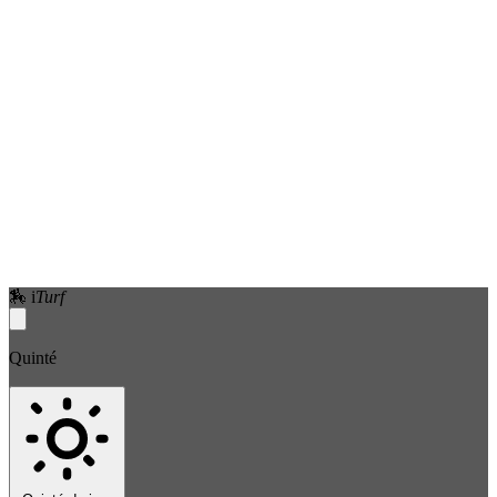
🏇
i
Turf
Quinté