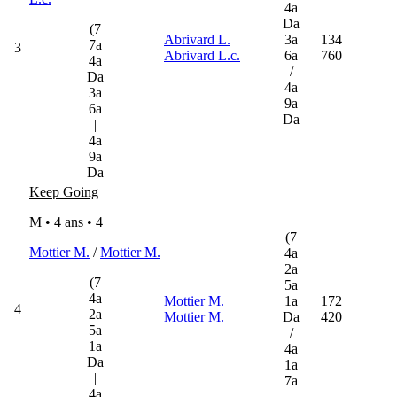
4a
Da
(7
Abrivard L.
3a
134
7a
3
Abrivard L.c.
6a
760
4a
/
Da
4a
3a
9a
6a
Da
|
4a
9a
Da
Keep Going
M • 4 ans •
4
(7
Mottier M.
/
Mottier M.
4a
2a
(7
5a
4a
Mottier M.
1a
172
4
2a
Mottier M.
Da
420
5a
/
1a
4a
Da
1a
|
7a
4a