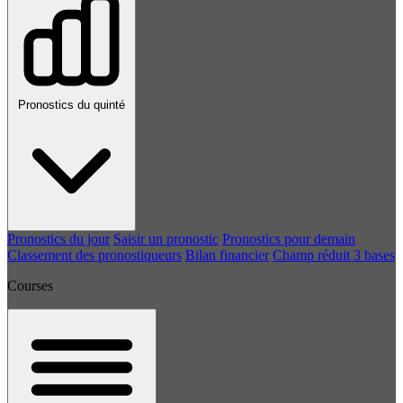
Pronostics du quinté
Pronostics du jour
Saisir un pronostic
Pronostics pour demain
Classement des pronostiqueurs
Bilan financier
Champ réduit 3 bases
Courses