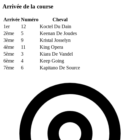
Arrivée de la course
Arrivée
Numéro
Cheval
1er
12
Koctel Du Dain
2ème
5
Keenan De Joudes
3ème
9
Kristal Josselyn
4ème
11
King Opera
5ème
3
Kiara De Vandel
6ème
4
Keep Going
7ème
6
Kapitano De Source