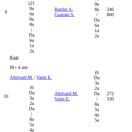
(21
0a
9a
Barrier A.
8a
246
9
6a
Guarato S.
/
800
0a
Da
8a
6a
|
1a
Da
2a
6a
1a
2a
Ksar
M • 4 ans
(6
Abrivard M.
/
Varin E.
Da
3a
(6
2a
Da
Abrivard M.
Da
272
10
3a
Varin E.
/
330
2a
8a
Da
5a
|
4a
8a
5a
5a
4a