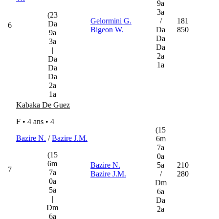
9a
3a
(23
Gelormini G.
/
181
Da
6
Bigeon W.
Da
850
9a
Da
3a
Da
|
2a
Da
1a
Da
Da
2a
1a
Kabaka De Guez
F • 4 ans •
4
(15
Bazire N.
/
Bazire J.M.
6m
7a
(15
0a
6m
Bazire N.
5a
210
7
7a
Bazire J.M.
/
280
0a
Dm
5a
6a
|
Da
Dm
2a
6a