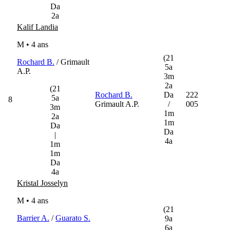
Da
2a
Kalif Landia
M • 4 ans
(21
Rochard B.
/ Grimault
5a
A.P.
3m
2a
(21
Rochard B.
Da
222
5a
8
Grimault A.P.
/
005
3m
1m
2a
1m
Da
Da
|
4a
1m
1m
Da
4a
Kristal Josselyn
M • 4 ans
(21
Barrier A.
/
Guarato S.
9a
6a