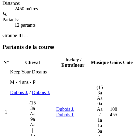
Distance:
2450 mètres
🏇
Partants:
12 partants
Groupe III - -
Partants de la course
Jockey /
N°
Cheval
Musique
Gains
Cote
Entraîneur
Keep Your Dreams
M • 4 ans •
P
(15
Dubois J.
/
Dubois J.
3a
Aa
(15
9a
3a
Dubois J.
Aa
108
1
Aa
Dubois J.
/
455
9a
1a
Aa
1a
|
3a
1a