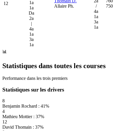
Thomain D.
2a
760
1a
12
Allaire Ph.
/
750
1a
4a
Da
1a
2a
3a
|
1a
4a
1a
3a
1a
📊
Statistiques dans toutes les courses
Performance dans les trois premiers
Statistiques sur les drivers
8
Benjamin Rochard : 41%
4
Mathieu Mottier : 37%
12
David Thomain : 37%