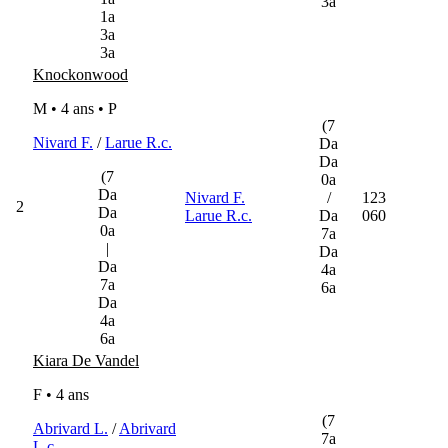
3a
1a
3a
3a
Knockonwood
M • 4 ans •
P
(7
Nivard F.
/
Larue R.c.
Da
Da
(7
0a
Da
Nivard F.
/
123
2
Da
Larue R.c.
Da
060
0a
7a
|
Da
Da
4a
7a
6a
Da
4a
6a
Kiara De Vandel
F • 4 ans
(7
Abrivard L.
/
Abrivard
7a
L.c.