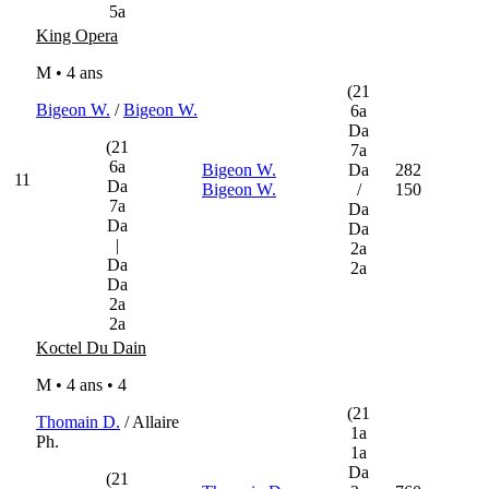
5a
King Opera
M • 4 ans
(21
Bigeon W.
/
Bigeon W.
6a
Da
(21
7a
6a
Bigeon W.
Da
282
11
Da
Bigeon W.
/
150
7a
Da
Da
Da
|
2a
Da
2a
Da
2a
2a
Koctel Du Dain
M • 4 ans •
4
(21
Thomain D.
/ Allaire
1a
Ph.
1a
Da
(21