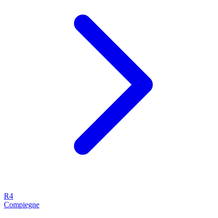
R4
Compiegne