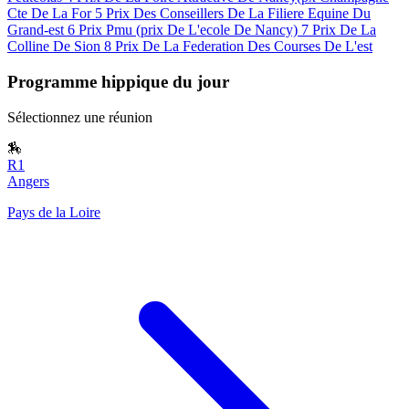
Cte De La For
5
Prix Des Conseillers De La Filiere Equine Du
Grand-est
6
Prix Pmu (prix De L'ecole De Nancy)
7
Prix De La
Colline De Sion
8
Prix De La Federation Des Courses De L'est
Programme hippique du jour
Sélectionnez une réunion
🏇
R1
Angers
Pays de la Loire