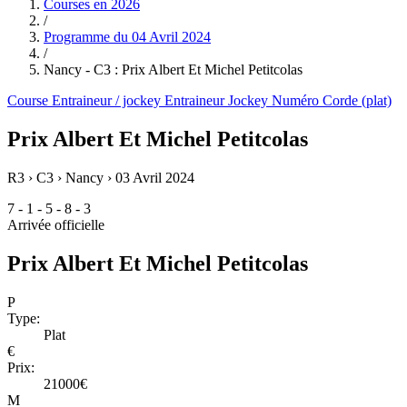
Courses en
2026
/
Programme du
04 Avril 2024
/
Nancy - C3 : Prix Albert Et Michel Petitcolas
Course
Entraineur / jockey
Entraineur
Jockey
Numéro
Corde (plat)
Prix Albert Et Michel Petitcolas
R3 › C3 › Nancy ›
03 Avril 2024
7 - 1 - 5 - 8 - 3
Arrivée officielle
Prix Albert Et Michel Petitcolas
P
Type:
Plat
€
Prix:
21000€
M