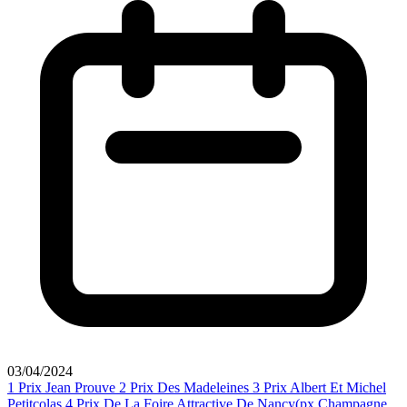
03/04/2024
1
Prix Jean Prouve
2
Prix Des Madeleines
3
Prix Albert Et Michel
Petitcolas
4
Prix De La Foire Attractive De Nancy(px Champagne