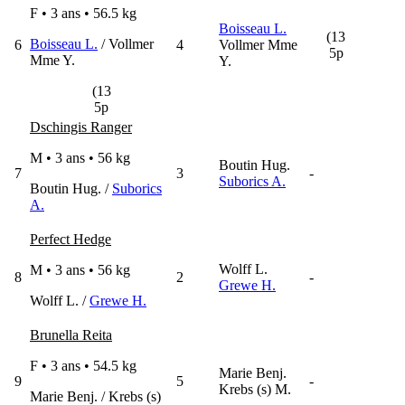
F • 3 ans •
56.5 kg
Boisseau L.
(13
Boisseau L.
/ Vollmer
6
4
Vollmer Mme
5p
Mme Y.
Y.
(13
5p
Dschingis Ranger
M • 3 ans •
56 kg
Boutin Hug.
7
3
-
Suborics A.
Boutin Hug. /
Suborics
A.
Perfect Hedge
Wolff L.
M • 3 ans •
56 kg
8
2
-
Grewe H.
Wolff L. /
Grewe H.
Brunella Reita
F • 3 ans •
54.5 kg
Marie Benj.
9
5
-
Krebs (s) M.
Marie Benj. / Krebs (s)