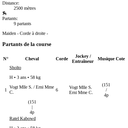
Distance:
2500 mètres
🏇
Partants:
9 partants
Maiden - Corde à droite -
Partants de la course
Jockey /
N°
Cheval
Corde
Musique
Cote
Entraîneur
Sholto
H • 3 ans •
58 kg
(151
Vogt Mlle S. / Erni Mme
Vogt Mlle S.
1
6
/
C.
Erni Mme C.
4p
(151
|
4p
Ratel Kabowd