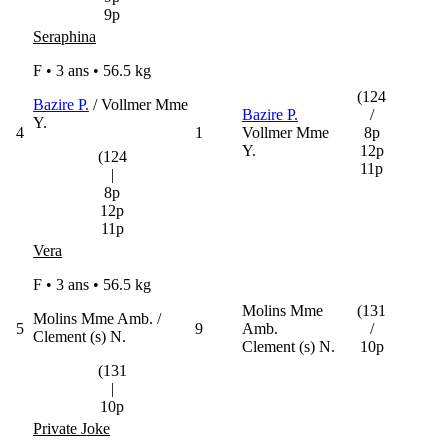
9p
Seraphina
F • 3 ans •
56.5 kg
(124
Bazire P.
/ Vollmer Mme
Bazire P.
/
Y.
4
1
Vollmer Mme
8p
Y.
12p
(124
11p
|
8p
12p
11p
Vera
F • 3 ans •
56.5 kg
Molins Mme
(131
Molins Mme Amb. /
5
9
Amb.
/
Clement (s) N.
Clement (s) N.
10p
(131
|
10p
Private Joke