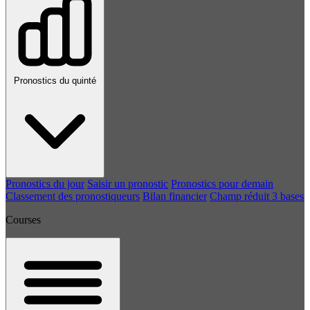
Pronostics du quinté
Pronostics du jour
Saisir un pronostic
Pronostics pour demain
Classement des pronostiqueurs
Bilan financier
Champ réduit 3 bases
Courses