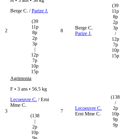
H • 3 ans •
58 kg
(39
Berge C. /
Parize J.
11p
8p
(39
2p
11p
Berge C.
3p
2
8
8p
Parize J.
/
2p
12p
3p
7p
|
10p
12p
15p
7p
10p
15p
Agrimonia
F • 3 ans •
56.5 kg
(138
Lecoeuvre C.
/ Erni
/
Mme C.
Lecoeuvre C.
2p
3
7
Erni Mme C.
10p
(138
9p
|
9p
2p
10p
9p