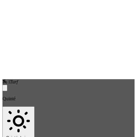
🏇
i
Turf
Quinté