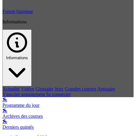
Forum hippique
Informations
Informations
Actualité
Vidéos
Glossaire
Jeux
Grandes courses
Annuaire
S'inscrire gratuitement
Se connecter
🏇
Programme du jour
🏇
Archives des courses
🏇
Derniers quintés