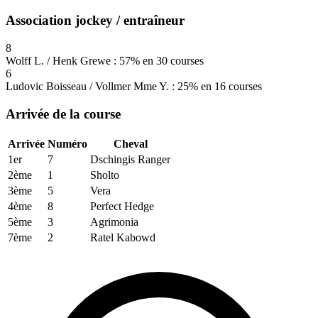
Association jockey / entraîneur
8
Wolff L. / Henk Grewe : 57% en 30 courses
6
Ludovic Boisseau / Vollmer Mme Y. : 25% en 16 courses
Arrivée de la course
Arrivée
Numéro
Cheval
1er
7
Dschingis Ranger
2ème
1
Sholto
3ème
5
Vera
4ème
8
Perfect Hedge
5ème
3
Agrimonia
7ème
2
Ratel Kabowd