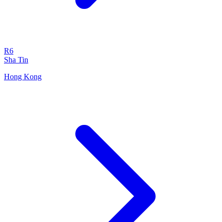
R6
Sha Tin
Hong Kong