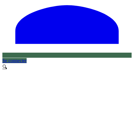
Se connecter
🔍