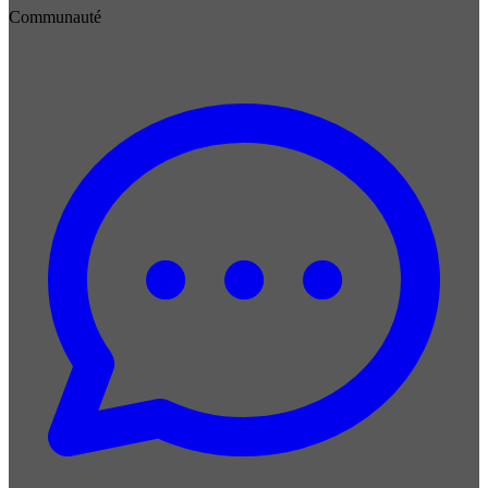
Communauté