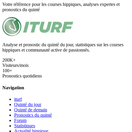
Votre référence pour les courses hippiques, analyses expertes et
pronostics du quinté
Analyse et pronostic du quinté du jour, statistiques sur les courses
hippiques et communauté active de passionnés.
200K+
Visiteurs/mois
100+
Pronostics quotidiens
Navigation
iturf
Quinté du jour
Quinté de demain
Pronostics du quinté
Forum
Statistiques
Actualité hippique