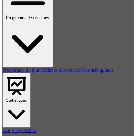
Programme des courses
Programme du jour
Archives des courses
Derniers quintés
Statistiques
Trot
Plat
Obstacle