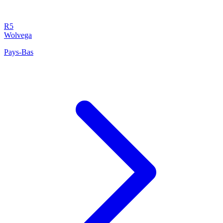
R5
Wolvega
Pays-Bas