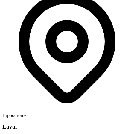
Hippodrome
Laval