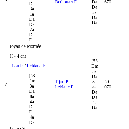
Bethouart D.
Da
670
Da
Da
3a
2a
1a
Da
Da
Da
Da
2a
Da
Da
Joyau de Mortrée
H • 4 ans
(53
Tijou P.
/
Leblanc F.
Dm
3a
(53
Da
Dm
Tijou P.
8a
59
7
3a
Leblanc F.
4a
070
Da
Da
8a
Da
4a
4a
Da
Da
Da
4a
Da
Jahina Vita