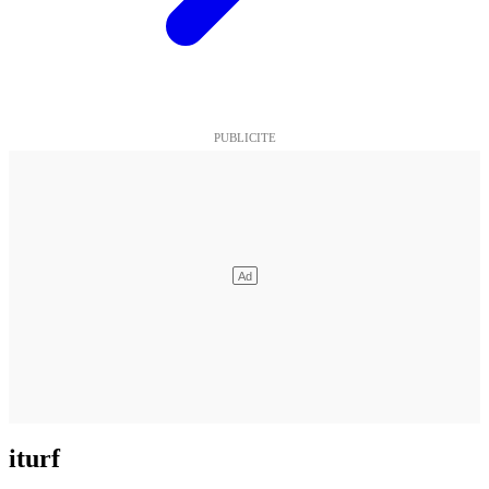
iturf