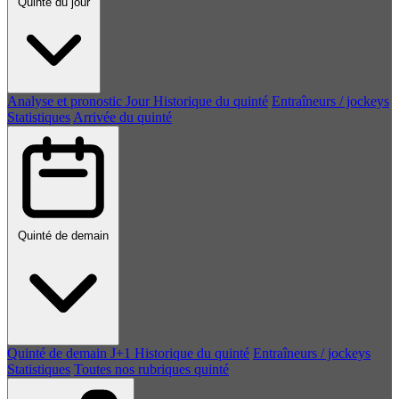
Quinté du jour
Analyse et pronostic
Jour
Historique du quinté
Entraîneurs / jockeys
Statistiques
Arrivée du quinté
Quinté de demain
Quinté de demain
J+1
Historique du quinté
Entraîneurs / jockeys
Statistiques
Toutes nos rubriques quinté