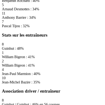
Benjamin Rochard : 40%
5
Arnaud Desmottes : 34%
11
Anthony Barrier : 34%
7
Pascal Tijou : 32%
Stats sur les entraîneurs
8
Guinhut : 48%
1
William Bigeon : 41%
2
William Bigeon : 41%
4
Jean-Paul Marmion : 40%
10
Jean-Michel Bazire : 35%
Association driver / entraîneur
8
Guinhut / Guinhut : 46% en 56 courses