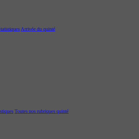
tatistiques
Arrivée du quinté
istiques
Toutes nos rubriques quinté