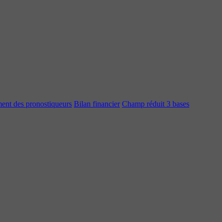
ent des pronostiqueurs
Bilan financier
Champ réduit 3 bases