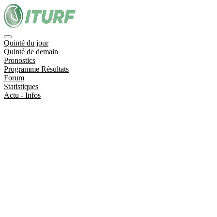
Quinté du jour
Quinté de demain
Pronostics
Programme Résultats
Forum
Statistiques
Actu - Infos