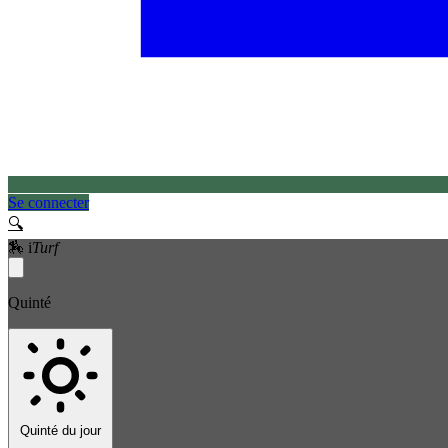
Se connecter
🔍
🏇
i
Turf
Quinté
Quinté du jour